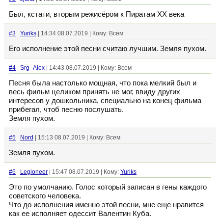
Был, кстати, вторым режисёром к Пиратам ХХ века
#3
Yuriks
| 14:34 08.07.2019 | Кому: Всем
Его исполнение этой песни считаю лучшим. Земля пухом.
#4
Srg_Alex
| 14:43 08.07.2019 | Кому: Всем
Песня была настолько мощная, что пока мелкий был и
весь фильм целиком принять не мог, ввиду других
интересов у дошкольника, специально на конец фильма
прибегал, чтоб песню послушать.
Земля пухом.
#5
Nord
| 15:13 08.07.2019 | Кому: Всем
Земля пухом.
#6
Legioneer
| 15:47 08.07.2019 | Кому:
Yuriks
Это по умолчанию. Голос который записан в гены каждого
советского человека.
Что до исполнения именно этой песни, мне еще нравится
как ее исполняет одессит Валентин Куба.