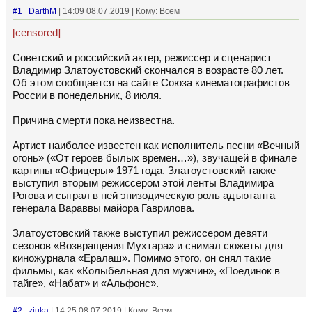
#1
DarthM
| 14:09 08.07.2019 | Кому: Всем
[censored]
Советский и российский актер, режиссер и сценарист
Владимир Златоустовский скончался в возрасте 80 лет.
Об этом сообщается на сайте Союза кинематографистов
России в понедельник, 8 июля.
Причина смерти пока неизвестна.
Артист наиболее известен как исполнитель песни «Вечный
огонь» («От героев былых времен…»), звучащей в финале
картины «Офицеры» 1971 года. Златоустовский также
выступил вторым режиссером этой ленты Владимира
Рогова и сыграл в ней эпизодическую роль адъютанта
генерала Вараввы майора Гаврилова.
Златоустовский также выступил режиссером девяти
сезонов «Возвращения Мухтара» и снимал сюжеты для
киножурнала «Ералаш». Помимо этого, он снял такие
фильмы, как «Колыбельная для мужчин», «Поединок в
тайге», «Набат» и «Альфонс».
#2
zjuka
| 14:25 08.07.2019 | Кому: Всем