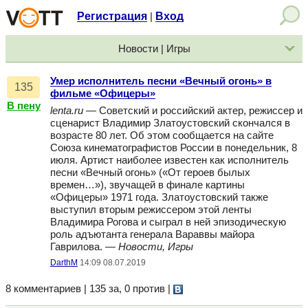
Регистрация
Вход
|
Новости | Игры
Умер исполнитель песни «Вечный огонь» в
135
фильме «Офицеры»
В пену
lenta.ru
— Советский и российский актер, режиссер и
сценарист Владимир Златоустовский скончался в
возрасте 80 лет. Об этом сообщается на сайте
Союза кинематографистов России в понедельник, 8
июля. Артист наиболее известен как исполнитель
песни «Вечный огонь» («От героев былых
времен…»), звучащей в финале картины
«Офицеры» 1971 года. Златоустовский также
выступил вторым режиссером этой ленты
Владимира Рогова и сыграл в ней эпизодическую
роль адъютанта генерала Вараввы майора
Гаврилова. —
Новости, Игры
DarthM
14:09 08.07.2019
8 комментариев | 135 за, 0 против
|