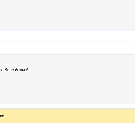
по Воле божьей.
ии.