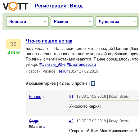
Регистрация
Вход
|
Новости
Разное
Лучшее за
Что-то пошло не так
39
rusvesna.su
— На записи видно, что Геннадий Павлов (боец
В пену
напал на своего оппонента после короткой пербранки, при
Причины смерти устанавливаются. Ранее сообщалось, что 
улице.
#Святые_90-е
#Шайтановости
Новости, Разное
|
Tellur
18:57 17.02.2019
9 комментариев | 42 за, 3 против
|
Freund
»
#1
| 19:03 17.02.2019 | Кому: Всем
Унибос-то херня!
Crypt
#2
| 19:07 17.02.2019 | Кому: Всем
»
Ебанько
Секретный Дим Мак Минкомсвязи!!!