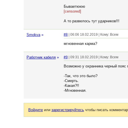
Бываетююю
[censored]
А то развелось тут ударников!!!
Smokva
»
#8
| 06:06 18.02.2019 | Кому: Всем
мгновенная карма?
Работник кабеля
»
#9
| 09:31 18.02.2019 | Кому: Всем
Возможно у охранника черный пояс 
-Так, что это было?
-Смерть.
-Какая?!!
-Мгновенная.
Войдите
или
зарегистрируйтесь
чтобы писать комментар