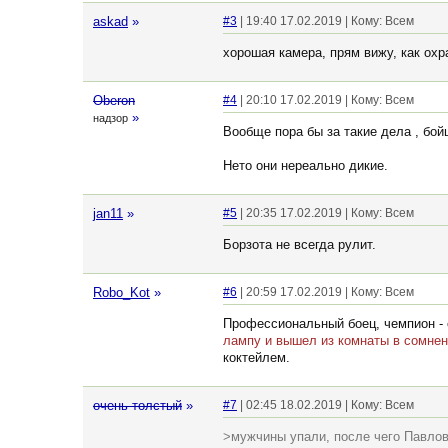
askad
»
#3
| 19:40 17.02.2019 | Кому: Всем
хорошая камера, прям вижу, как охра
Oberon
#4
| 20:10 17.02.2019 | Кому: Всем
»
надзор
Вообще пора бы за такие дела , бой
Нето они нереально дикие.
jan11
»
#5
| 20:35 17.02.2019 | Кому: Всем
Борзота не всегда рулит.
Robo_Kot
»
#6
| 20:59 17.02.2019 | Кому: Всем
Профессиональный боец, чемпион - 
лампу и вышел из комнаты в сомнен
коктейлем.
очень толстый
»
#7
| 02:45 18.02.2019 | Кому: Всем
>мужчины упали, после чего Павлов