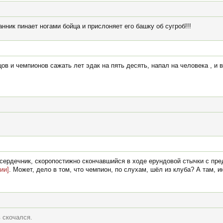
нник пинает ногами бойца и прислоняет его башку об сугроб!!!
цов и чемпионов сажать лет эдак на пять десять, напал на человека , и 
сердечник, скоропостижно скончавшийся в ходе ерундовой стычки с пр
ии]
. Может, дело в том, что чемпион, по слухам, шёл из клуба? А там, и
 скочался.