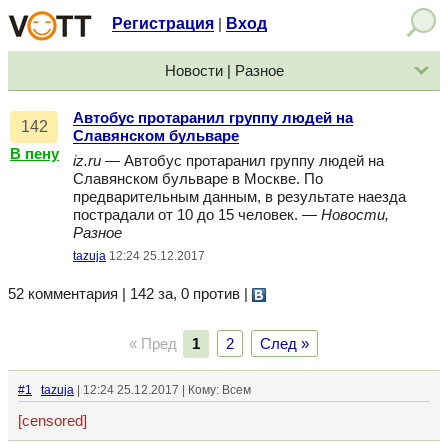
Регистрация
Вход
|
Новости | Разное
Автобус протаранил группу людей на
142
Славянском бульваре
В пену
iz.ru
— Автобус протаранил группу людей на
Славянском бульваре в Москве. По
предварительным данным, в результате наезда
пострадали от 10 до 15 человек. —
Новости,
Разное
tazuja
12:24 25.12.2017
52 комментария | 142 за, 0 против
|
« Пред
1
2
След »
#1
tazuja
| 12:24 25.12.2017 | Кому: Всем
[censored]