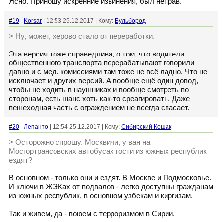
Ясно. Приношу искренние извинения, был неправ.
#19
Korsar
| 12:53 25.12.2017 | Кому:
Бульбород
> Ну, может, херово стало от переработки.
Эта версия тоже справедлива, о том, что водители
общественного транспорта перерабатывают говорили
давно и с мед. комиссиями там тоже не всё ладно. Что не
исключает и других версий. А вообще ещё один довод,
чтобы не ходить в наушниках и вообще смотреть по
сторонам, есть шанс хоть как-то среагировать. Даже
пешеходная часть с ограждением не всегда спасает.
#20
Лепанто
| 12:54 25.12.2017 | Кому:
Сибирский Кошак
> Осторожно спрошу. Москвичи, у ван на
Мосгортрансовских автобусах гости из южных республик
ездят?
В основном - только они и ездят. В Москве и Подмосковье.
И ключи в ЖЭКах от подвалов - легко доступны гражданам
из южных республик, в основном узбекам и киргизам.
Так и живем, да - воюем с терроризмом в Сирии.