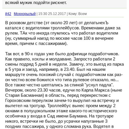
всякий мужик подойти рискнет.
#42
Мохнорылый
| 15:30 25.12.2017 | Кому: Всем
В розовом детстве (эт около 20 лет) от делатьнехЪ
катался с водителями троллейбусов. Временами даже за
рулем. ТАк что иногда глумлюсь что работал водителем
(ну, суммарный наезд по москве часов 100 в вечернее
время, причем с пассажирами).
Так вот, в 90-х годах уже было дофигищи подработчиков.
Как правило, хохлы и молдаване. Запросто работали 2
смены подряд 5 дней в недели. Замечу, это выезд из парка
в 5 утра и заезд, например, в 23.40. Был на нашем
маршруте очень похожий случай с подработчиком как раз-
он честно всем божился что типа рулевое отказало, но...
Все также честно шептались за спиной "уснул падла".
Вечером, около 23.30 часов, едучи по Карла Маркса (ныне
Старая Басманная) в область, перед перекрестком с
Гороховским переулком зачем-то вырулил на встречку и
вылетел на тротуар. Троллейбус вынес проем между 2
окнами в полуцокольном этаже какого-то исторического
особнячка у входа в Сад имени Баумана. На тротуаре
никого, встречки не было, до усрачки напуганные 3
поздних пассажира, у одного сломана рука. Водятел в