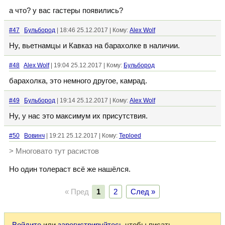
а что? у вас гастеры появились?
#47
Бульбород
| 18:46 25.12.2017 | Кому:
Alex Wolf
Ну, вьетнамцы и Кавказ на барахолке в наличии.
#48
Alex Wolf
| 19:04 25.12.2017 | Кому:
Бульбород
барахолка, это немного другое, камрад.
#49
Бульбород
| 19:14 25.12.2017 | Кому:
Alex Wolf
Ну, у нас это максимум их присутствия.
#50
Вовинч
| 19:21 25.12.2017 | Кому:
Teploed
> Многовато тут расистов
Но один толераст всё же нашёлся.
« Пред
1
2
След »