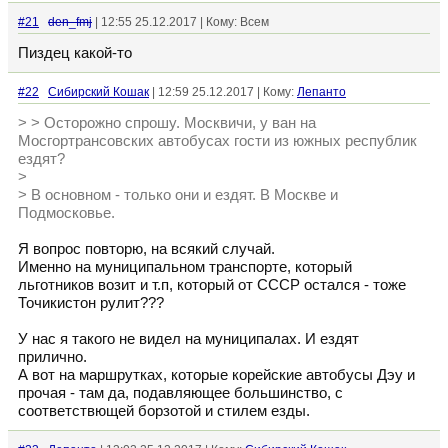
#21
den_fmj
| 12:55 25.12.2017 | Кому: Всем
Пиздец какой-то
#22
Сибирский Кошак
| 12:59 25.12.2017 | Кому:
Лепанто
> > Осторожно спрошу. Москвичи, у ван на
Мосгортрансовских автобусах гости из южных республик
ездят?
>
> В основном - только они и ездят. В Москве и
Подмосковье.
Я вопрос повторю, на всякий случай.
Именно на муниципальном транспорте, который
льготников возит и т.п, который от СССР остался - тоже
Точикистон рулит???
У нас я такого не видел на муниципалах. И ездят
прилично.
А вот на маршрутках, которые корейские автобусы Дэу и
прочая - там да, подавляющее большинство, с
соответствющей борзотой и стилем езды.