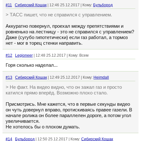
#11
Сибирский Кошак
| 12:46 25.12.2017 | Кому:
Бульбород
> ТАСС пишет, что не справился с управлением.
Аккуратно повернул, проехал между препятствиями и
ровненько на лестницу - это не справился с управлением?
Даже (сугубо гипотетически) если газ работал, а тормоз
нет - мог в торец стенки направить.
#12
Legioneer
| 12:48 25.12.2017 | Кому: Всем
Горя сколько наделал...
#13
Сибирский Кошак
| 12:49 25.12.2017 | Кому:
Heimdall
> Не факт. На видео видно, что он зажал газ и просто
катился прямо вперёд. Возможно плохо стало.
Присмотрись. Мне кажется, что в первые секунды видео
он чуть довернул вправо, протискиваясь правее газели. В
начале ролика он более параллелен дороге, а потом угол
увеличивается.
Не хотелось бы о плохом думать.
#14
Бульбород
| 12:50 25.12.2017 | Кому:
Сибирский Кошак