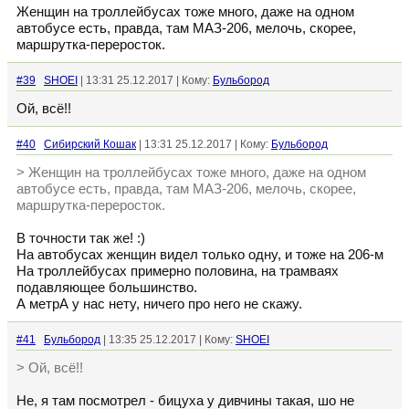
Женщин на троллейбусах тоже много, даже на одном
автобусе есть, правда, там МАЗ-206, мелочь, скорее,
маршрутка-переросток.
#39
SHOEI
| 13:31 25.12.2017 | Кому:
Бульбород
Ой, всё!!
#40
Сибирский Кошак
| 13:31 25.12.2017 | Кому:
Бульбород
> Женщин на троллейбусах тоже много, даже на одном
автобусе есть, правда, там МАЗ-206, мелочь, скорее,
маршрутка-переросток.
В точности так же! :)
На автобусах женщин видел только одну, и тоже на 206-м
На троллейбусах примерно половина, на трамваях
подавляющее большинство.
А метрА у нас нету, ничего про него не скажу.
#41
Бульбород
| 13:35 25.12.2017 | Кому:
SHOEI
> Ой, всё!!
Не, я там посмотрел - бицуха у дивчины такая, шо не