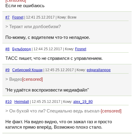
[censored]
Если не ошибаюсь
#7
Fosnet
| 12:41 25.12.2017 | Кому: Всем
> Теракт или долбоебизм?
По-моему, с водителем что-то неладное.
#8
Бульбород
| 12:44 25.12.2017 | Кому:
Fosnet
ТАСС пишет, что не справился с управлением.
#9
Сибирский Кошак
| 12:45 25.12.2017 | Кому:
edgarallanpoe
> Видео
[censored]
"Не удаётся воспроизвести медиафайл"
#10
Heimdall
| 12:45 25.12.2017 | Кому:
alex_19_80
> Он бухой что ли? Специально ведь въехал-
[censored]
Не факт. На видео видно, что он зажал газ и просто
катился прямо вперёд. Возможно плохо стало.