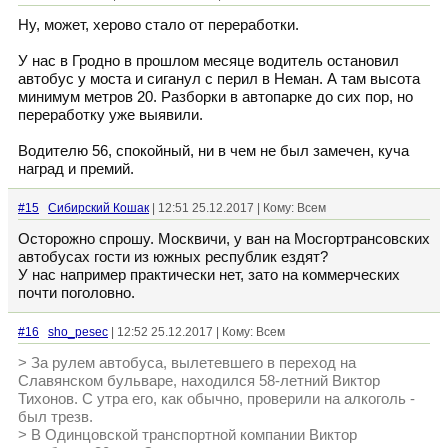
Ну, может, херово стало от переработки.
У нас в Гродно в прошлом месяце водитель остановил
автобус у моста и сиганул с перил в Неман. А там высота
минимум метров 20. Разборки в автопарке до сих пор, но
переработку уже выявили.
Водителю 56, спокойный, ни в чем не был замечен, куча
наград и премий.
#15
Сибирский Кошак
| 12:51 25.12.2017 | Кому: Всем
Осторожно спрошу. Москвичи, у ван на Мосгортрансовских
автобусах гости из южных республик ездят?
У нас например практически нет, зато на коммерческих
почти поголовно.
#16
sho_pesec
| 12:52 25.12.2017 | Кому: Всем
> За рулем автобуса, вылетевшего в переход на
Славянском бульваре, находился 58-летний Виктор
Тихонов. С утра его, как обычно, проверили на алкоголь -
был трезв.
> В Одинцовской транспортной компании Виктор