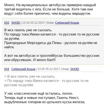
Много. На муниципальных автобусах примерно каждый
третий водитель с юга. Если не больше. Хотя там они
ведут себя более прилично, чем водилы маршруток.
#33
SHOEI
| 13:16 25.12.2017 | Кому:
Сибирский Кошак
В мск газель уже не сыскать.
По городу тока Ивеки катаются - то русские то не русские
за рулём.
Пригородные Мерседесы да Пежы - руского за рулём не
найти.
А вот на автобусах и троллейбусах большинство русских
или обрусевших. И много бап!!!
#34
Сибирский Кошак
| 13:20 25.12.2017 | Кому:
SHOEI
> В мск газель уже не сыскать.
> По городу тока Ивеки катаются - то русские то не
русские за рулём.
У нас классические ещё остались, полно.
Теперь ещё и новые поступают, Газель Некст,
вырубленные топором из цельного куска железа.