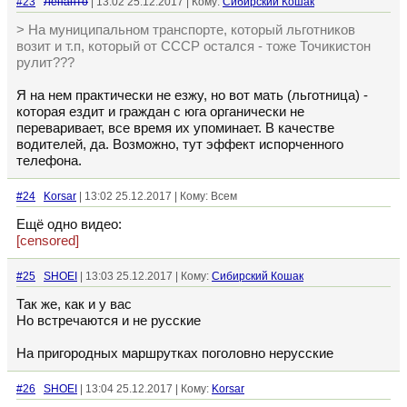
#23
Лепанто
| 13:02 25.12.2017 | Кому:
Сибирский Кошак
> На муниципальном транспорте, который льготников
возит и т.п, который от СССР остался - тоже Точикистон
рулит???
Я на нем практически не езжу, но вот мать (льготница) -
которая ездит и граждан с юга органически не
переваривает, все время их упоминает. В качестве
водителей, да. Возможно, тут эффект испорченного
телефона.
#24
Korsar
| 13:02 25.12.2017 | Кому: Всем
Ещё одно видео:
[censored]
#25
SHOEI
| 13:03 25.12.2017 | Кому:
Сибирский Кошак
Так же, как и у вас
Но встречаются и не русские
На пригородных маршрутках поголовно нерусские
#26
SHOEI
| 13:04 25.12.2017 | Кому:
Korsar