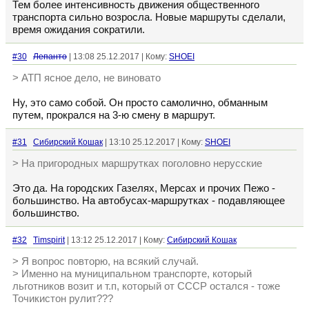
Тем более интенсивность движения общественного
транспорта сильно возросла. Новые маршруты сделали,
время ожидания сократили.
#30
Лепанто
| 13:08 25.12.2017 | Кому:
SHOEI
> АТП ясное дело, не виновато
Ну, это само собой. Он просто самолично, обманным
путем, прокрался на 3-ю смену в маршрут.
#31
Сибирский Кошак
| 13:10 25.12.2017 | Кому:
SHOEI
> На пригородных маршрутках поголовно нерусские
Это да. На городских Газелях, Мерсах и прочих Пежо -
большинство. На автобусах-маршрутках - подавляющее
большинство.
#32
Timspirit
| 13:12 25.12.2017 | Кому:
Сибирский Кошак
> Я вопрос повторю, на всякий случай.
> Именно на муниципальном транспорте, который
льготников возит и т.п, который от СССР остался - тоже
Точикистон рулит???