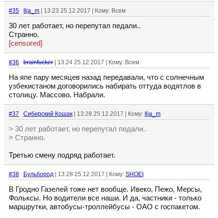
#35
Ilja_m
| 13:23 25.12.2017 | Кому: Всем
30 лет работает, но перепутал педали..
Странно.
[censored]
#36
brainfucker
| 13:24 25.12.2017 | Кому: Всем
На япе пару месяцев назад передавали, что с солнечным
узбекистаном договорились набирать оттуда водятлов в
столицу. Массово. Набрали.
#37
Сибирский Кошак
| 13:28 25.12.2017 | Кому:
Ilja_m
> 30 лет работает, но перепутал педали..
> Странно.
Третью смену подряд работает.
#38
Бульбород
| 13:28 25.12.2017 | Кому:
SHOEI
В Гродно Газелей тоже нет вообще. Ивеко, Пежо, Мерсы,
Фольксы. Но водители все наши. И да, частники - только
маршрутки, автобусы-троллейбусы - ОАО с госпакетом.