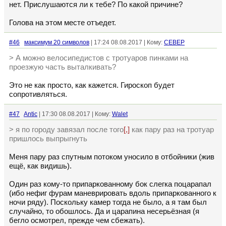
нет. Прислушаются ли к тебе? По какой причине?
Голова на этом месте отъедет.
#46
максимум 20 символов
| 17:24 08.08.2017 | Кому:
CEBEP
> А можно велосипедистов с тротуаров пинками на
проезжую часть выталкивать?
Это не как просто, как кажется. Гироскоп будет
сопротивляться.
#47
Antic
| 17:30 08.08.2017 | Кому:
Walet
> я по городу завязал после того
[,]
как пару раз на тротуар
пришлось выпрыгнуть
Меня пару раз спутным потоком уносило в отбойники (жив
ещё, как видишь).
Один раз кому-то припаркованному бок слегка поцарапал
(ибо нефиг фурам маневрировать вдоль припаркованного к
ночи ряду). Поскольку камер тогда не было, а я там был
случайно, то обошлось. Да и царапина несерьёзная (я
бегло осмотрел, прежде чем сбежать).