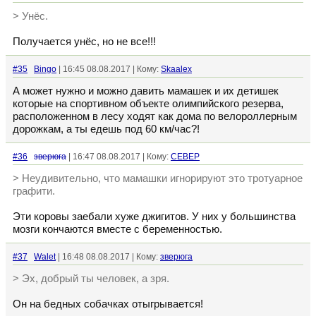
> Унёс.
Получается унёс, но не все!!!
#35
Bingo
| 16:45 08.08.2017 | Кому:
Skaalex
А может нужно и можно давить мамашек и их детишек
которые на спортивном объекте олимпийского резерва,
расположенном в лесу ходят как дома по велороллерным
дорожкам, а ты едешь под 60 км/час?!
#36
зверюга
| 16:47 08.08.2017 | Кому:
CEBEP
> Неудивительно, что мамашки игнорируют это тротуарное
графити.
Эти коровы заебали хуже джигитов. У них у большинства
мозги кончаются вместе с беременностью.
#37
Walet
| 16:48 08.08.2017 | Кому:
зверюга
> Эх, добрый ты человек, а зря.
Он на бедных собачках отыгрывается!