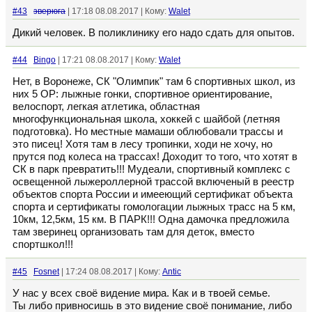
#43
зверюга
| 17:18 08.08.2017 | Кому:
Walet
Дикий человек. В поликлинику его надо сдать для опытов.
#44
Bingo
| 17:21 08.08.2017 | Кому:
Walet
Нет, в Воронеже, СК "Олимпик" там 6 спортивных школ, из
них 5 ОР: лыжные гонки, спортивное ориентирование,
велоспорт, легкая атлетика, областная
многофункциональная школа, хоккей с шайбой (летняя
подготовка). Но местные мамаши облюбовали трассы и
это писец! Хотя там в лесу тропинки, ходи не хочу, но
прутся под колеса на трассах! Доходит то того, что хотят в
СК в парк превратить!!! Мудеали, спортивный комплекс с
освещенной лыжероллерной трассой включеный в реестр
объектов спорта России и имееющий сертификат объекта
спорта и сертификаты гомологации лыжных трасс на 5 км,
10км, 12,5км, 15 км. В ПАРК!!! Одна дамочка предложила
там зверинец организовать там для деток, вместо
спортшкол!!!
#45
Fosnet
| 17:24 08.08.2017 | Кому:
Antic
У нас у всех своё видение мира. Как и в твоей семье.
Ты либо привносишь в это видение своё понимание, либо