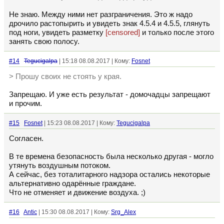
Не знаю. Между ними нет разграничения. Это ж надо
дрочило растопырить и увидеть знак 4.5.4 и 4.5.5, глянуть
под ноги, увидеть разметку
[censored]
и только после этого
занять свою полосу.
#14
Tegucigalpa
| 15:18 08.08.2017 | Кому:
Fosnet
> Прошу своих не стоять у края.
Запрещаю. И уже есть результат - домочадцы запрещают
и прочим.
#15
Fosnet
| 15:23 08.08.2017 | Кому:
Tegucigalpa
Согласен.
В те времена безопасность была несколько другая - могло
утянуть воздушным потоком.
А сейчас, без тоталитарного надзора остались некоторые
альтернативно одарённые граждане.
Что не отменяет и движение воздуха. ;)
#16
Antic
| 15:30 08.08.2017 | Кому:
Srg_Alex