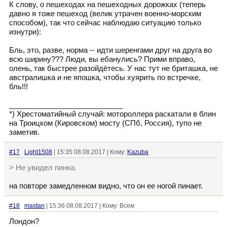
К слову, о пешеходах на пешеходных дорожках (теперь
давно я тоже пешеход (велик утрачен военно-морским
способом), так что сейчас наблюдаю ситуацию только
изнутри):
Бль, это, разве, норма -- идти шеренгами друг на друга во
всю ширину??? Люди, вы ебанулись? Прими вправо,
олень, так быстрее разойдётесь. У нас тут не бриташка, не
австралишка и не япошка, чтобы хуярить по встречке,
бль!!!
____________________________
*) Хрестоматийный случай: мотороллера раскатали в блин
на Троицком (Кировском) мосту (СПб, Россия), тупо не
заметив.
#17
Light1508
| 15:35 08.08.2017 | Кому:
Kazuba
> Не увидел пинка.
на повторе замедленном видно, что он ее ногой пинает.
#18
mastan
| 15:36 08.08.2017 | Кому: Всем
Лондон?