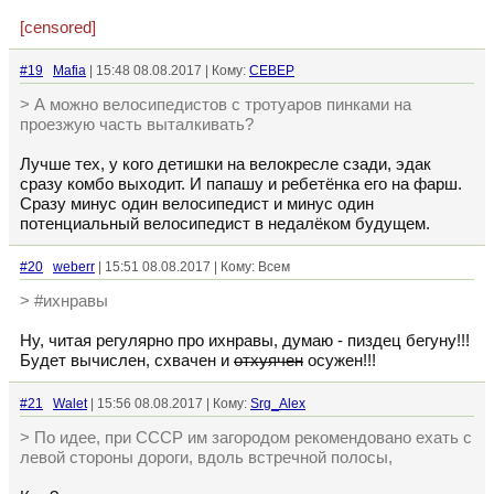
[censored]
#19
Mafia
| 15:48 08.08.2017 | Кому:
CEBEP
> А можно велосипедистов с тротуаров пинками на
проезжую часть выталкивать?
Лучше тех, у кого детишки на велокресле сзади, эдак
сразу комбо выходит. И папашу и ребетёнка его на фарш.
Сразу минус один велосипедист и минус один
потенциальный велосипедист в недалёком будущем.
#20
weberr
| 15:51 08.08.2017 | Кому: Всем
> #ихнравы
Ну, читая регулярно про ихнравы, думаю - пиздец бегуну!!!
Будет вычислен, схвачен и
отхуячен
осужен!!!
#21
Walet
| 15:56 08.08.2017 | Кому:
Srg_Alex
> По идее, при СССР им загородом рекомендовано ехать с
левой стороны дороги, вдоль встречной полосы,