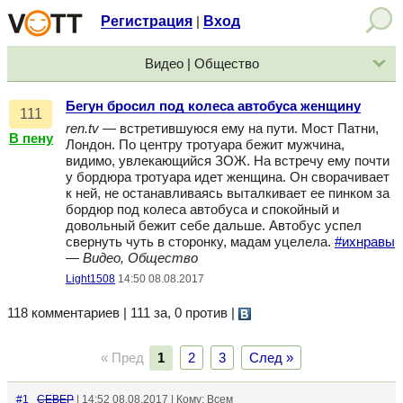
Регистрация
Вход
|
Видео | Общество
Бегун бросил под колеса автобуса женщину
111
ren.tv
— встретившуюся ему на пути. Мост Патни,
В пену
Лондон. По центру тротуара бежит мужчина,
видимо, увлекающийся ЗОЖ. На встречу ему почти
у бордюра тротуара идет женщина. Он сворачивает
к ней, не останавливаясь выталкивает ее пинком за
бордюр под колеса автобуса и спокойный и
довольный бежит себе дальше. Автобус успел
свернуть чуть в сторонку, мадам уцелела.
#ихнравы
—
Видео, Общество
Light1508
14:50 08.08.2017
118 комментариев | 111 за, 0 против
|
« Пред
1
2
3
След »
#1
CEBEP
| 14:52 08.08.2017 | Кому: Всем