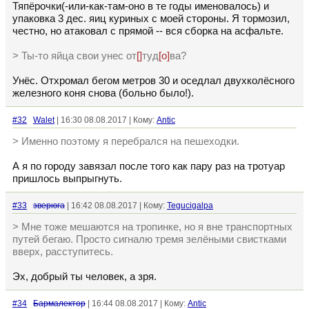
Тяпёрочки(-или-как-там-оно в те годы именовалось) и
упаковка 3 дес. яиц куриных с моей стороны. Я тормозил,
честно, но атаковал с прямой -- вся сборка на асфальте.
> Ты-то яйца свои унес от
[]
туд
[о]
ва?
Унёс. Отхромал бегом метров 30 и оседлал двухколёсного
железного коня снова (больно было!).
#32
Walet
| 16:30 08.08.2017 | Кому:
Antic
> Именно поэтому я перебрался на пешеходки.
А я по городу завязал после того как пару раз на тротуар
пришлось выпрыгнуть.
#33
зверюга
| 16:42 08.08.2017 | Кому:
Tegucigalpa
> Мне тоже мешаются на тропинке, но я вне транспортных
путей бегаю. Просто сигналю тремя зелёными свистками
вверх, расступитесь.
Эх, добрый ты человек, а зря.
#34
Бармалектор
| 16:44 08.08.2017 | Кому:
Antic