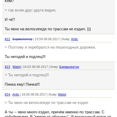
Кем?
> так всем друг друга видно.
И чё?
Ты явно на велосипеде по трассам не ездил. )))
#22
Бармалектор
| 15:59 08.08.2017 | Кому:
Antic
> Поэтому я перебрался на пешеходные дорожки.
Ты негодяй и подлец!!!
#23
Walet
| 16:02 08.08.2017 | Кому:
Бармалектор
> Ты негодяй и подлец!!!
Пинка ему! Пинка!!!
#24
Antic
| 16:06 08.08.2017 | Кому:
Walet
> Ты явно на велосипеде по трассам не ездил
А ты -- явно много ездил, причём именно по трассам. С
отбойниками. В "метре от обочины". И воздушный поток от