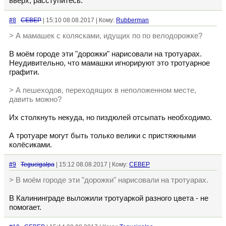
вверх, расступитесь.
#8
CEBEP
| 15:10 08.08.2017 | Кому:
Rubberman
> А мамашек с колясками, идущих по по велодорожке?
В моём городе эти "дорожки" нарисовали на тротуарах.
Неудивительно, что мамашки игнорируют это тротуарное
графити.
> А пешеходов, переходящих в неположенном месте,
давить можно?
Их столкнуть некуда, но пиздюлей отсыпать необходимо.
А тротуаре могут быть только велики с пристяжными
колёсиками.
#9
Tegucigalpa
| 15:12 08.08.2017 | Кому:
CEBEP
> В моём городе эти "дорожки" нарисовали на тротуарах.
В Калининграде выложили тротуаркой разного цвета - не
помогает.