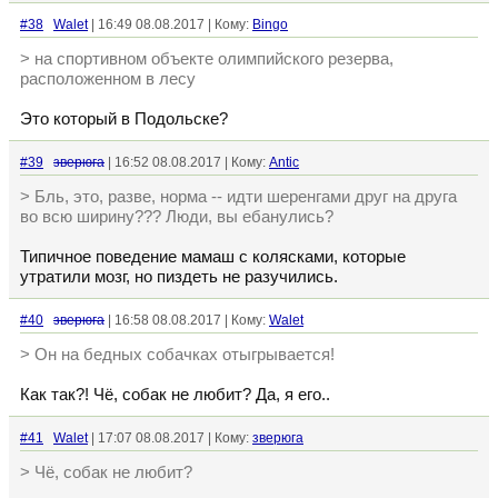
#38
Walet
| 16:49 08.08.2017 | Кому:
Bingo
> на спортивном объекте олимпийского резерва,
расположенном в лесу
Это который в Подольске?
#39
зверюга
| 16:52 08.08.2017 | Кому:
Antic
> Бль, это, разве, норма -- идти шеренгами друг на друга
во всю ширину??? Люди, вы ебанулись?
Типичное поведение мамаш с колясками, которые
утратили мозг, но пиздеть не разучились.
#40
зверюга
| 16:58 08.08.2017 | Кому:
Walet
> Он на бедных собачках отыгрывается!
Как так?! Чё, собак не любит? Да, я его..
#41
Walet
| 17:07 08.08.2017 | Кому:
зверюга
> Чё, собак не любит?