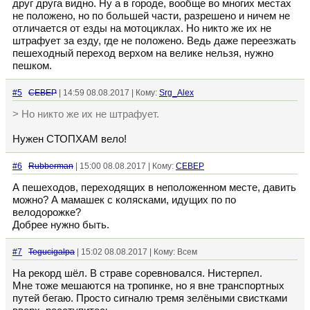
друг друга видно. Ну а в городе, вообще во многих местах
не положено, но по большей части, разрешено и ничем не
отличается от езды на мотоциклах. Но никто же их не
штрафует за езду, где не положено. Ведь даже переезжать
пешеходный переход верхом на велике нельзя, нужно
пешком.
#5
CEBEP
| 14:59 08.08.2017 | Кому:
Srg_Alex
> Но никто же их не штрафует.
Нужен СТОПХАМ вело!
#6
Rubberman
| 15:00 08.08.2017 | Кому:
CEBEP
А пешеходов, переходящих в неположенном месте, давить
можно? А мамашек с колясками, идущих по по
велодорожке?
Добрее нужно быть.
#7
Tegucigalpa
| 15:02 08.08.2017 | Кому: Всем
На рекорд шёл. В страве соревновался. Нистерпел.
Мне тоже мешаются на тропинке, но я вне транспортных
путей бегаю. Просто сигналю тремя зелёными свистками