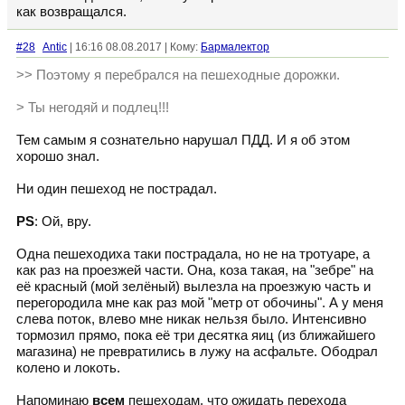
как возвращался.
#28
Antic
| 16:16 08.08.2017 | Кому:
Бармалектор
>> Поэтому я перебрался на пешеходные дорожки.
> Ты негодяй и подлец!!!
Тем самым я сознательно нарушал ПДД. И я об этом
хорошо знал.
Ни один пешеход не пострадал.
PS
: Ой, вру.
Одна пешеходиха таки пострадала, но не на тротуаре, а
как раз на проезжей части. Она, коза такая, на "зебре" на
её красный (мой зелёный) вылезла на проезжую часть и
перегородила мне как раз мой "метр от обочины". А у меня
слева поток, влево мне никак нельзя было. Интенсивно
тормозил прямо, пока её три десятка яиц (из ближайшего
магазина) не превратились в лужу на асфальте. Ободрал
колено и локоть.
Напоминаю
всем
пешеходам, что ожидать перехода