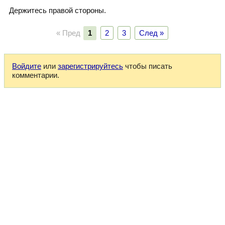
Держитесь правой стороны.
« Пред
1
2
3
След »
Войдите
или
зарегистрируйтесь
чтобы писать
комментарии.