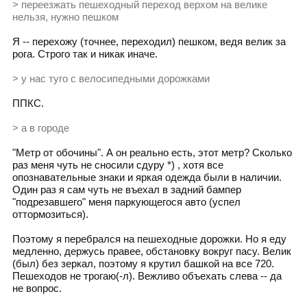
> переезжать пешеходный переход верхом на велике
нельзя, нужно пешком
Я -- перехожу (точнее, переходил) пешком, ведя велик за
рога. Строго так и никак иначе.
> у нас туго с велосипедными дорожками
ППКС.
> а в городе
"Метр от обочины". А он реально есть, этот метр? Сколько
раз меня чуть не сносили сдуру *) , хотя все
опознавательные знаки и яркая одежда были в наличии.
Один раз я сам чуть не въехал в задний бампер
"подрезавшего" меня паркующегося авто (успел
оттормозиться).
Поэтому я перебрался на пешеходные дорожки. Но я еду
медленно, держусь правее, обстановку вокруг пасу. Велик
(был) без зеркал, поэтому я крутил башкой на все 720.
Пешеходов не трогаю(-л). Вежливо объехать слева -- да
не вопрос.