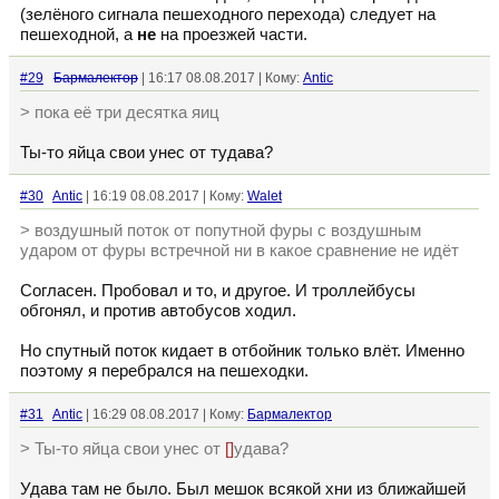
(зелёного сигнала пешеходного перехода) следует на
пешеходной, а
не
на проезжей части.
#29
Бармалектор
| 16:17 08.08.2017 | Кому:
Antic
> пока её три десятка яиц
Ты-то яйца свои унес от тудава?
#30
Antic
| 16:19 08.08.2017 | Кому:
Walet
> воздушный поток от попутной фуры с воздушным
ударом от фуры встречной ни в какое сравнение не идёт
Согласен. Пробовал и то, и другое. И троллейбусы
обгонял, и против автобусов ходил.
Но спутный поток кидает в отбойник только влёт. Именно
поэтому я перебрался на пешеходки.
#31
Antic
| 16:29 08.08.2017 | Кому:
Бармалектор
> Ты-то яйца свои унес от
[]
удава?
Удава там не было. Был мешок всякой хни из ближайшей