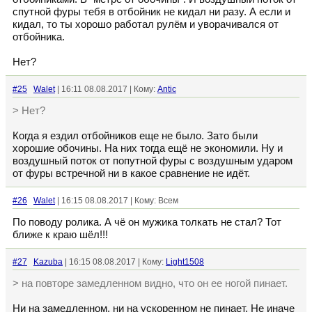
спутной фуры тебя в отбойник не кидал ни разу. А если и
кидал, то ты хорошо работал рулём и уворачивался от
отбойника.
Нет?
#25
Walet
| 16:11 08.08.2017 | Кому:
Antic
> Нет?
Когда я ездил отбойников еще не было. Зато были
хорошие обочины. На них тогда ещё не экономили. Ну и
воздушный поток от попутной фуры с воздушным ударом
от фуры встречной ни в какое сравнение не идёт.
#26
Walet
| 16:15 08.08.2017 | Кому: Всем
По поводу ролика. А чё он мужика толкать не стал? Тот
ближе к краю шёл!!!
#27
Kazuba
| 16:15 08.08.2017 | Кому:
Light1508
> на повторе замедленном видно, что он ее ногой пинает.
Ни на замедленном, ни на ускоренном не пинает. Не иначе