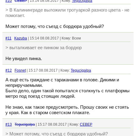
#10
CEBEP
| 15:14 08.08.2017 | Кому:
Tegucigalpa
> В Калининграде выложили тротуаркой разного цвета - не
помогает.
Может потому, что съезд с бордюра удобный?
#11
Kazuba
| 15:14 08.08.2017 | Кому: Всем
> выталкивает ее пинком за бордюр
Не увидел пинка.
#12
Fosnet
| 15:17 08.08.2017 | Кому:
Tegucigalpa
А ещё есть граждане с тараканами в голове. Дикими и
неприручаемыми.
Было дело, один такой попытался столкнуть с платформы
метро под поезд стоящих людей.
Не знаю, как такое предусмотреть. Прошу своих не стоять
у края. Как в старом советском плакате.
#13
Tegucigalpa
| 15:17 08.08.2017 | Кому:
CEBEP
> Может потому, что съезд с бордюра удобный?