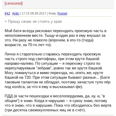
[censored]
#42
Antic
| 17:15 08.08.2017 | Кому:
Fosnet
> Прошу своих не стоять у края
Мой батя всегда рисковал переходить проезжую часть в
неположенном месте. Тыщу-и-один раз я ему внушал за
это. Ни разу не помогло (впрочем, в его-то (тогда)
возрасте, за 70-то лет-то).
Лично я старательно стараюсь переходить проезжую
часть строго под светофоры, при этом крутя башкой
направо-налево. По ситуации -- я перехожу строго по
нерегулируемым "зебрам", ровно так же крутя башкой.
Могу ломануться и мимо перехода, но, опять же, крутя
башкой на 720. При этом ситуации бывают разные... (Батя
таковым талантом не обладал, поэтому зачастую тупо пёр
под колёса, за что я ему и высказывал фе).
ПДД (в части пешеходки и веселопердизма, да, ну, и, "в
общем") я знаю. Когда я нарушаю -- я сразу знаю, потому
что я знаю, что я нарушаю. Пока что обходилось без жертв
(три десятка свежекупленных яиц не в счёт).