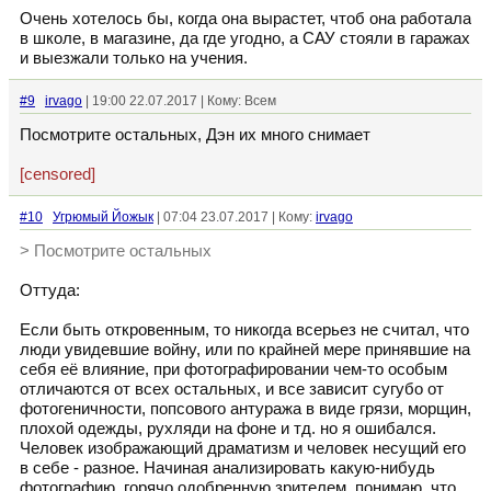
Очень хотелось бы, когда она вырастет, чтоб она работала
в школе, в магазине, да где угодно, а САУ стояли в гаражах
и выезжали только на учения.
#9
irvago
| 19:00 22.07.2017 | Кому: Всем
Посмотрите остальных, Дэн их много снимает
[censored]
#10
Угрюмый Йожык
| 07:04 23.07.2017 | Кому:
irvago
> Посмотрите остальных
Оттуда:
Если быть откровенным, то никогда всерьез не считал, что
люди увидевшие войну, или по крайней мере принявшие на
себя её влияние, при фотографировании чем-то особым
отличаются от всех остальных, и все зависит сугубо от
фотогеничности, попсового антуража в виде грязи, морщин,
плохой одежды, рухляди на фоне и тд. но я ошибался.
Человек изображающий драматизм и человек несущий его
в себе - разное. Начиная анализировать какую-нибудь
фотографию, горячо одобренную зрителем, понимаю, что