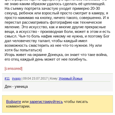
не знаю каким образом удалось сделать её цепляющей.
На съемку портрета зачастую уходит примерно 20-30
секунд, ребенок или взрослый просто смотрит в камеру, я
просто нажимаю на кнопку, ничего такого, совершенно. И я
перестал рассматривать фотографию как техническое
явление. Это искусство, как и многие другие прекрасные
вещи, а искусство - производная боли, может в этом и есть
смысл. Чья-то боль нафик никому не нужна, и поэтому Бог
дал человечеству талант, чтобы каждый имел
возможность смастерить из нее что-то нужное. Ну или
хотя бы попытаться)
Игорь живет на окраине Донецка, он знает что таке война,
его отец каждый день может от нее погибнуть.
[censored]
#11
irvago
| 09:04 23.07.2017 | Кому:
Угрюмый Йожык
Ден - умница
Войдите
или
зарегистрируйтесь
чтобы писать
комментарии.