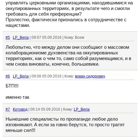
управлять церковными организациями, находившимися на
оккупированных территориях, в результате чего и смогли
требовать для себя преференции?
Прэлестно, фактически признались в сотрудничестве с
нацистами.
#5
LP_Beria
| 09:07 05.09.2016 | Кому: Всем
Любопытно, что между делом они сообщают о массовом
колаборационизме духовенства на оккупированных
территориях, как о чем то, само собой разумеющимся, и в
чем снова виноваты, конечно, большевики.
#6
LP_Beria
| 09:08 05.09.2016 | Кому:
вован сидорович
БТП!!!
именно так
#7
Котовод
| 09:14 05.09.2016 | Кому:
LP_Beria
Нынешние специалисты по пропаганде любое дело
изговнякают. А если за говно берутся, то просто тратят
меньше сил!!!