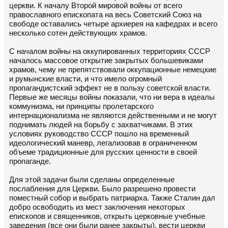
церкви. К началу Второй мировой войны от всего
православного епископата на весь Советский Союз на
свободе оставались четыре архиерея на кафедрах и всего
несколько сотен действующих храмов.
С началом войны на оккупированных территориях СССР
началось массовое открытие закрытых большевиками
храмов, чему не препятствовали оккупационные немецкие
и румынские власти, и что имело огромный
пропагандистский эффект не в пользу советской власти.
Первые же месяцы войны показали, что ни вера в идеалы
коммунизма, ни принципы пролетарского
интернационализма не являются действенными и не могут
поднимать людей на борьбу с захватчиками. В этих
условиях руководство СССР пошло на временный
идеологический маневр, легализовав в ограниченном
объеме традиционные для русских ценности в своей
пропаганде.
Для этой задачи были сделаны определенные
послабления для Церкви. Было разрешено провести
поместный собор и выбрать патриарха. Также Сталин дал
добро освободить из мест заключения некоторых
епископов и священников, открыть церковные учебные
заведения (все они были ранее закрыты), вести церкви