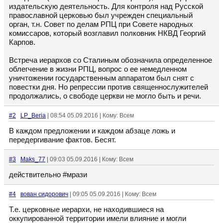
издательскую деятельность. Для контроля над Русской
православной церковью был учрежден специальный
орган, т.н. Совет по делам РПЦ при Совете народных
комиссаров, который возглавил полковник НКВД Георгий
Карпов.
Встреча иерархов со Сталиным обозначила определенное
облегчение в жизни РПЦ, вопрос о ее немедленном
уничтожении государственным аппаратом был снят с
повестки дня. Но репрессии против священнослужителей
продолжались, о свободе церкви не могло быть и речи.
#2
LP_Beria
| 08:54 05.09.2016 | Кому: Всем
В каждом предложении и каждом абзаце ложь и
передергивание фактов. Бесят.
#3
Maks_77
| 09:03 05.09.2016 | Кому: Всем
действительно #мрази
#4
вован сидорович
| 09:05 05.09.2016 | Кому: Всем
Т.е. церковные иерархи, не находившиеся на
оккупированной территории имели влияние и могли