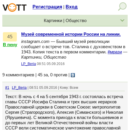
Регистрация
Вход
|
Картинки | Общество
Музей современной истории России на линии.
45
instagram.com
— Бывший музей революции
В пену
сообщает о встрече тов. Сталина с духовенством в
1943. Копия текста в первом комментарии.
#мрази
—
Картинки, Общество
LP_Beria
08:51 05.09.2016
9 комментариев | 45 за, 0 против
|
#1
LP_Beria
| 08:51 05.09.2016 | Кому: Всем
Текст: В ночь с 4 на 5 сентября 1943 г. состоялась встреча
главы СССР Иосифа Сталина и трех высших иерархов
Православной церкви в Советском Союзе: митрополитов
Сергия (Страгородского), Алексия (Симанского) и Николая
(Ярушевича). С момента прихода к власти большевиков и
до первых лет Великой Отечественной войны власти
СССР вели систематическое уничтожение православной