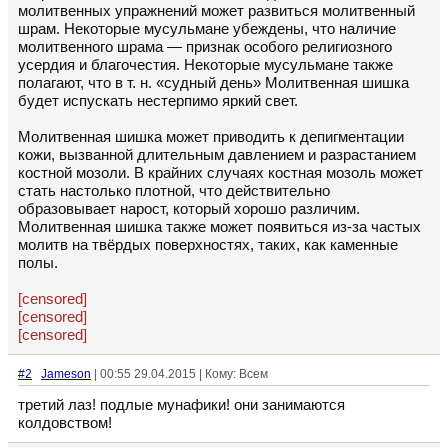
молитвенных упражнений может развиться молитвенный
шрам. Некоторые мусульмане убеждены, что наличие
молитвенного шрама — признак особого религиозного
усердия и благочестия. Некоторые мусульмане также
полагают, что в т. н. «судный день» Молитвенная шишка
будет испускать нестерпимо яркий свет.
Молитвенная шишка может приводить к депигментации
кожи, вызванной длительным давлением и разрастанием
костной мозоли. В крайних случаях костная мозоль может
стать настолько плотной, что действительно
образовывает нарост, который хорошо различим.
Молитвенная шишка также может появиться из-за частых
молитв на твёрдых поверхностях, таких, как каменные
полы.
[censored]
[censored]
[censored]
#2
Jameson
| 00:55 29.04.2015 | Кому: Всем
третий лаз! подлые мунафики! они занимаются
колдовством!