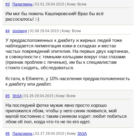
#3
Пальтоконь
| 01:01 29.04.2015 | Кому: Всем
Им мог бы помочь Кашпировский! Враз бы всё
рассосалось! :-)
#4
sivolapyj
| 01:08 29.04.2015 | Кому: Всем
У предрасположенных к диабету и жирных людей тоже
наблюдается пигментация кожи в складках и местах
частых повреждений эпителия. На первых двух картинках,
в совокупности с темными кольцами вокруг глаз глазами
(признак проблем с печенью), им бы к специалистам
стоило сходить, обследоваться.
Кстати, в Ебипете, у 10% населения предрасположенность
к диабету или диабет.
#5
ShSA
| 01:26 29.04.2015 | Кому: Всем
На последней фотке мужик явно просто хорошо
приложился лбом, чтобы у него синяк появился, мой
малой постоянно с таким синяком ходит: любит побиться
лбом об пол, когда что-то не по его идет.
#6
Пальтоконь
| 01:27 29.04.2015 | Кому:
ShSA