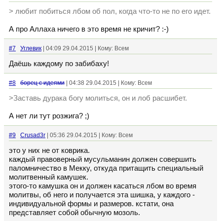
> любит побиться лбом об пол, когда что-то не по его идет.
А про Аллаха ничего в это время не кричит? :-)
#7
Углевик
| 04:09 29.04.2015 | Кому: Всем
Даёшь каждому по забибаху!
#8
борец с идеями
| 04:38 29.04.2015 | Кому: Всем
>Заставь дурака богу молиться, он и лоб расшибет.
А нет ли тут розжига? ;)
#9
Crusad3r
| 05:36 29.04.2015 | Кому: Всем
это у них не от коврика.
каждый правоверный мусульманин должен совершить
паломничество в Мекку, откуда притащить специальный
молитвенный камушек.
этого-то камушка он и должен касаться лбом во время
молитвы, об него и получается эта шишка, у каждого -
индивидуальной формы и размеров. кстати, она
представляет собой обычную мозоль.