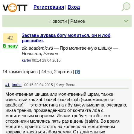
Регистрация
Вход
|
Новости | Разное
Заставь дурака богу молиться, он и лоб
42
расшибет.
В пену
dic.academic.ru
— Про молитвенную шишку —
Новости, Разное
karbo
00:14 29.04.2015
14 комментариев | 44 за, 2 против
|
#1
karbo
| 00:15 29.04.2015 | Кому: Всем
Молитвенная шишка или молитвенный шрам, также
известный как zabiba/zebiba/zebibah («изюминка» по-
арабски) — это отметина на лбу мусульманина, очевидно,
из-за трения, произведённого от контакта лба с
молитвенным ковриком. Ислам требует, чтобы его
сторонники молились пять раз в день (salah). Во время
молитвы принято стоять на коленях на молитвенном
коврике и касаться лбом земли. От длительных