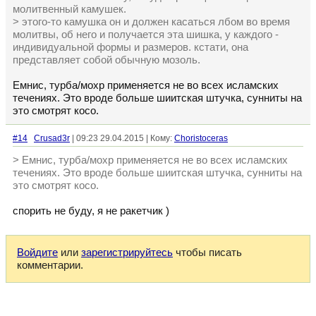
молитвенный камушек.
> этого-то камушка он и должен касаться лбом во время
молитвы, об него и получается эта шишка, у каждого -
индивидуальной формы и размеров. кстати, она
представляет собой обычную мозоль.
Емнис, турба/мохр применяется не во всех исламских
течениях. Это вроде больше шиитская штучка, сунниты на
это смотрят косо.
#14
Crusad3r
| 09:23 29.04.2015 | Кому:
Choristoceras
> Емнис, турба/мохр применяется не во всех исламских
течениях. Это вроде больше шиитская штучка, сунниты на
это смотрят косо.
спорить не буду, я не ракетчик )
Войдите
или
зарегистрируйтесь
чтобы писать
комментарии.