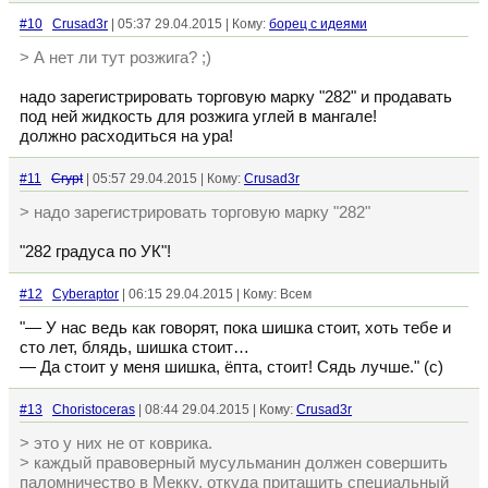
#10
Crusad3r
| 05:37 29.04.2015 | Кому:
борец с идеями
> А нет ли тут розжига? ;)
надо зарегистрировать торговую марку "282" и продавать
под ней жидкость для розжига углей в мангале!
должно расходиться на ура!
#11
Crypt
| 05:57 29.04.2015 | Кому:
Crusad3r
> надо зарегистрировать торговую марку "282"
"282 градуса по УК"!
#12
Cyberaptor
| 06:15 29.04.2015 | Кому: Всем
"— У нас ведь как говорят, пока шишка стоит, хоть тебе и
сто лет, блядь, шишка стоит…
— Да стоит у меня шишка, ёпта, стоит! Сядь лучше." (с)
#13
Choristoceras
| 08:44 29.04.2015 | Кому:
Crusad3r
> это у них не от коврика.
> каждый правоверный мусульманин должен совершить
паломничество в Мекку, откуда притащить специальный