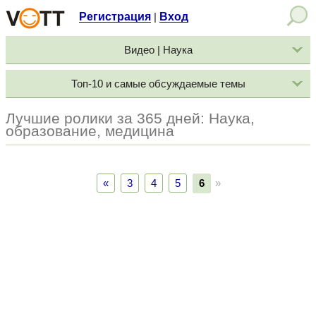
Регистрация
Вход
|
Видео | Наука
Топ-10 и самые обсуждаемые темы
Лучшие ролики за 365 дней: Наука,
образование, медицина
«
3
4
5
6
»