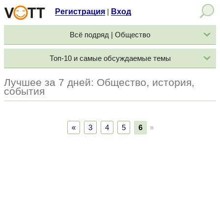
Регистрация
Вход
|
Всё подряд | Общество
Топ-10 и самые обсуждаемые темы
Лучшее за 7 дней: Общество, история,
события
«
3
4
5
6
»