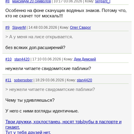
#8
максимум 20 символов
| 10:17 03.06.2026 | Кому:
sergant_l
Особенно на фоне скачущих водяных знаков. Потому что,
кто не скачет тот москаль!!!
#9
SlayerM
| 14:48 03.06.2026 | Кому:
Олег Сварог
> А у меня на лисе открывается.
без всяких доп.расширений?
#10
stan4420
| 17:10 03.06.2026 | Кому:
Дим Димский
неужели читаете свидомитские паблики?
#11
sobersober
| 18:29 03.06.2026 | Кому:
stan4420
> неужели читаете свидомитские паблики?
Чему ты удивляешься?
У него с ними взгляды идентичные.
Твои дружки, хохлостанец, носят трЫзубы в паспорте и
гэкают.
Тут у тебя друзей нет.