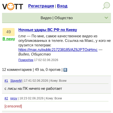
Регистрация
Вход
|
Видео | Общество
Ночные удары ВС РФ по Киеву
49
t.me
— По мне, самое качественное видео из
В пену
опубликованных в телеге. Ссылка на Макс, у кого не
грузится телеграм:
https://max.ru/public217238185/AZ6JPTOqHmc
—
Видео, Общество
ПоморНик
17:02 02.06.2026
12 комментариев | 49 за, 0 против
|
#1
SlayerM
| 17:41 02.06.2026 | Кому: Всем
с лисы на ПК ничего не работает
#2
igrov
| 18:23 02.06.2026 | Кому: Всем
[censored]