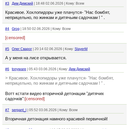
#3
Дим Димский
| 18:48 02.06.2026 | Кому: Всем
Красивое. Хохлопидоры уже плачутся- "Нас бомбят,
неприцельно, по жинкам и дитячьим садочкам ! " .
#4
Grog
| 18:50 02.06.2026 | Кому: Всем
[censored]
#5
Олег Сварог
| 20:14 02.06.2026 | Кому:
SlayerM
А у меня на лисе открывается.
#6
tonyware
| 05:43 03.06.2026 | Кому:
Дим Димский
> Красивое. Хохлопидоры уже плачутся- "Нас бомбят,
неприцельно, по жинкам и дитячьим садочкам ! " .
Вотт кстати видео вторичной детонации "дитячих
садочкiв":
[censored]
#7
sergant_l
| 05:52 03.06.2026 | Кому: Всем
Вторичная детонация намного красивей первичной!