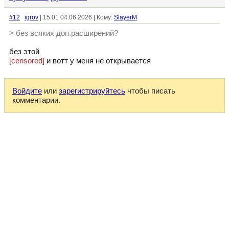
#12
igrov
| 15:01 04.06.2026 | Кому:
SlayerM
> без всяких доп.расширений?
без этой
[censored]
и вотт у меня не открывается
Войдите
или
зарегистрируйтесь
чтобы писать
комментарии.