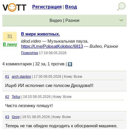
Регистрация
Вход
|
Видео | Разное
В мире животных.
31
idiod.video
— Музыкальная пауза.
В пену
https://t.me/PolosatKoloboc/6813
—
Видео, Разное
ПоморНик
17:19 08.05.2026
4 комментария | 32 за, 1 против
|
#1
arch stanton
| 17:30 08.05.2026 | Кому: Всем
Ищоб ИИ исполнил сие голосом Дроздова!!!
#2
Tellur
| 18:10 08.05.2026 | Кому: Всем
Чисто лезгинку пляшут!
#3
Grog
| 18:51 08.05.2026 | Кому: Всем
Теперь не так обидно подходить к обосранной машинке.