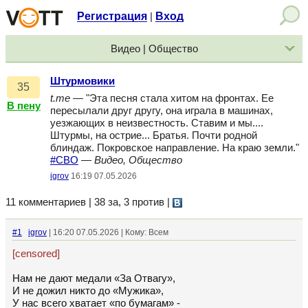
Регистрация
Вход
|
Видео | Общество
Штурмовики
35
t.me
— "Эта песня стала хитом на фронтах. Ее
В пену
пересылали друг другу, она играла в машинах,
уезжающих в неизвестность. Ставим и мы....
Штурмы, на острие... Братья. Почти родной
блиндаж. Покровское направление. На краю земли."
#СВО
—
Видео, Общество
igrov
16:19 07.05.2026
11 комментариев | 38 за, 3 против
|
#1
igrov
| 16:20 07.05.2026 | Кому: Всем
[censored]
Нам не дают медали «За Отвагу»,
И не дожил никто до «Мужика»,
У нас всего хватает «по бумагам» -