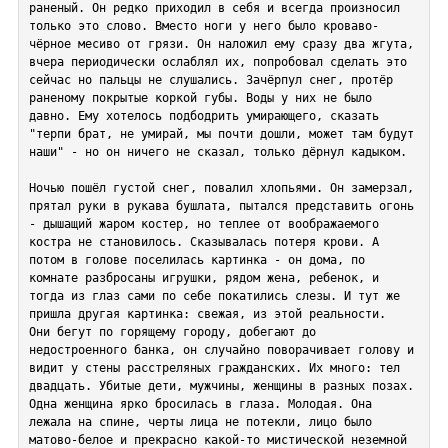
раненый. Он редко приходил в себя и всегда произносил 
только это слово. Вместо ноги у него было кроваво- 
чёрное месиво от грязи. Он наложил ему сразу два жгута, 
вчера периодически ослаблял их, попробовал сделать это 
сейчас но пальцы не слушались. Зачёрпул снег, протёр 
раненому покрытые коркой губы. Воды у них не было 
давно. Ему хотелось подбодрить умирающего, сказать 
"терпи брат, не умирай, мы почти дошли, может там будут 
наши" - но он ничего не сказал, только дёрнул кадыком.

Ночью пошёл густой снег, повалил хлопьями. Он замерзал, 
прятал руки в рукава бушлата, пытался представить огонь 
- дышащий жаром костер, но теплее от воображаемого 
костра не становилось. Сказывалась потеря крови. А 
потом в голове поселилась картинка - он дома, по 
комнате разбросаны игрушки, рядом жена, ребенок, и 
тогда из глаз сами по себе покатились слезы. И тут же 
пришла другая картинка: свежая, из этой реальности.  
Они бегут по горящему городу, добегают до 
недостроенного банка, он случайно поворачивает голову и 
видит у стены расстреляных гражданских. Их много: тел 
двадцать. Убитые дети, мужчины, женщины в разных позах. 
Одна женщина ярко бросилась в глаза. Молодая. Она 
лежала на спине, черты лица не потекли, лицо было 
матово-белое и прекрасно какой-то мистической неземной 