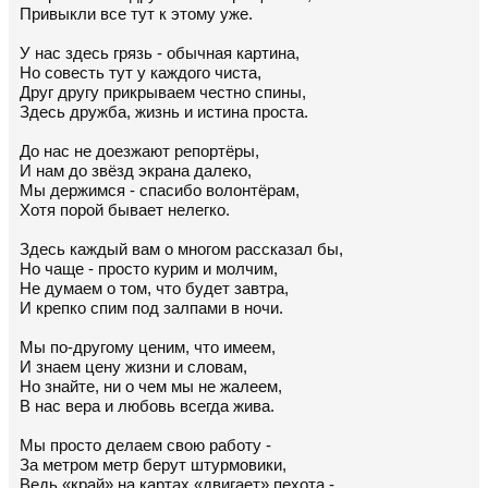
Привыкли все тут к этому уже.
У нас здесь грязь - обычная картина,
Но совесть тут у каждого чиста,
Друг другу прикрываем честно спины,
Здесь дружба, жизнь и истина проста.
До нас не доезжают репортёры,
И нам до звёзд экрана далеко,
Мы держимся - спасибо волонтёрам,
Хотя порой бывает нелегко.
Здесь каждый вам о многом рассказал бы,
Но чаще - просто курим и молчим,
Не думаем о том, что будет завтра,
И крепко спим под залпами в ночи.
Мы по-другому ценим, что имеем,
И знаем цену жизни и словам,
Но знайте, ни о чем мы не жалеем,
В нас вера и любовь всегда жива.
Мы просто делаем свою работу -
За метром метр берут штурмовики,
Ведь «край» на картах «двигает» пехота -