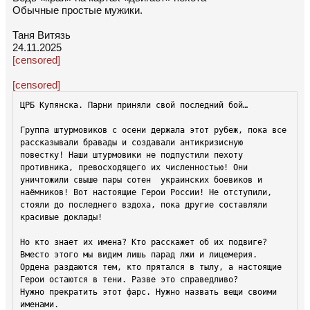
Обычные простые мужики.
Таня Витязь
24.11.2025
[censored]
[censored]
​​​​​​ЦРБ Купянска. Парни приняли свой последний бой… 

Группа штурмовиков с осени держала этот рубеж, пока все 
рассказывали бравады и создавали антикризисную 
повестку! Наши штурмовики не подпустили пехоту 
противника, превосходящего их численностью! Они 
уничтожили свыше пары сотен  украинских боевиков и 
наёмников! Вот настоящие Герои России! Не отступили, 
стояли до последнего вздоха, пока другие составляли 
красивые доклады!

Но кто знает их имена? Кто расскажет об их подвиге? 
Вместо этого мы видим лишь парад лжи и лицемерия. 
Ордена раздаются тем, кто прятался в тылу, а настоящие 
Герои остаются в тени. Разве это справедливо?

Нужно прекратить этот фарс. Нужно назвать вещи своими 
именами.
