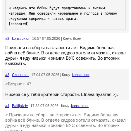
Я надеюсь что бойцы будут представлены к высшим 
наградам. Они совершили нереальное и полгода в полном 
[censored]
#2
konstruktor
| 16:57 07.05.2026 | Кому: Всем
Призвали на сборы на старости лет. Видимо большая
война всё ближе. В отделе кадров хотели отмазать, сказал
дуры - я иду навыки и знания ВУС освежить. Во вторник
выезжать.
#3
Славянин
| 17:04 07.05.2026 | Кому:
konstruktor
>Возраст: 47
Нихера се у тебя критерий старости. Шпана пузатая :-).
#4
Baltijalv.lv
| 17:38 07.05.2026 | Кому:
konstruktor
> Призвали на сборы на старости лет. Видимо большая
война всё ближе. В отделе кадров хотели отмазать, сказал
дуры - я иду навыки и знания ВУС освежить. Во вторник
выезжать.