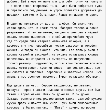
добьют. Ещё вчера он наметили для себя точку на полпути 
- в поле стоял сгоревший танк, надо было добраться туда 
и спрятаться под днищем. А утром попытатся добраться до 
посадки, там могли быть наши. Рацию он давно потерял.

В один из привалов он достал телефон. Он знал, что 
связи здесь нет, и кроме того, батарея телефона давно 
разряженна. И тем не менее, он долго смотрел в чёрный 
экран, словно надеялся, что сейчас произойдёт чудо - 
где то среди плат свернёт маленькая искорка, а в 
космосе спутник повернётся нужным ракурсом и телефон 
оживёт. И тогда он скажет, что жив. Его пальцы были в 
крови: свежей и засохшей, на экране оставались жирные 
отпечатки, он старался их вытереть, но получались 
только разводы. Подумалось, что в этом телефоне вся его 
жизнь. Фотографии, кусочки видео, где родные лица, где 
он смеётся и счастлив, переписка и заветные номера. Вся 
жизнь в постороннем предмете. Экран оставался мёртвым.

Еще десять шагов... Сердце заходилось, не хватало 
воздуха, перед глазами плавали огненные круги, бок был 
тяжёл и горел огнем. Лишь бы донести. И он донёс. 
Затащил раненого под ржавое днище танка, разгреб руками 
сухую траву и наметенный снег. Руки были обмороженные: 
красные, в белых пятнах. - "Пить" - хрипло попросил 