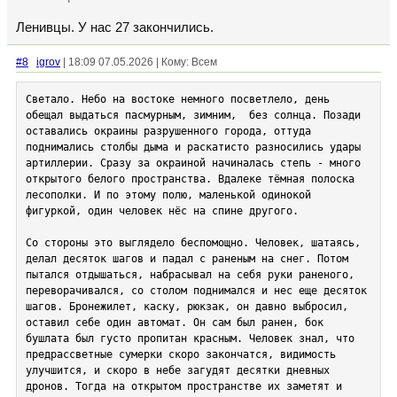
Ленивцы. У нас 27 закончились.
#8
igrov
| 18:09 07.05.2026 | Кому: Всем
​​​​​​Светало. Небо на востоке немного посветлело, день 
обещал выдаться пасмурным, зимним,  без солнца. Позади 
оставались окраины разрушенного города, оттуда  
поднимались столбы дыма и раскатисто разносились удары 
артиллерии. Сразу за окраиной начиналась степь - много 
открытого белого пространства. Вдалеке тёмная полоска 
лесополки. И по этому полю, маленькой одинокой 
фигуркой, один человек нёс на спине другого.

Со стороны это выглядело беспомощно. Человек, шатаясь, 
делал десяток шагов и падал с раненым на снег. Потом 
пытался отдышаться, набрасывал на себя руки раненого, 
переворачивался, со столом поднимался и нес еще десяток 
шагов. Бронежилет, каску, рюкзак, он давно выбросил, 
оставил себе один автомат. Он сам был ранен, бок 
бушлата был густо пропитан красным. Человек знал, что 
предрассветные сумерки скоро закончатся, видимость 
улучшится, и скоро в небе загудят десятки дневных 
дронов. Тогда на открытом пространстве их заметят и 