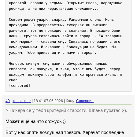
красотой, словно у ведьмы. Открытые глаза, нарощенные 
ресницы, а на них нерастаявшие снежинки...

Совсем рядом ударил снаряд. Рандомный огонь. Ночь 
проходила. В предрасветных сумерках он вытащил 
раненого, тот не приходил в сознание. В посадке были 
наши - группа готовилась зайти в город. - "А товарищь 
твой мервый" - сказали ему. Связались по рации с его 
командованием. И сказали - "эвакуации не будет. Мы 
уходим. Тебе приказ идти с нами в город". 

Человек кивнул, ему дали в обмороженные пальцы 
сигарету, он покурил, и зная, что с ним будет, перед 
выходом, выкинул свой телефон, в котором вся жизнь, в 
[censored]
#9
konstruktor
| 18:41 07.05.2026 | Кому:
Славянин
> Нихера се у тебя критерий старости. Шпана пузатая :-).
Может ещё на что сгожусь ;)
----
Вот у нас опять воздушная тревога. Херачат последние