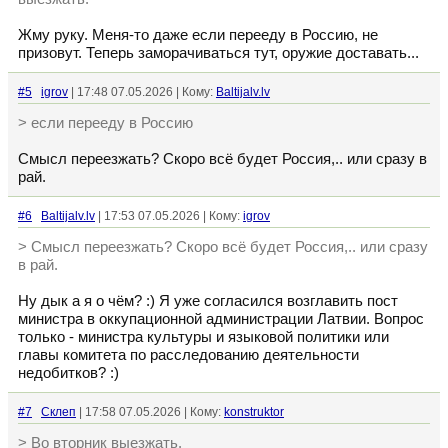
Жму руку. Меня-то даже если перееду в Россию, не
призовут. Теперь заморачиваться тут, оружие доставать...
#5
igrov
| 17:48 07.05.2026 | Кому:
Baltijalv.lv
> если перееду в Россию
Смысл переезжать? Скоро всё будет Россия,.. или сразу в
рай.
#6
Baltijalv.lv
| 17:53 07.05.2026 | Кому:
igrov
> Смысл переезжать? Скоро всё будет Россия,.. или сразу
в рай.
Ну дык а я о чём? :) Я уже согласился возглавить пост
министра в оккупационной администрации Латвии. Вопрос
только - министра культуры и языковой политики или
главы комитета по расследованию деятельности
недобитков? :)
#7
Склеп
| 17:58 07.05.2026 | Кому:
konstruktor
> Во вторник выезжать.