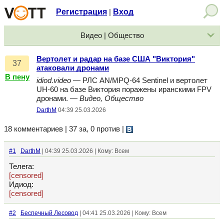
Регистрация
Вход
|
Видео | Общество
Вертолет и радар на базе США "Виктория"
37
атаковали дронами
В пену
idiod.video
— РЛС AN/MPQ-64 Sentinel и вертолет
UH-60 на базе Виктория поражены иранскими FPV
дронами. —
Видео, Общество
DarthM
04:39 25.03.2026
18 комментариев | 37 за, 0 против
|
#1
DarthM
| 04:39 25.03.2026 | Кому: Всем
Телега:
[censored]
Идиод:
[censored]
#2
Беспечный Лесовод
| 04:41 25.03.2026 | Кому: Всем