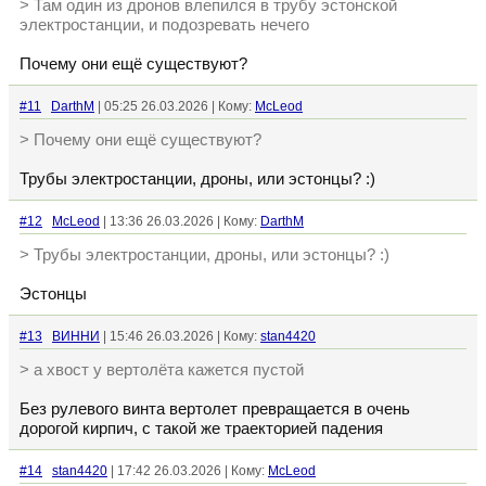
> Там один из дронов влепился в трубу эстонской
электростанции, и подозревать нечего
Почему они ещё существуют?
#11
DarthM
| 05:25 26.03.2026 | Кому:
McLeod
> Почему они ещё существуют?
Трубы электростанции, дроны, или эстонцы? :)
#12
McLeod
| 13:36 26.03.2026 | Кому:
DarthM
> Трубы электростанции, дроны, или эстонцы? :)
Эстонцы
#13
ВИННИ
| 15:46 26.03.2026 | Кому:
stan4420
> а хвост у вертолёта кажется пустой
Без рулевого винта вертолет превращается в очень
дорогой кирпич, с такой же траекторией падения
#14
stan4420
| 17:42 26.03.2026 | Кому:
McLeod