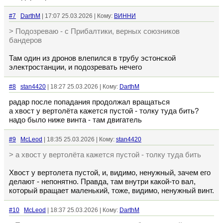
#7
DarthM
| 17:07 25.03.2026 | Кому:
ВИННИ
> Подозреваю - с Прибалтики, верных союзников
бандеров
Там один из дронов влепился в трубу эстонской
электростанции, и подозревать нечего
#8
stan4420
| 18:27 25.03.2026 | Кому:
DarthM
радар после попадания продолжал вращаться
а хвост у вертолёта кажется пустой - толку туда бить?
надо было ниже винта - там двигатель
#9
McLeod
| 18:35 25.03.2026 | Кому:
stan4420
> а хвост у вертолёта кажется пустой - толку туда бить
Хвост у вертолета пустой, и, видимо, ненужный, зачем его
делают - непонятно. Правда, там внутри какой-то вал,
который вращает маленький, тоже, видимо, ненужный винт.
#10
McLeod
| 18:37 25.03.2026 | Кому:
DarthM