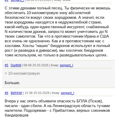
#4
sergant_l
| 08:06 25.03.2026 | Кому: Всем
С этими дронами полный песец. Ты физически не можешь
обеспечить 10-километровую зону абсолютной
безопасности вокруг своих аэродромов. А значит, если
твои аэродромы находятся в недружелюбной стране,
какой-нибудь один-единственный инсургент, снабженный
N количеством дронов, запросто может уничтожить до N
твоих самолетов. Так что в противостоянии Ирана и США
все очень не однозначно. Как и в противостоянии нас с
хохлами. Хохлы "наших" биодронов используют в полный
рост (и разведка и диверсии), мы хохлячих биодронов
тоже используем, но только в разведывательных целях.
#5
DarthM
| 08:48 25.03.2026 | Кому:
sergant_l
> 10-километровую
Больше.
#6
ВИННИ
| 15:38 25.03.2026 | Кому:
sergant_l
Вчера у нас опять объявили опасность БПЛА (Псков),
писали - один сбили. А на Ленинградскую область тучами
налетели. Подозреваю - с Прибалтики, верных союзников
бандеровцев