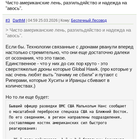
Чисто американские лень, разгильдяйство и надежда на
"авось".
#3
DarthM
| 04:59 25.03.2026 | Кому:
Беспечный Лесовод
> Чисто американские лень, разгильдяйство и надежда на
"авось".
Если бы. Технологии связанные с дронами рванули вперед
настолько стремительно, что они еще достаточно далеки
от осознания, что это такое.
Единственное - что у них до сих пор круто - это
сверхтяжелые дроны которые Global Hawk. (про которые у
нас очень любят выть "пачиму не сбили" и путают с
Риперами, которые Хуситы и Иранцы сбивают в
количествах.)
Но то ли еще будет:
Бывший офицер разведки ВМС США Малькольм Нанс сообщает 
о масштабной переброске спецназа США на Ближний Восток. 
По его сведениям, в регион направлены подразделения, 
составляющие костяк американских сил быстрого 
реагирования:
