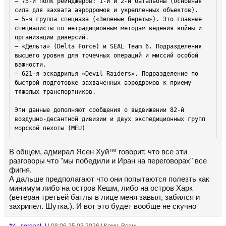
— 75-й полк рейнджеров: 1-й и 2-й батальоны (основная 
сила для захвата аэродромов и укрепленных объектов).

— 5-я группа спецназа («Зеленые береты»). Это главные 
специалисты по нетрадиционным методам ведения войны и 
организации диверсий.

— «Дельта» (Delta Force) и SEAL Team 6. Подразделения 
высшего уровня для точечных операций и миссий особой 
важности.

— 621-я эскадрилья «Devil Raiders». Подразделение по 
быстрой подготовке захваченных аэродромов к приему 
тяжелых транспортников.

Эти данные дополняют сообщения о выдвижении 82-й 
воздушно-десантной дивизии и двух экспедиционных групп 
морской пехоты (MEU)
В общем, адмирал Ясен Хуй™ говорит, что все эти
разговоры что "мы победили и Иран на переговорах" все
фигня.
А дальше предполагают что они попытаются полезть как
минимум либо на остров Кешм, либо на остров Харк
(ветеран третьей батлы в лице меня завыл, забился и
захрипел. Шутка.). И вот это будет вообще не скучно