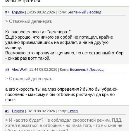
меньше тратится.
#7
Бурдюк
| 14:35 08.02.2026 | Кому:
Беспечный Лесовод
> Отважный дегенерат.
Ключевое слово тут "дегенерат".
Ещё хорошо, что никого за собой не потащил, крайне
удачно приземлившись на асфальт, а не на другую
машину.
Возможно, это прозвучит цинично, но естественный отбор
- онкак раз вотт такой.
#8
Alex Wolf
| 15:44 08.02.2026 | Кому:
Беспечный Лесовод
> Отважный дегенерат.
а его скорость ты на глаз определил? было бы убрано-
посолено - максимум бы отбойник рихтанул да крыло
свое.
#9
Enigma
| 16:19 08.02.2026 | Кому:
Склеп
> И как это будет? Не соблюдал скоростной режим, ПДД,
хотел врезаться в отбойник - но из-за того, что вы снег не
убрали этого сделать не смог?