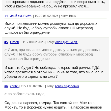
по сторонам оглядываться придётся, но и вверх смотреть,
чтобы какой ебанько на бошку не приземлился...
#4
Злой дух Ямбуя
| 10:20 08.02.2026 | Кому: Всем
Имхо, при желании можно доколупаться до дорожных
служб. Не будь сбоку сугробы отважный мерсовод
шлифовал бы ограждение.
#5
Склеп
| 11:17 08.02.2026 | Кому:
Злой дух Ямбуя
> Имхо, при желании можно доколупаться до дорожных
служб. Не будь сбоку сугробы отважный мерсовод
шлифовал бы ограждение.
И как это будет? Не соблюдал скоростной режим, ПДД,
хотел врезаться в отбойник - но из-за того, что вы снег не
убрали этого сделать не смог?
#6
cp866
| 11:21 08.02.2026 | Кому:
вован сидорович
> по работе ехать надо,
Садись на паровоз, камрад. Так спокойнее. Мне то в
Москву, то в Воронеж нужно ездить. На паровозе нервов