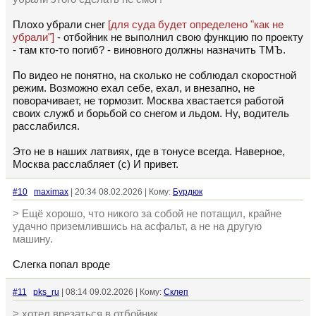
Плохо убрали снег
[для суда будет определено "как не
убрали"]
- отбойник не выполнил свою функцию по проекту
- там кто-то погиб? - виновного должны назначить ТМЪ.
По видео не понятно, на сколько не соблюдал скоростной
режим. Возможно ехал себе, ехал, и внезапно, не
поворачивает, не тормозит. Москва хвастается работой
своих служб и борьбой со снегом и льдом. Ну, водитель
расслабился.
Это не в наших латвиях, где в тонусе всегда. Наверное,
Москва расслабляет (с) И привет.
#10
maximax
| 20:34 08.02.2026 | Кому:
Бурдюк
> Ещё хорошо, что никого за собой не потащил, крайне
удачно приземлившись на асфальт, а не на другую
машину.
Слегка попал вроде
#11
pks_ru
| 08:14 09.02.2026 | Кому:
Склеп
> хотел врезаться в отбойник