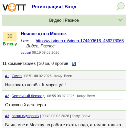
Регистрация
Вход
|
Видео | Разное
Ночное дтп в Москве.
30
t.me
—
https://vkvideo.ru/video-174403616_456278066
В пену
—
Видео, Разное
серый
08:19 08.02.2026
11 комментариев | 30 за, 0 против
|
#1
Склеп
| 08:51 08.02.2026 | Кому: Всем
Низковато пошёл. К морозцу!!!
#2
Беспечный Лесовод
| 08:55 08.02.2026 | Кому: Всем
Отважный дегенерат.
#3
вован сидорович
| 09:49 08.02.2026 | Кому: Всем
Блин, мне в Москву по работе ехать надо, а там не только