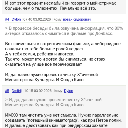
И вот этот процент неслабый он говорит о мейнстримах
больше, чем о телехентах. Печально всё это.
#4
Dyton
| 07:40 03.02.2026 | Кому:
вован сидорович
> В процессе беседы была озвучена информация, что 80%
актеров отказалось сниматься в фильме про Донбасс.
Вот снимешься в патриотическом фильме, а либероидное
начальство тебе больше ролей не даст.
А у тебя семья, ребёнок и ипотека.
Так что, может кто и хотел бы сниматься, но страх
оказаться на улице всё перечёркивает.
И, да, давно нужно провести чистку
Х*ячечной
Министерства Культуры. И Фонда Кино.
#5
Dmitrij
| 10:15 03.02.2026 | Кому:
Dyton
> И, да, давно нужно провести чистку Х*ячечной
Министерства Культуры. И Фонда Кино.
ИМХО там чистить уже нет смысла. Нужно параллельно
создавать "потешный кинематограф", как при Петре полки.
И дальше действовать как при рейдерском захвате: