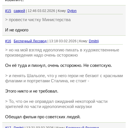
#15
саврей
| 12:46 03.02.2026 | Кому:
Dyton
> провести чистку Министерства
И не одного
#16
Беспечный Лесовод
| 13:18 03.02.2026 | Кому:
Dmitrij
> но на мой взгляд идеологию пихать в художественнные
произведения надо очень осторожно
Он её туда и пихнул, очень осторожно. Не советскую.
> и пенять Шальопе, что у него герои не бегают с красными
флагами и портретами Сталина, не стоит -
Этого никто и не требовал.
> То, что он не оправдал ожиданий некоторой части
зрителей по части идеологической нагрузки
Обещал фильм про советских людей.