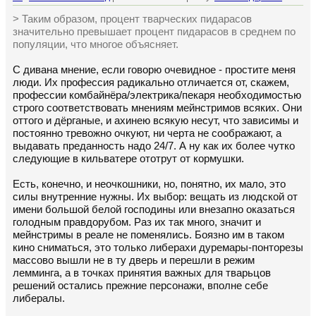
> Таким образом, процент тварческих пидарасов
значительно превышает процент пидарасов в среднем по
популяции, что многое объясняет.
С дивана мнение, если говорю очевидное - простите меня
люди. Их профессия радикально отличается от, скажем,
профессии комбайнёра/электрика/пекаря необходимостью
строго соответствовать мнениям мейнстримов всяких. Они
оттого и дёрганые, и ахинею всякую несут, что зависимы и
постоянно тревожно очкуют, ни черта не соображают, а
выдавать преданность надо 24/7. А ну как их более чутко
следующие в кильватере ототрут от кормушки.
Есть, конечно, и неочкошники, но, понятно, их мало, это
силы внутренние нужны. Их выбор: вещать из людской от
имени большой белой господины или внезапно оказаться
голодным правдорубом. Раз их так много, значит и
мейнстримы в реале не поменялись. Боязно им в таком
кино сниматься, это только либерахи дуремары-понторезы
массово вышли не в ту дверь и перешли в режим
лемминга, а в точках принятия важных для тварьцов
решений остались прежние персонажи, вполне себе
либералы.