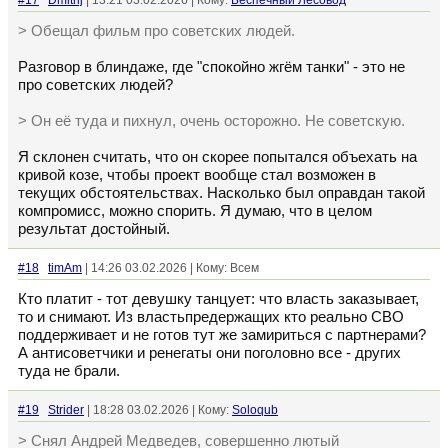
#17
Dmitrij
| 13:21 03.02.2026 | Кому:
Беспечный Лесовод
> Обещал фильм про советских людей.
Разговор в блиндаже, где "спокойно жгём танки" - это не
про советских людей?
> Он её туда и пихнул, очень осторожно. Не советскую.
Я склонен считать, что он скорее попытался объехать на
кривой козе, чтобы проект вообще стал возможен в
текущих обстоятельствах. Насколько был оправдан такой
компромисс, можно спорить. Я думаю, что в целом
результат достойный.
#18
timAm
| 14:26 03.02.2026 | Кому: Всем
Кто платит - тот девушку танцует: что власть заказывает,
то и снимают. Из властьпредержащих кто реально СВО
поддерживает и не готов тут же замириться с партнерами?
А антисоветчики и ренегаты они поголовно все - других
туда не брали.
#19
Strider
| 18:28 03.02.2026 | Кому:
Soloqub
> Снял Андрей Медведев, совершенно лютый