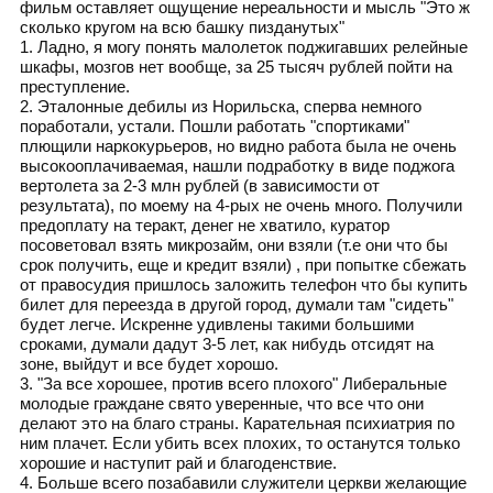
фильм оставляет ощущение нереальности и мысль "Это ж
сколько кругом на всю башку пизданутых"
1. Ладно, я могу понять малолеток поджигавших релейные
шкафы, мозгов нет вообще, за 25 тысяч рублей пойти на
преступление.
2. Эталонные дебилы из Норильска, сперва немного
поработали, устали. Пошли работать "спортиками"
плющили наркокурьеров, но видно работа была не очень
высокооплачиваемая, нашли подработку в виде поджога
вертолета за 2-3 млн рублей (в зависимости от
результата), по моему на 4-рых не очень много. Получили
предоплату на теракт, денег не хватило, куратор
посоветовал взять микрозайм, они взяли (т.е они что бы
срок получить, еще и кредит взяли) , при попытке сбежать
от правосудия пришлось заложить телефон что бы купить
билет для переезда в другой город, думали там "сидеть"
будет легче. Искренне удивлены такими большими
сроками, думали дадут 3-5 лет, как нибудь отсидят на
зоне, выйдут и все будет хорошо.
3. "За все хорошее, против всего плохого" Либеральные
молодые граждане свято уверенные, что все что они
делают это на благо страны. Карательная психиатрия по
ним плачет. Если убить всех плохих, то останутся только
хорошие и наступит рай и благоденствие.
4. Больше всего позабавили служители церкви желающие