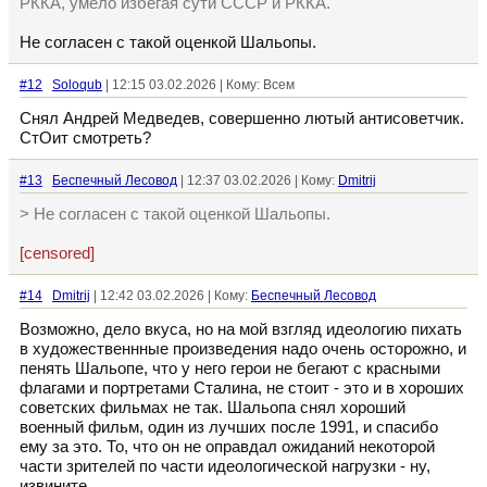
РККА, умело избегая сути СССР и РККА.
Не согласен с такой оценкой Шальопы.
#12
Soloqub
| 12:15 03.02.2026 | Кому: Всем
Снял Андрей Медведев, совершенно лютый антисоветчик.
СтОит смотреть?
#13
Беспечный Лесовод
| 12:37 03.02.2026 | Кому:
Dmitrij
> Не согласен с такой оценкой Шальопы.
[censored]
#14
Dmitrij
| 12:42 03.02.2026 | Кому:
Беспечный Лесовод
Возможно, дело вкуса, но на мой взгляд идеологию пихать
в художественнные произведения надо очень осторожно, и
пенять Шальопе, что у него герои не бегают с красными
флагами и портретами Сталина, не стоит - это и в хороших
советских фильмах не так. Шальопа снял хороший
военный фильм, один из лучших после 1991, и спасибо
ему за это. То, что он не оправдал ожиданий некоторой
части зрителей по части идеологической нагрузки - ну,
извините.