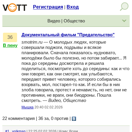
Регистрация
Вход
|
Видео | Общество
Документальный фильм "Предательство"
36
smotrim.ru
— О молодых людях, которые
В пену
совершали поджоги, подрывы и всякое
планировали. Сначала показалось нудновато,
молодёжи было бы полезно, но потом забирает... Я
пока до середины досмотрела и решила
поделиться, посмотрите хоть до середины: как и что
они говорят, как они смотрят, как улыбаются,
передают привет человеку, которого собирались
взорвать, мол, постарел-то как. И если бы в них
злоба говорила, протест и ненависть, но нет, они не
противники, не враги, они биодроны. Пошла
смотреть. —
Видео, Общество
Мышка
20:40 02.02.2026
22 комментария | 36 за, 0 против
|
#1
volkman
| 22:25 02.02.2026 | Кому: Всем