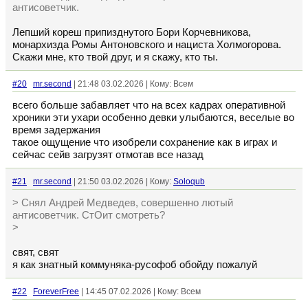
антисоветчик.
Лепший кореш припизднутого Бори Корчевникова,
монархизда Ромы Антоновского и нациста Холмогорова.
Скажи мне, кто твой друг, и я скажу, кто ты.
#20
mr.second
| 21:48 03.02.2026 | Кому: Всем
всего больше забавляет что на всех кадрах оперативной
хроники эти ухари особенно девки улыбаются, веселые во
время задержания
такое ощущение что изобрели сохранение как в играх и
сейчас сейв загрузят отмотав все назад
#21
mr.second
| 21:50 03.02.2026 | Кому:
Soloqub
> Снял Андрей Медведев, совершенно лютый
антисоветчик. СтОит смотреть?
>
свят, свят
я как знатный коммуняка-русофоб обойду пожалуй
#22
ForeverFree
| 14:45 07.02.2026 | Кому: Всем