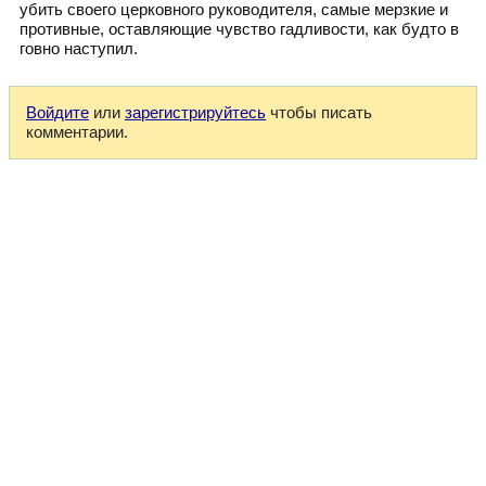
убить своего церковного руководителя, самые мерзкие и
противные, оставляющие чувство гадливости, как будто в
говно наступил.
Войдите
или
зарегистрируйтесь
чтобы писать
комментарии.