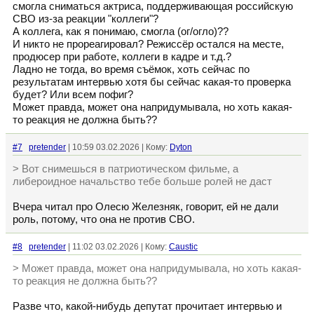
смогла сниматься актриса, поддерживающая российскую
СВО из-за реакции "коллеги"?
А коллега, как я понимаю, смогла (ог/огло)??
И никто не прореагировал? Режиссёр остался на месте,
продюсер при работе, коллеги в кадре и т.д.?
Ладно не тогда, во время съёмок, хоть сейчас по
результатам интервью хотя бы сейчас какая-то проверка
будет? Или всем пофиг?
Может правда, может она напридумывала, но хоть какая-
то реакция не должна быть??
#7
pretender
| 10:59 03.02.2026 | Кому:
Dyton
> Вот снимешься в патриотическом фильме, а
либероидное начальство тебе больше ролей не даст
Вчера читал про Олесю Железняк, говорит, ей не дали
роль, потому, что она не против СВО.
#8
pretender
| 11:02 03.02.2026 | Кому:
Caustic
> Может правда, может она напридумывала, но хоть какая-
то реакция не должна быть??
Разве что, какой-нибудь депутат прочитает интервью и