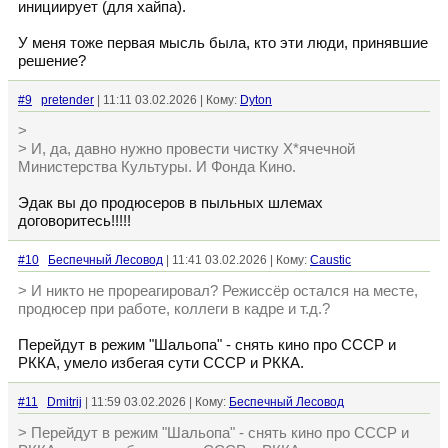
инициирует (для хайпа).
У меня тоже первая мысль была, кто эти люди, принявшие
решение?
#9
pretender
| 11:11 03.02.2026 | Кому:
Dyton
>
> И, да, давно нужно провести чистку Х*ячечной
Министерства Культуры. И Фонда Кино.
Эдак вы до продюсеров в пыльных шлемах
договоритесь!!!!!
#10
Беспечный Лесовод
| 11:41 03.02.2026 | Кому:
Caustic
> И никто не прореагировал? Режиссёр остался на месте,
продюсер при работе, коллеги в кадре и т.д.?
Перейдут в режим "Шальопа" - снять кино про СССР и
РККА, умело избегая сути СССР и РККА.
#11
Dmitrij
| 11:59 03.02.2026 | Кому:
Беспечный Лесовод
> Перейдут в режим "Шальопа" - снять кино про СССР и