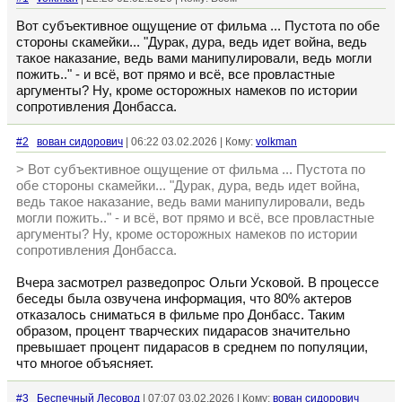
Вот субъективное ощущение от фильма ... Пустота по обе
стороны скамейки... "Дурак, дура, ведь идет война, ведь
такое наказание, ведь вами манипулировали, ведь могли
пожить.." - и всё, вот прямо и всё, все провластные
аргументы? Ну, кроме осторожных намеков по истории
сопротивления Донбасса.
#2
вован сидорович
| 06:22 03.02.2026 | Кому:
volkman
> Вот субъективное ощущение от фильма ... Пустота по
обе стороны скамейки... "Дурак, дура, ведь идет война,
ведь такое наказание, ведь вами манипулировали, ведь
могли пожить.." - и всё, вот прямо и всё, все провластные
аргументы? Ну, кроме осторожных намеков по истории
сопротивления Донбасса.
Вчера засмотрел разведопрос Ольги Усковой. В процессе
беседы была озвучена информация, что 80% актеров
отказалось сниматься в фильме про Донбасс. Таким
образом, процент тварческих пидарасов значительно
превышает процент пидарасов в среднем по популяции,
что многое объясняет.
#3
Беспечный Лесовод
| 07:07 03.02.2026 | Кому:
вован сидорович