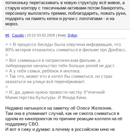
потихоньку перетаскивать в новую структуру всё живое, а
старую контору с токсичными активами потом банкротить,
персоналу выплатить премии, поблагодарить, пожать руки,
подарить на память кепки и ручки с логотипами - и на
мороз.
#6
Caustic
| 10:22 03.02.2026 | Кому:
Dyton
> > В процессе беседы была озвучена информация, что
80% актеров отказалось сниматься в фильме про Донбасс.
>
> Вот снимешься в патриотическом фильме, а
либероидное начальство тебе больше ролей не даст.
> А у тебя семья, ребёнок и ипотека.
> Так что, может кто и хотел бы сниматься, но страх
оказаться на улице всё перечёркивает.
>
> И, да, давно нужно провести чистку Х*ячечной
Министерства Культуры. И Фонда Кино.
Недавно натыкался на заметку об Олесе Железняк.
Там она в упоминает случай, как не смогла сниматься в
одном из кинопроектов по причине реакции коллеги на её
поддержку СВО.
И вот я сижу и думаю: а почему в российском кино не