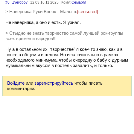
#6
Zveroboy
| 12:03 16.11.2025 | Кому:
Семаргл
> Наверняка Руки Вверх - Малыш:
[censored]
Не наверняка, а оно и есть. Я узнал.
> Стыдно не знать творчество самой лучшей рок-группы
всех времён и народов!!!
Ну а в остальном их "творчестве" я кое-что знаю, как и в
попсе в общем и в целом. Но исключительно в рамках
необходимого минимума, чтобы очередную бабу с дурным
музыкальным вкусом в постель завалить, и только.
Войдите
или
зарегистрируйтесь
чтобы писать
комментарии.