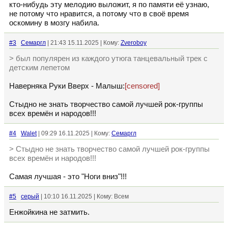
кто-нибудь эту мелодию выложит, я по памяти её узнаю,
не потому что нравится, а потому что в своё время
оскомину в мозгу набила.
#3
Семаргл
| 21:43 15.11.2025 | Кому:
Zveroboy
> был популярен из каждого утюга танцевальный трек с
детским лепетом
Наверняка Руки Вверх - Малыш:
[censored]
Стыдно не знать творчество самой лучшей рок-группы
всех времён и народов!!!
#4
Walet
| 09:29 16.11.2025 | Кому:
Семаргл
> Стыдно не знать творчество самой лучшей рок-группы
всех времён и народов!!!
Самая лучшая - это "Ноги вниз"!!!
#5
серый
| 10:10 16.11.2025 | Кому: Всем
Енжойкина не затмить.