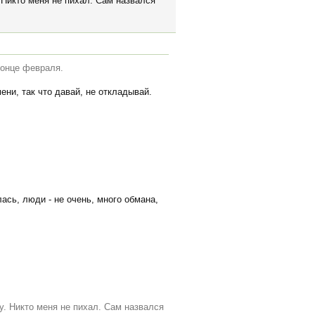
 Никто меня не пихал. Сам назвался
конце февраля.
ени, так что давай, не откладывай.
лась, люди - не очень, много обмана,
у. Никто меня не пихал. Сам назвался