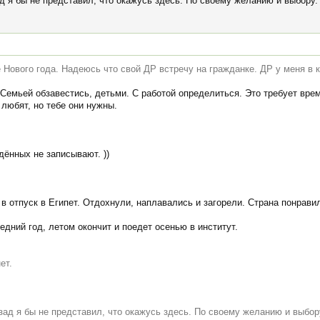
д я бы не представил, что окажусь здесь. По своему желанию и выбору.
 Нового года. Надеюсь что свой ДР встречу на гражданке. ДР у меня в 
Семьей обзавестись, детьми. С работой определиться. Это требует врем
любят, но тебе они нужны.
дённых не записывают. ))
 в отпуск в Египет. Отдохнули, наплавались и загорели. Страна понрави
дний год, летом окончит и поедет осенью в институт.
ет.
зад я бы не представил, что окажусь здесь. По своему желанию и выбор