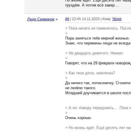
Но жизнь идёт. Ещё десять лет наза
груздём. А потом всё завер....
Леди Скиминок
»
#6
| 22:45 14.11.2025 | Кому:
Stopir
> Пока ничего не поменялось. После
>
Пора заняться тебе мирной жизнью. 
Знаю, что перемены люди не всегда 
> Не двадцать девятого. Неееет.
>
Говорят, что на 29 февраля новорож
> Как твои дела, землячка?
>
Да ничего так, потихонечку. Сгоняли
не люблю такого.
Младший доучивается в школе после
> А по- поводу передумать.... Пока н
>
Очень хорошо.
> Но жизнь идёт. Ещё десять лет на