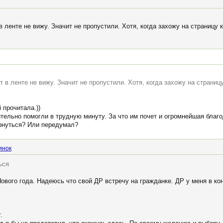
 ленте не вижу. Значит не пропустили. Хотя, когда захожу на страницу к
 в ленте не вижу. Значит не пропустили. Хотя, когда захожу на страницу
 прочитала.))
тельно помогли в трудную минуту. За что им почет и огромнейшая благо
ернуться? Или передумал?
инок
ься
ового года. Надеюсь что свой ДР встречу на гражданке. ДР у меня в ко
.