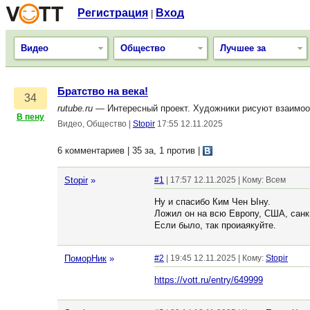
Регистрация
Вход
|
Видео
Общество
Лучшее за
Братство на века!
34
rutube.ru
— Интересный проект. Художники рисуют взаимоо
В пену
Видео, Общество
|
Stopir
17:55 12.11.2025
6 комментариев | 35 за, 1 против
|
Stopir
»
#1
| 17:57 12.11.2025 | Кому: Всем
Ну и спасибо Ким Чен Ыну.
Ложил он на всю Европу, США, санкц
Если было, так проиаякуйте.
ПоморНик
»
#2
| 19:45 12.11.2025 | Кому:
Stopir
https://vott.ru/entry/649999