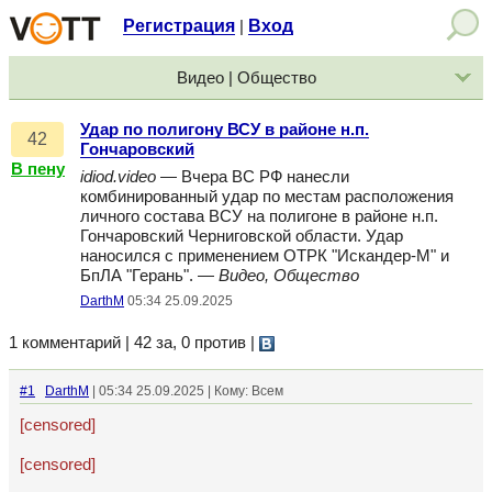
Регистрация
Вход
|
Видео | Общество
Удар по полигону ВСУ в районе н.п.
42
Гончаровский
В пену
idiod.video
— Вчера ВС РФ нанесли
комбинированный удар по местам расположения
личного состава ВСУ на полигоне в районе н.п.
Гончаровский Черниговской области. Удар
наносился с применением ОТРК "Искандер-М" и
БпЛА "Герань". —
Видео, Общество
DarthM
05:34 25.09.2025
1 комментарий | 42 за, 0 против
|
#1
DarthM
| 05:34 25.09.2025 | Кому: Всем
[censored]
[censored]