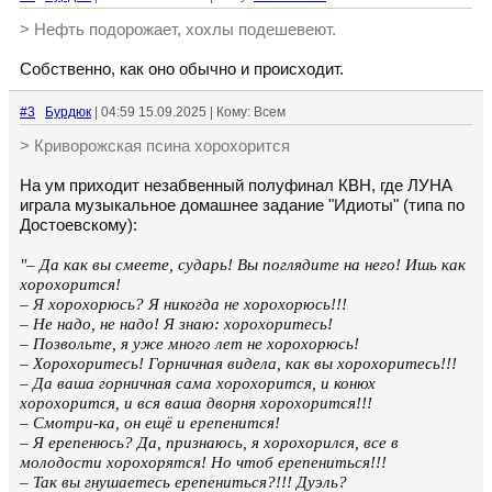
> Нефть подорожает, хохлы подешевеют.
Собственно, как оно обычно и происходит.
#3
Бурдюк
| 04:59 15.09.2025 | Кому: Всем
> Криворожская псина хорохорится
На ум приходит незабвенный полуфинал КВН, где ЛУНА
играла музыкальное домашнее задание "Идиоты" (типа по
Достоевскому):
"– Да как вы смеете, сударь! Вы поглядите на него! Ишь как
хорохорится!
– Я хорохорюсь? Я никогда не хорохорюсь!!!
– Не надо, не надо! Я знаю: хорохоритесь!
– Позвольте, я уже много лет не хорохорюсь!
– Хорохоритесь! Горничная видела, как вы хорохоритесь!!!
– Да ваша горничная сама хорохорится, и конюх
хорохорится, и вся ваша дворня хорохорится!!!
– Смотри-ка, он ещё и ерепенится!
– Я ерепенюсь? Да, признаюсь, я хорохорился, все в
молодости хорохорятся! Но чтоб ерепениться!!!
– Так вы гнушаетесь ерепениться?!!! Дуэль?