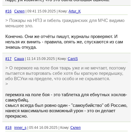
#16
Склеп
| 09:41 15.09.2025 | Кому:
Artur_K
> Пожары на НПЗ и гибель гражданских для МЧС видимо
меньшее зло.
Конечно. Они же отчёты пишут, журналы проверяют. И
нельзя их винить - правила, опять же, спускаются из сам
знаешь откуда.
#17
Cаша
| 11:14 15.09.2025 | Кому:
CaniS
> О перемоге на поле боя тварь уже и не мечтает, поэтому
пытается выторговать себе хотя бы краткую передышку,
ибо ВСУки на пределе, что особо и не скрывается.
>
перемога на поле боя - это таблетка для ебнутных хохлов-
самоубийц.
смысл всегда был ровно один - "самоубийство" об Россию,
нанеся максимально возможный урон - это он делает
прекрасно.
#18
inner_s
| 05:44 16.09.2025 | Кому:
Склеп