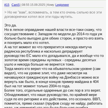
#15
CaniS
| 08:55 15.09.2025 | Кому:
Legioneer
> Но не "вам", вспоминать, а тем кто очень сильно все эти
договорнячки хотел все эти годы мутить.
Это да.
Но в легкое оправдание нашей власти все-таки скажу, что
сосуществование с Западом по модели до 2014-го года уж
больно было выгодно для обеих сторон, и просто его взять
и похерить мало кто хотел.
А на тот момент во что превратится некогда квитуча
радянска республика и насколько деградирует
руководство ЕС мало кто догадывался, да и вообще что то
золотое время середины нулевых - середины десятых
ушло и никогда больше не вернется тоже.
Тогда много кто верил что на обывательском уровне (сам
видел), что на уровне элит, что даже несмотря на
начавшуюся гражданскую войну на Донбассе можно все
вернуть как было, в конце концов пример майдана в 404
был на тот момент только 2004-го года.
Более того, отдельные одаренные до сих пор в это верят.
Обнадеживает, что наше руководство, по крайней мере
судя по его риторике и его действиям, это осознало. ВВП,
помнится, прямо сказал (пруфов сходу не найду, работать
надо, уж извините) что это была большая ошибка.