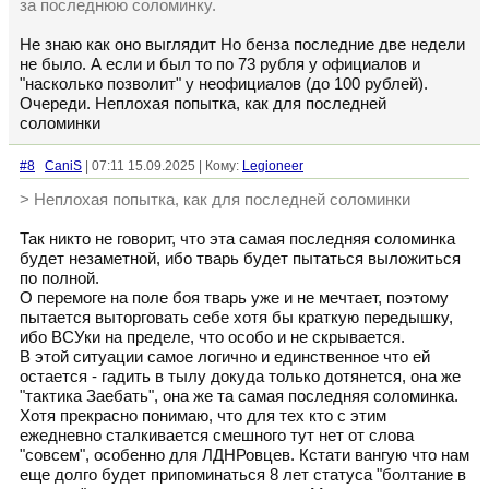
за последнюю соломинку.
Не знаю как оно выглядит Но бенза последние две недели
не было. А если и был то по 73 рубля у официалов и
"насколько позволит" у неофициалов (до 100 рублей).
Очереди. Неплохая попытка, как для последней
соломинки
#8
CaniS
| 07:11 15.09.2025 | Кому:
Legioneer
> Неплохая попытка, как для последней соломинки
Так никто не говорит, что эта самая последняя соломинка
будет незаметной, ибо тварь будет пытаться выложиться
по полной.
О перемоге на поле боя тварь уже и не мечтает, поэтому
пытается выторговать себе хотя бы краткую передышку,
ибо ВСУки на пределе, что особо и не скрывается.
В этой ситуации самое логично и единственное что ей
остается - гадить в тылу докуда только дотянется, она же
"тактика Заебать", она же та самая последняя соломинка.
Хотя прекрасно понимаю, что для тех кто с этим
ежедневно сталкивается смешного тут нет от слова
"совсем", особенно для ЛДНРовцев. Кстати вангую что нам
еще долго будет припоминаться 8 лет статуса "болтание в