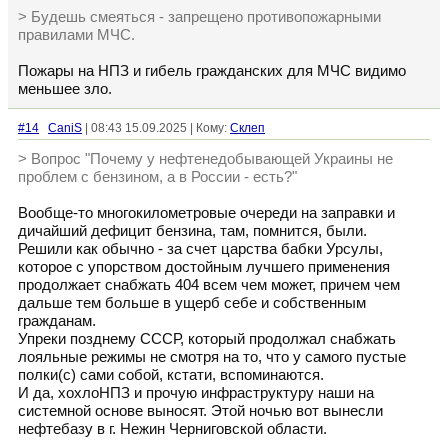
> Будешь смеяться - запрещено противопожарными
правилами МЧС.
Пожары на НПЗ и гибель гражданских для МЧС видимо
меньшее зло.
#14
CaniS
| 08:43 15.09.2025 | Кому:
Склеп
> Вопрос "Почему у нефтенедобывающей Украины не
проблем с бензином, а в России - есть?"
Вообще-то многокилометровые очереди на заправки и
дичайший дефицит бензина, там, помнится, были.
Решили как обычно - за счет царства бабки Урсулы,
которое с упорством достойным лучшего применения
продолжает снабжать 404 всем чем может, причем чем
дальше тем больше в ущерб себе и собственным
гражданам.
Упреки позднему СССР, который продолжал снабжать
лояльные режимы не смотря на то, что у самого пустые
полки(с) сами собой, кстати, вспоминаются.
И да, хохлоНПЗ и прочую инфраструктуру наши на
системной основе выносят. Этой ночью вот вынесли
нефтебазу в г. Нежин Черниговской области.