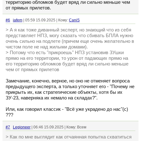
территорию обломков будет вряд ли сильно меньше чем
от прямых прилетов.
#6
iafem
| 05:59 15.09.2025 | Кому:
CaniS
> А я как тоже диванный эксперт, но знающий что из себя
представляет НПЗ, могу сказать что сбивать БПЛА нужно
очень сильно на подлете (причем еще очень желательно в
чистом поле не над жилыми домами).
> Потому что есть "прикроешь" НПЗ установив ЗУшки
прямо на его территории, то урон от падающих прямо на
его территорию обломков будет вряд ли сильно меньше
чем от прямых прилетов
Замечание, конечно, верное, но оно не отменяет вопроса
предыдущего эксперта, а только уточняет его - "Почему не
прикрыть их, как стратегические объекты, хотя бы их
ЗУ-23, наверняка их немало на складах?".
Или, как говорил классик - "Всё уже украдено до нас"(с)
???
#7
Legioneer
| 06:46 15.09.2025 | Кому: Всем
> Как по мне выглядит как отчаянная попытка схватиться