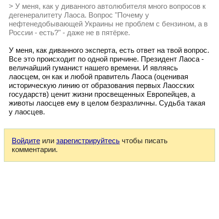
> У меня, как у диванного автолюбителя много вопросов к
дегенералитету Лаоса. Вопрос "Почему у
нефтенедобывающей Украины не проблем с бензином, а в
России - есть?" - даже не в пятёрке.
У меня, как диванного эксперта, есть ответ на твой вопрос.
Все это происходит по одной причине. Президент Лаоса -
величайший гуманист нашего времени. И являясь
лаосцем, он как и любой правитель Лаоса (оценивая
историческую линию от образования первых Лаосских
государств) ценит жизни просвещенных Европейцев, а
животы лаосцев ему в целом безразличны. Судьба такая
у лаосцев.
Войдите
или
зарегистрируйтесь
чтобы писать
комментарии.