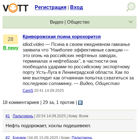
Регистрация
Вход
|
Видео | Общество
Криворожская псина хорохорится
28
idiod.video
— Псина в своем ежедневном гавканье
В пену
заявила что "Наиболее эффективные санкции —
это огонь на российских нефтяных заводах,
терминалах и нефтебазах", в частности она
пообещала ударами по российскому экспортному
порту Усть-Луга в Ленинградской области. Как по
мне выглядит как отчаянная попытка схватиться за
последнюю соломинку. —
Видео, Общество
CaniS
20:41 14.09.2025
18 комментариев | 29 за, 1 против
|
#1
Пальтоконь
| 20:54 14.09.2025 | Кому: Всем
Нефть подорожает, хохлы подешевеют.
#2
Бурдюк
| 04:45 15.09.2025 | Кому:
Пальтоконь