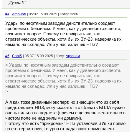
– Дуэль!!!"
#4
Агроном
| 05:02 15.09.2025 | Кому: Всем
Удары по нефтяным заводам действительно создают
проблемы с бензином. У меня, как у диванного эксперта,
возникает вопрос. Почему не прикрыть их, как
стратегические объекты, хотя бы их ЗУ-23, наверняка их
немало на складах. Или у нас излишек НПЗ?
#5
CaniS
| 05:37 15.09.2025 | Кому:
Агроном
> Удары по нефтяным заводам действительно создают
проблемы с бензином. У меня, как у диванного эксперта,
возникает вопрос. Почему не прикрыть их, как
стратегические объекты, хотя бы их ЗУ-23, наверняка их
немало на складах. Или у нас излишек НПЗ?
>
А я как тоже диванный эксперт, но знающий что из себя
представляет НПЗ, могу сказать что сбивать БПЛА нужно
очень сильно на подлете (причем еще очень желательно в
чистом поле не над жилыми домами).
Потому что есть "прикроешь" НПЗ установив ЗУшки прямо
на его территории, то урон от падающих прямо на его