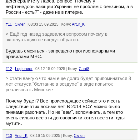
дегенералитету Лаоса. Вопрос "Почему у
нефтенедобывающей Украины не проблем с бензином, а в
России - есть?" - даже не в пятёрке.
#11
Склеп
| 08:03 15.09.2025 | Кому:
Artur_K
> Ещё год назад задавался вопросом почему в
эксплуатацию не введут обратно.
Будешь смеяться - запрещено противопожарными
правилами МЧС.
#12
Legioneer
| 08:12 15.09.2025 | Кому:
CaniS
> стати вангую что нам еще долго будет припоминаться 8
лет статуса "болтание в воздухе" в виде попыток
реализовать Минские
Почему будет? Все происходящее сейчас это и есть
следствие этих восьми лет. В 2014 ВСУ можно было
пинками разогнать. Но не "вам", вспоминать, а тем кто
очень сильно все эти договорнячки хотел все эти годы
мутить.
#13
Artur_K
| 08:16 15.09.2025 | Кому:
Склеп