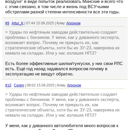
воздухе" в виде попыток реализовать Минские и всего что
с этим связано, в том числе и жизнь под ВСУчьими
обстрелами разной степени интенсивности все эти годы.
#9
Artur_K
| 07:44 15.09.2025 | Кому:
Агроном
> Удары по нефтяным заводам действительно создают
проблемы с бензином. У меня, как у диванного эксперта,
возникает вопрос. Почему не прикрыть их, как
стратегические объекты, хотя бы их ЗУ-23, наверняка их
немало на складах. Или у нас излишек НПЗ?
Есть более эффективные шилки/тунгуски, у них свои РЛС
есть. Ещё год назад задавался вопросом почему в
эксплуатацию не введут обратно.
#10
Склеп
| 08:02 15.09.2025 | Кому:
Агроном
> Удары по нефтяным заводам действительно создают
проблемы с бензином. У меня, как у диванного эксперта,
возникает вопрос. Почему не прикрыть их, как
стратегические объекты, хотя бы их ЗУ-23, наверняка их
немало на складах. Или у нас излишек НПЗ?
У меня, как у диванного автолюбителя много вопросов к