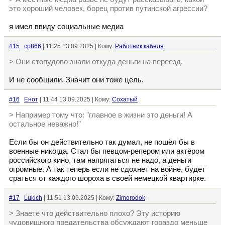
это хороший человек, борец против путинской агрессии?
я имел ввиду социальные медиа
#15
cp866
| 11:25 13.09.2025 | Кому:
Работник кабеля
> Они стопудово знали откуда деньги на переезд.
И не сообщили. Значит они тоже цель.
#16
Енот
| 11:44 13.09.2025 | Кому:
Сохатый
> Например тому что: "главное в жизни это деньги! А
остальное неважно!"
Если бы он действительно так думал, не пошёл бы в
военные никогда. Стал бы певцом-репером или актёром
российского кино, там напрягаться не надо, а деньги
огромные. А так теперь если не сдохнет на войне, будет
сраться от каждого шороха в своей немецкой квартирке.
#17
Lukich
| 11:51 13.09.2025 | Кому:
Zimorodok
> Знаете что действительно плохо? Эту историю
чудовищного предательства обсуждают гораздо меньше