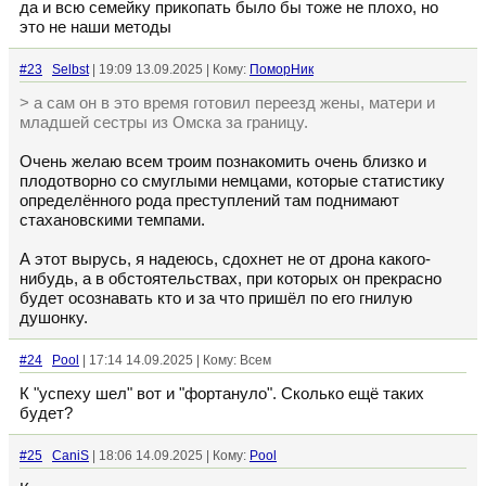
да и всю семейку прикопать было бы тоже не плохо, но
это не наши методы
#23
Selbst
| 19:09 13.09.2025 | Кому:
ПоморНик
> а сам он в это время готовил переезд жены, матери и
младшей сестры из Омска за границу.
Очень желаю всем троим познакомить очень близко и
плодотворно со смуглыми немцами, которые статистику
определённого рода преступлений там поднимают
стахановскими темпами.
А этот вырусь, я надеюсь, сдохнет не от дрона какого-
нибудь, а в обстоятельствах, при которых он прекрасно
будет осознавать кто и за что пришёл по его гнилую
душонку.
#24
Pool
| 17:14 14.09.2025 | Кому: Всем
К "успеху шел" вот и "фортануло". Сколько ещё таких
будет?
#25
CaniS
| 18:06 14.09.2025 | Кому:
Pool