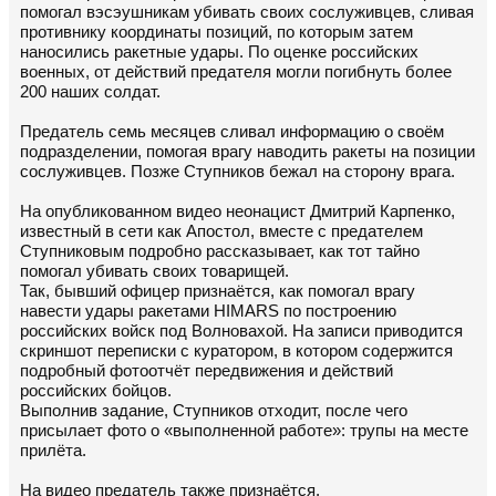
помогал вэсэушникам убивать своих сослуживцев, сливая
противнику координаты позиций, по которым затем
наносились ракетные удары. По оценке российских
военных, от действий предателя могли погибнуть более
200 наших солдат.
Предатель семь месяцев сливал информацию о своём
подразделении, помогая врагу наводить ракеты на позиции
сослуживцев. Позже Ступников бежал на сторону врага.
На опубликованном видео неонацист Дмитрий Карпенко,
известный в сети как Апостол, вместе с предателем
Ступниковым подробно рассказывает, как тот тайно
помогал убивать своих товарищей.
Так, бывший офицер признаётся, как помогал врагу
навести удары ракетами HIMARS по построению
российских войск под Волновахой. На записи приводится
скриншот переписки с куратором, в котором содержится
подробный фотоотчёт передвижения и действий
российских бойцов.
Выполнив задание, Ступников отходит, после чего
присылает фото о «выполненной работе»: трупы на месте
прилёта.
На видео предатель также признаётся,