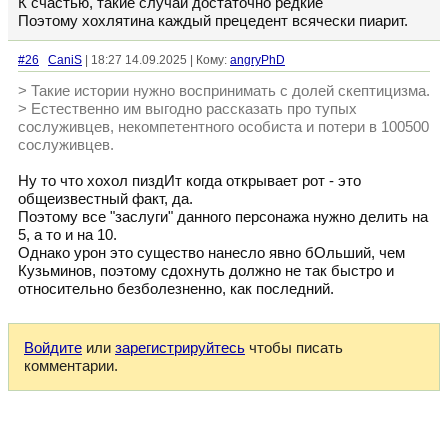
К счастью, такие случаи достаточно редкие
Поэтому хохлятина каждый прецедент всячески пиарит.
#26
CaniS
| 18:27 14.09.2025 | Кому:
angryPhD
> Такие истории нужно воспринимать с долей скептицизма.
> Естественно им выгодно рассказать про тупых
сослуживцев, некомпетентного особиста и потери в 100500
сослуживцев.
Ну то что хохол пиздИт когда открывает рот - это
общеизвестный факт, да.
Поэтому все "заслуги" данного персонажа нужно делить на
5, а то и на 10.
Однако урон это существо нанесло явно бОльший, чем
Кузьминов, поэтому сдохнуть должно не так быстро и
относительно безболезненно, как последний.
Войдите
или
зарегистрируйтесь
чтобы писать
комментарии.