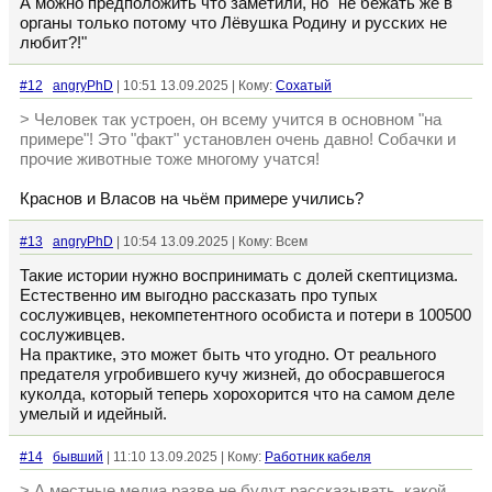
А можно предположить что заметили, но "не бежать же в
органы только потому что Лёвушка Родину и русских не
любит?!"
#12
angryPhD
| 10:51 13.09.2025 | Кому:
Сохатый
> Человек так устроен, он всему учится в основном "на
примере"! Это "факт" установлен очень давно! Собачки и
прочие животные тоже многому учатся!
Краснов и Власов на чьём примере учились?
#13
angryPhD
| 10:54 13.09.2025 | Кому: Всем
Такие истории нужно воспринимать с долей скептицизма.
Естественно им выгодно рассказать про тупых
сослуживцев, некомпетентного особиста и потери в 100500
сослуживцев.
На практике, это может быть что угодно. От реального
предателя угробившего кучу жизней, до обосравшегося
куколда, который теперь хорохорится что на самом деле
умелый и идейный.
#14
бывший
| 11:10 13.09.2025 | Кому:
Работник кабеля
> А местные медиа разве не будут рассказывать, какой