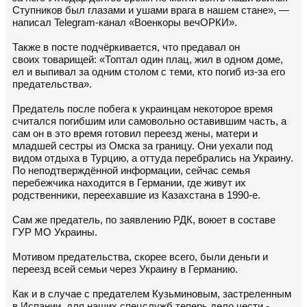
Ступников был глазами и ушами врага в нашем стане», —
написал Telegram-канал «Военкоры вечОРКИ».
Также в посте подчёркивается, что предавал он
своих товарищей: «Топтал один плац, жил в одном доме,
ел и выпивал за одним столом с теми, кто погиб из-за его
предательства».
Предатель после побега к украинцам некоторое время
считался погибшим или самовольно оставившим часть, а
сам он в это время готовил переезд жены, матери и
младшей сестры из Омска за границу. Они уехали под
видом отдыха в Турцию, а оттуда перебрались на Украину.
По неподтверждённой информации, сейчас семья
перебежчика находится в Германии, где живут их
родственники, переехавшие из Казахстана в 1990-е.
Сам же предатель, по заявлению РДК, воюет в составе
ГУР МО Украины.
Мотивом предательства, скорее всего, были деньги и
переезд всей семьи через Украину в Германию.
Как и в случае с предателем Кузьминовым, застреленным
в Испании, для наших спецслужб теперь дело чести -