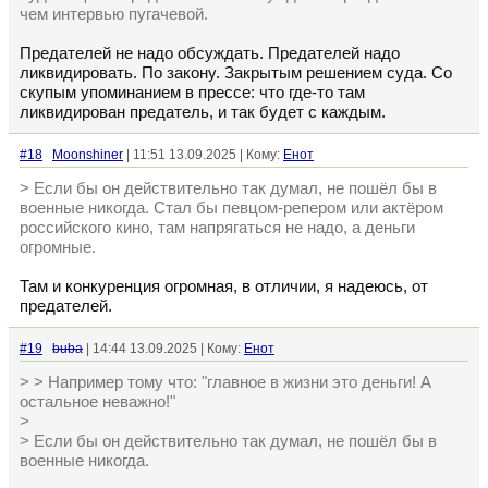
чем интервью пугачевой.
Предателей не надо обсуждать. Предателей надо
ликвидировать. По закону. Закрытым решением суда. Со
скупым упоминанием в прессе: что где-то там
ликвидирован предатель, и так будет с каждым.
#18
Moonshiner
| 11:51 13.09.2025 | Кому:
Енот
> Если бы он действительно так думал, не пошёл бы в
военные никогда. Стал бы певцом-репером или актёром
российского кино, там напрягаться не надо, а деньги
огромные.
Там и конкуренция огромная, в отличии, я надеюсь, от
предателей.
#19
buba
| 14:44 13.09.2025 | Кому:
Енот
> > Например тому что: "главное в жизни это деньги! А
остальное неважно!"
>
> Если бы он действительно так думал, не пошёл бы в
военные никогда.