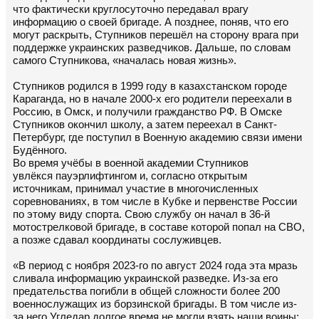
что фактически круглосуточно передавал врагу
информацию о своей бригаде. А позднее, поняв, что его
могут раскрыть, Ступников перешёл на сторону врага при
поддержке украинских разведчиков. Дальше, по словам
самого Ступникова, «началась новая жизнь».
Ступников родился в 1999 году в казахстанском городе
Караганда, но в начале 2000-х его родители переехали в
Россию, в Омск, и получили гражданство РФ. В Омске
Ступников окончил школу, а затем переехал в Санкт-
Петербург, где поступил в Военную академию связи имени
Будённого.
Во время учёбы в военной академии Ступников
увлёкся пауэрлифтингом и, согласно открытым
источникам, принимал участие в многочисленных
соревнованиях, в том числе в Кубке и первенстве России
по этому виду спорта. Свою службу он начал в 36-й
мотострелковой бригаде, в составе которой попал на СВО,
а позже сдавал координаты сослуживцев.
«В период с ноября 2023-го по август 2024 года эта мразь
сливала информацию украинской разведке. Из-за его
предательства погибли в общей сложности более 200
военнослужащих из борзинской бригады. В том числе из-
за него Угледар долгое время не могли взять наши воины: