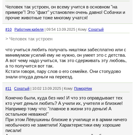
Человек так устроен, он всему учится в основном "на
примере"! Это "факт" установлен очень давно! Собачки и
прочие животные тоже многому учатся!
#10
Работник кабеля
| 09:54 13.09.2025 | Кому:
Сохатый
> Человек так устроен
что учиться любить получать ништяки забесплатно или с
минимумом усилий ему не нужно, он умеет это с детства.
А вот чему надо учиться, так это сдерживать эту любовь,
а то получится вот так.
Кстати говоря, пару слов о его семейке. Они стопудово
знали откуда деньги на переезд.
#11
Сохатый
| 10:02 13.09.2025 | Кому:
ПоморНик
Конечно были, куда без них! И что это оправдывает тех
кто учит деньги любить? А учили их, учителя и близкие!
Например тому что: "главное в жизни это деньги! А
остальное неважно!"
При этом Лёвушкины близкие в училище и в армии ничего
необычного не заметили! Характеристики ему хорошие
писали!