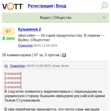
Регистрация
Вход
|
Видео | Общество
Кузьминов 2
67
idiod.video
— История предательства. В первом —
В пену
Видео, Общество
ПоморНик
09:05 13.09.2025
26 комментариев | 67 за, 0 против
|
#1
ПоморНик
| 09:05 13.09.2025 | Кому: Всем
[censored]
[censored]
[censored]
[censored]
В соцсетях появилось видеоинтервью с перешедшим на
украинскую сторону бывшим офицером российской армии
Львом Ступниковым.
В нём перебежчик признаётся, что почти семь месяцев