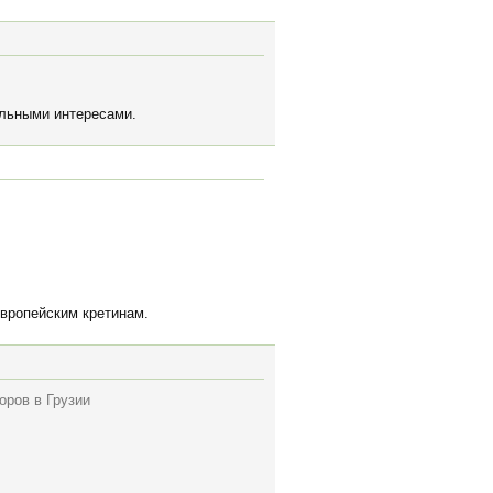
альными интересами.
европейским кретинам.
оров в Грузии