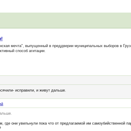
р!
ская мечта", выпущенный в преддверии муниципальных выборов в Грузии
ктивный способ агитации.
осячили- исправили, и живут дальше.
ий
дальше.
ом, где они увильнули пока что от предлагаемой им самоубийственной п
?