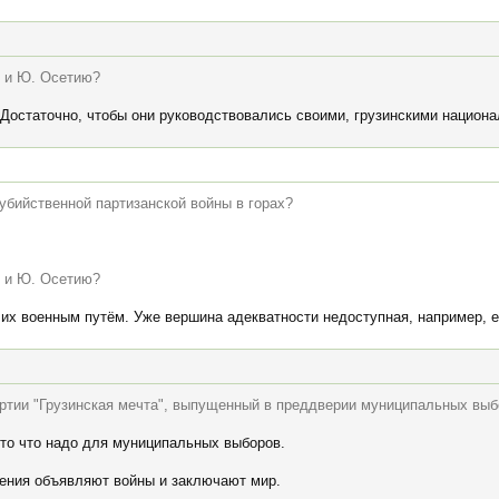
ю и Ю. Осетию?
. Достаточно, чтобы они руководствовались своими, грузинскими национ
убийственной партизанской войны в горах?
ю и Ю. Осетию?
 их военным путём. Уже вершина адекватности недоступная, например, 
тии "Грузинская мечта", выпущенный в преддверии муниципальных выб
 то что надо для муниципальных выборов.
ения объявляют войны и заключают мир.