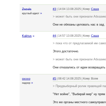
Zozula
#3
| 14:04 13.08.2025 | Кому:
Cаша
»
круглый идиот
> может быть они признали Абхази
Они не обязаны целовать нас в зад
Kaktus
»
#4
| 14:57 13.08.2025 | Кому:
Cаша
> пока что от предлагаемой им само
Этого достаточно.
> может быть они признали Абхази
Они отказались от идеи возвращать
oxxxo
#5
| 08:42 14.08.2025 | Кому: Всем
»
надзор
> Предвыборный ролик правящей пар
"Нет войне", "Выбирай мир" ну прям
Это же органы местного самоуправл