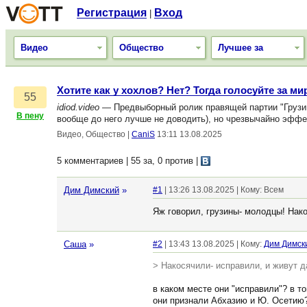
Регистрация
Вход
|
Видео
Общество
Лучшее за
Хотите как у хохлов? Нет? Тогда голосуйте за ми
55
idiod.video
— Предвыборный ролик правящей партии "Грузин
В пену
вообще до него лучше не доводить), но чрезвычайно эффе
Видео, Общество
|
CaniS
13:11 13.08.2025
5 комментариев | 55 за, 0 против
|
Дим Димский
»
#1
| 13:26 13.08.2025 | Кому: Всем
Яж говорил, грузины- молодцы! Нак
Cаша
»
#2
| 13:43 13.08.2025 | Кому:
Дим Димск
> Накосячили- исправили, и живут 
в каком месте они "исправили"? в т
они признали Абхазию и Ю. Осетию