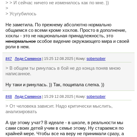
> > И сейчас ничего не изменилось как по мне. ))
>
> Усугубилось
Не заметила. По прежнему абсолютно нормально
общаемся со всеми кроме хохлов. Просто в дополнение,
хохлы - это не национальная принадлежность, это
ненормальное
особое видение окружающего мира и своей
роли в нем.
#47
Леди Скиминок
| 15:25 12.08.2025 | Кому:
sobersober
> В общем ты ринулась в бой не до конца поняв мною
написанное.
Ну таки и ринулась. )) Так, пощипала слегка. ))
#48
Леди Скиминок
| 15:29 12.08.2025 | Кому:
sobersober
> От человека зависит. Надо критически мыслить,
анализировать
А где этому учат? В идеале - в школе, в реальности мы
сами своих детей учим в семье этому. Ну стараемся по
крайней мере. Чтобы все на веру не принимали сразу, а