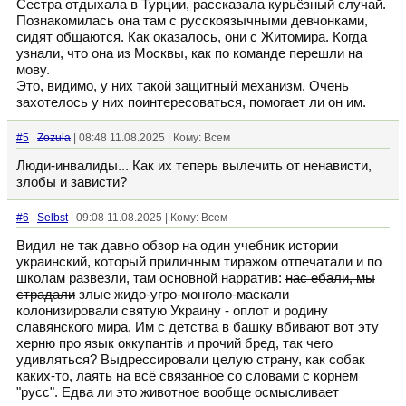
Сестра отдыхала в Турции, рассказала курьёзный случай.
Познакомилась она там с русскоязычными девчонками,
сидят общаются. Как оказалось, они с Житомира. Когда
узнали, что она из Москвы, как по команде перешли на
мову.
Это, видимо, у них такой защитный механизм. Очень
захотелось у них поинтересоваться, помогает ли он им.
#5
Zozula
| 08:48 11.08.2025 | Кому: Всем
Люди-инвалиды... Как их теперь вылечить от ненависти,
злобы и зависти?
#6
Selbst
| 09:08 11.08.2025 | Кому: Всем
Видил не так давно обзор на один учебник истории
украинский, который приличным тиражом отпечатали и по
школам развезли, там основной нарратив:
нас ебали, мы
страдали
злые жидо-угро-монголо-маскали
колонизировали святую Украину - оплот и родину
славянского мира. Им с детства в башку вбивают вот эту
херню про язык оккупантiв и прочий бред, так чего
удивляться? Выдрессировали целую страну, как собак
каких-то, лаять на всё связанное со словами с корнем
"русс". Едва ли это животное вообще осмысливает