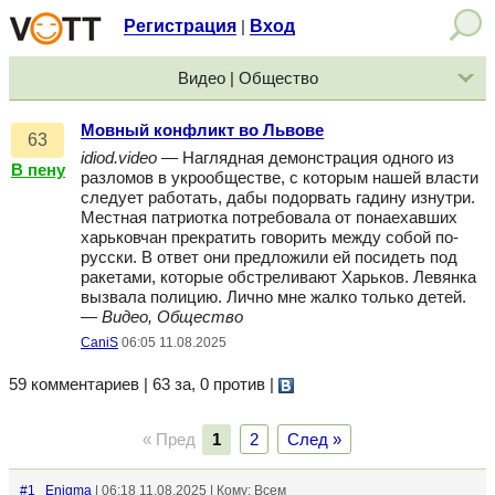
Регистрация
Вход
|
Видео | Общество
Мовный конфликт во Львове
63
idiod.video
— Наглядная демонстрация одного из
В пену
разломов в укрообществе, с которым нашей власти
следует работать, дабы подорвать гадину изнутри.
Местная патриотка потребовала от понаехавших
харьковчан прекратить говорить между собой по-
русски. В ответ они предложили ей посидеть под
ракетами, которые обстреливают Харьков. Левянка
вызвала полицию. Лично мне жалко только детей.
—
Видео, Общество
CaniS
06:05 11.08.2025
59 комментариев | 63 за, 0 против
|
« Пред
1
2
След »
#1
Enigma
| 06:18 11.08.2025 | Кому: Всем