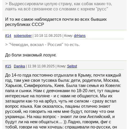
> Выдрессировали целую страну, как собак каких-то,
лаять на всё связанное со словами с корнем "русс"
И то же самое наблюдается почти во всех бывших
республиках СССР
#14
sobersober
| 10:18 11.08.2025 | Кому:
drHans
> "Чемодан, вокзал - Россия" то есть.
До боли знакомый лозунг.
#15
Danika
| 11:38 11.08.2025 | Кому:
Selbst
До 14-го года постоянно отдыхали в Крыму, почти каждый
год, там уже своя тусовка была: дети, родители, Москва,
Харьков, Симферополь, Киев. Была там семья из Ковеля:
папа и сынки. Нам с девчонками по 18-20 лет, тут пацаны
интересные на поляне - и с нами не общаются. Мы их
затащили как-то на арбуз, чуть не силком - сразу встал
вопрос языка. Как оказалось, пацаны отлично знают
русский, но говорить на нем мне будут, потому что они
украинцы. На наш вопрос - знают ли они Английский, и
будут ли на нем общаться… )) Ладно, говорим, фиг с
тобой, говори на чем хочешь: спрашивали по-русски, он