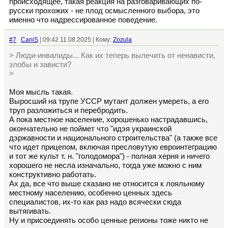
происходящее, такая реакция на разговаривающих по-
русски прохожих - не плод осмысленного выбора, это
именно что надрессированное поведение.
#7
CaniS
| 09:42 11.08.2025 | Кому:
Zozula
> Люди-инвалиды... Как их теперь вылечить от ненависти,
злобы и зависти?
>
Моя мысль такая.
Выросший на трупе УССР мутант должен умереть, а его
труп разложиться и перебродить.
А пока местное население, хорошенько настрадавшись,
окончательно не поймет что "идэя украинской
дэржавности и национального строительства" (а также все
что идет прицепом, включая пресловутую евроинтеграцию
и тот же культ т. н. "голодомора") - полная херня и ничего
хорошего не несла изначально, тогда уже можно с ним
конструктивно работать.
Ах да, все что выше сказано не относится к лояльному
местному населению, особенно ценных здесь
специалистов, их-то как раз надо всячески сюда
вытягивать.
Ну и присоединять особо ценные регионы тоже никто не