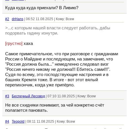
Куда куда куда приехали? В Ливию?
#2
drHans
| 06:52 11.08.2025 | Кому: Всем
>...с которым нашей власти следует работать, дабы
подорвать гадину изнутри.
[грустно]
хаха
Самое примечательное, что при разговоре с гражданами
России о Майдане и последующем, на замечание, что
"Россия должна была..." немедленно следовал визг
"Россия ничего никому не должна!!! Ебитесь сами!!!".
Судя по всему, это господствующие настроения и в
башнях Кремля тоже. В итоге - вот этот вялый
перепихончик, когда уже припёрло.
#3
Беспечный Лесовод
| 07:10 11.08.2025 | Кому: Всем
Не все схидняки понимают, за чей конкретно счёт
полагается пановать.
#4
Teopold
| 08:11 11.08.2025 | Кому: Всем