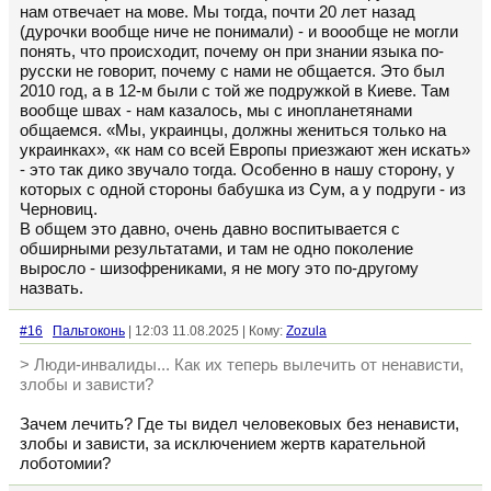
нам отвечает на мове. Мы тогда, почти 20 лет назад
(дурочки вообще ниче не понимали) - и воообще не могли
понять, что происходит, почему он при знании языка по-
русски не говорит, почему с нами не общается. Это был
2010 год, а в 12-м были с той же подружкой в Киеве. Там
вообще швах - нам казалось, мы с инопланетянами
общаемся. «Мы, украинцы, должны жениться только на
украинках», «к нам со всей Европы приезжают жен искать»
- это так дико звучало тогда. Особенно в нашу сторону, у
которых с одной стороны бабушка из Сум, а у подруги - из
Черновиц.
В общем это давно, очень давно воспитывается с
обширными результатами, и там не одно поколение
выросло - шизофрениками, я не могу это по-другому
назвать.
#16
Пальтоконь
| 12:03 11.08.2025 | Кому:
Zozula
> Люди-инвалиды... Как их теперь вылечить от ненависти,
злобы и зависти?
Зачем лечить? Где ты видел человековых без ненависти,
злобы и зависти, за исключением жертв карательной
лоботомии?