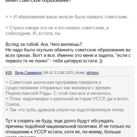
винил советское образование?
> > И образование ваше нельзя было назвать советским.
> Строго говоря это не я его назвал советским, а
собеседник. И, кстати, ты.
Вслед за тобой. Ага. Чего виляешь?
Не надо было огульно обвинять советское образование во
всех грехах. Вотт и все. Именно это меня и задело, "если с
первого те не понял" - тебя цитирую кстати. ))
#35
Леди Скиминок
| 06:42 12.08.2025 | Кому:
drHans
> Советская школьная программа говорила о
существовании «Украины» как минимум с времен
Переяславской Рады. С этой лжи все и началось.
> Плюс недоговорки о реальной истории УССР, да и всего
Союза.
> Так что зубы дракона упали на подготовленную почву
Тут я спорить не буду, еще долго будут обсуждать
причины подобной национальной политики. И не только по
отношению к УССР кстати, хотя ее, по-моему, больше