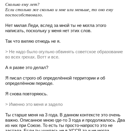
Сколько ему лет?
Если столько же сколько и мне или меньше, то оно ему
поспособствовало.
Нет милая Леди, вслед за мной ты не могла этого
написать, поскольку у меня нет этих слов.
Так что виляю отнюдь не я.
> Не надо было огульно обвинять советское образование
во всех грехах. Вотт и все.
А я разве это делал?
Я писал строго об определённой территории и об
определённом периоде.
Я снова повторяюсь.
> Именно это меня и задело
Ты старше меня на 3 года. В данном контексте это очень
важно. Описанное мною где-то 3 года и продолжалось. Два
из них при Союзе. То есть ты просто-напросто это не
застала. Если ты училась не в УССР, то и не могла