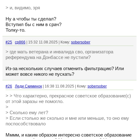
> и, видимо, зря
Ну а чтобы ты сделал?
Вступил бы с ним в срач?
Толку-то.
#25
cp866
| 15:32 11.08.2025 | Кому:
sobersober
> где мать ветерана и инвалида сво, организатора
референдума на Донбассе не пустили?
Из-за нескольких случаев отменить фильтрацию? Или
может вовсе никого не пускать?
#26
Леди Скиминок
| 16:38 11.08.2025 | Кому:
sobersober
> > Что характерно, прекрасное советское образование(с)
от этой заразы не помогло.
>
> Сколько ему лет?
> Если столько же сколько и мне или меньше, то оно ему
поспособствовало
Мммм, и каким образом интересно советское образование