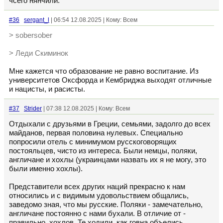
чсего нянчили.
#36
sergant_l
| 06:54 12.08.2025 | Кому: Всем
> sobersober
> Леди Скиминок
Мне кажется что образование не равно воспитание. Из
университетов Оксфорда и Кембриджа выходят отличные
и нацисты, и расисты.
#37
Strider
| 07:38 12.08.2025 | Кому: Всем
Отдыхали с друзьями в Греции, семьями, задолго до всех
майданов, первая половина нулевых. Специально
попросили отель с минимумом русскоговорящих
постояльцев, чисто из интереса. Были немцы, поляки,
англичане и хохлы (украинцами назвать их я не могу, это
были именно хохлы).
Представители всех других наций прекрасно к нам
относились и с видимым удовольствием общались,
заведомо зная, что мы русские. Поляки - замечательно,
англичане постоянно с нами бухали. В отличие от -
правильно, хохлов. Те ходили, как говна объелись,