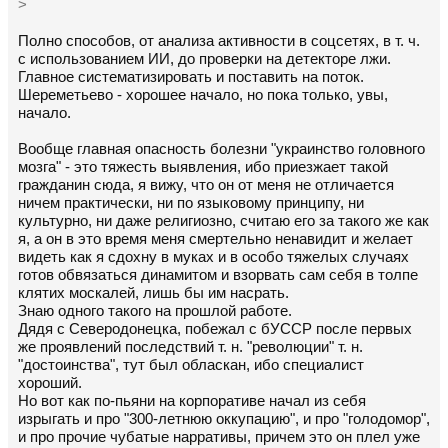
>
Полно способов, от анализа активности в соцсетях, в т. ч.
с использованием ИИ, до проверки на детекторе лжи.
Главное систематизировать и поставить на поток.
Шереметьево - хорошее начало, но пока только, увы,
начало.
Вообще главная опасность болезни "украинство головного
мозга" - это тяжесть выявления, ибо приезжает такой
гражданин сюда, я вижу, что он от меня не отличается
ничем практически, ни по языковому принципу, ни
культурно, ни даже религиозно, считаю его за такого же как
я, а он в это время меня смертельно ненавидит и желает
видеть как я сдохну в муках и в особо тяжелых случаях
готов обвязаться динамитом и взорвать сам себя в толпе
клятих москалей, лишь бы им насрать.
Знаю одного такого на прошлой работе.
Дядя с Северодонецка, побежал с бУССР после первых
же проявлений последствий т. н. "революции" т. н.
"достоинства", тут был обласкан, ибо специалист
хороший.
Но вот как по-пьяни на корпоративе начал из себя
изрыгать и про "300-летнюю оккупацию", и про "голодомор",
и про прочие чубатые нарративы, причем это он плел уже