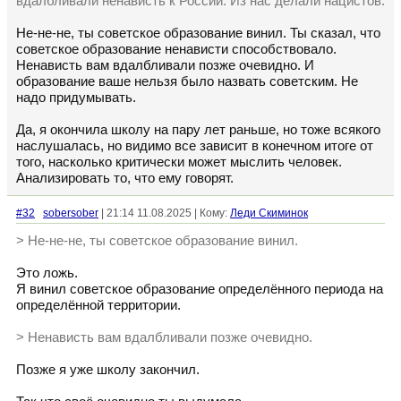
вдалбливали ненависть к России. Из нас делали нацистов.
Не-не-не, ты советское образование винил. Ты сказал, что
советское образование ненависти способствовало.
Ненависть вам вдалбливали позже очевидно. И
образование ваше нельзя было назвать советским. Не
надо придумывать.
Да, я окончила школу на пару лет раньше, но тоже всякого
наслушалась, но видимо все зависит в конечном итоге от
того, насколько критически может мыслить человек.
Анализировать то, что ему говорят.
#32
sobersober
| 21:14 11.08.2025 | Кому:
Леди Скиминок
> Не-не-не, ты советское образование винил.
Это ложь.
Я винил советское образование определённого периода на
определённой территории.
> Ненависть вам вдалбливали позже очевидно.
Позже я уже школу закончил.