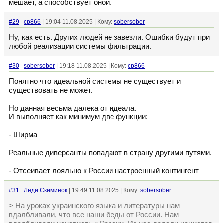
мешает, а способствует оной.
#29
cp866
| 19:04 11.08.2025 | Кому:
sobersober
Ну, как есть. Других людей не завезли. Ошибки будут при
любой реализации системы фильтрации.
#30
sobersober
| 19:18 11.08.2025 | Кому:
cp866
Понятно что идеальной системы не существует и
существовать не может.
Но данная весьма далека от идеала.
И выполняет как минимум две функции:
- Ширма
Реальные диверсанты попадают в страну другими путями.
- Отсеивает лояльно к России настроенный контингент
#31
Леди Скиминок
| 19:49 11.08.2025 | Кому:
sobersober
> На уроках украинского языка и литературы нам
вдалбливали, что все наши беды от России. Нам