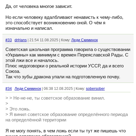
Да, от человека многое зависит.
Но если человеку вдалбливают ненависть к чему-либо,
это способствует возникновению оной. О чём я
изначально и написал.
#33
drHans
| 21:54 11.08.2025 | Кому:
Леди Скиминок
Советская школьная программа говорила о существовании
«Украины» как минимум с времен Переяславской Рады. С
этой лжи все и началось.
Плюс недоговорки о реальной истории УССР, да и всего
Союза.
Так что зубы дракона упали на подготовленную почву.
#34
Леди Скиминок
| 06:38 12.08.2025 | Кому:
sobersober
> > Не-не-не, ты советское образование винил.
>
> Это ложь.
> Я винил советское образование определённого периода
на определённой территории
Я не могу понять, в чем ложь если ты тут же пишешь что