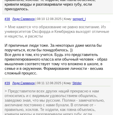
кривили морды и разговаривали через губу, если
приходилось.
#38
Леди Скиминок
| 08:10 12.08.2025 | Кому:
sergant_l
> Мне кажется что образование не равно воспитание. Из
университетов Оксфорда и Кембриджа выходят отличные
и нацисты, и расисты
И приличные люди тоже. За некоторых даже могла бы
поручиться, если бы понадобилось. ))
Все дело в том, кто учится. Будь это представитель
привелегированного класса или обычный человек - образ
мышления соответствует тому что вложено в школе, в
семье и в окружении. Формирование личности - весьма
сложный процесс.
#39
Леди Скиминок
| 08:11 12.08.2025 | Кому:
Strider
> Представители всех других наций прекрасно к нам
относились и с видимым удовольствием общались,
заведомо зная, что мы русские. Поляки - замечательно,
англичане постоянно с нами бухали. В отличие от -
правильно, хохлов. Те ходили, как говна объелись,
кривили морды и разговаривали через губу, если