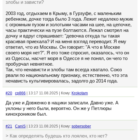
злобы и зависти?
2003 год, отдыхаем в Крыму, в Гурзуфе, с маленьким
ребенком, дочке тогда было 3 года. Лежит недалеко мужик
с огромным пузом и золотыми часами на шее, на цепочке,
часы практически на пузе болтаются. Лежал смотрел на
дочку и вдруг спрашивает: "девочка откуда ты такая
красивая приехала? И на меня взгляд переводит. Я ему
ответил, что из Москвы. Он говорит: "А что в Москве
своего моря нет?". Я его тоже спросил, оказалось, что он
из Одессы, насчет моря в Одессе я не понял, он чего то
пробурчал невнятное.
Так, что ненависти и злобы там всегда хватало. Союз
рвали по национальному признаку, естественно, что эта
ненависть культивировалась, задолго до 2014 года.
#20
cp866
| 13:17 11.08.2025 | Кому:
Krokotam
Да уже и Довженко в нацики записали. Давно уже. А
уклоны у него были, вероятно. Он же у Петлюры
кинохроником был.
#21
CaniS
| 13:23 11.08.2025 | Кому:
sobersober
> Как определять будешь кто лоялен, кто нет?