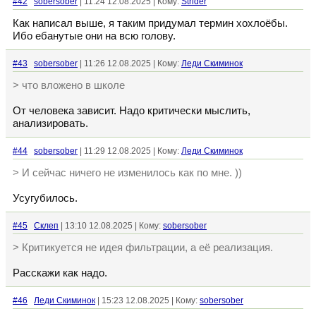
#42
sobersober
| 11:24 12.08.2025 | Кому:
Strider
Как написал выше, я таким придумал термин хохлоёбы.
Ибо ебанутые они на всю голову.
#43
sobersober
| 11:26 12.08.2025 | Кому:
Леди Скиминок
> что вложено в школе
От человека зависит. Надо критически мыслить,
анализировать.
#44
sobersober
| 11:29 12.08.2025 | Кому:
Леди Скиминок
> И сейчас ничего не изменилось как по мне. ))
Усугубилось.
#45
Склеп
| 13:10 12.08.2025 | Кому:
sobersober
> Критикуется не идея фильтрации, а её реализация.
Расскажи как надо.
#46
Леди Скиминок
| 15:23 12.08.2025 | Кому:
sobersober