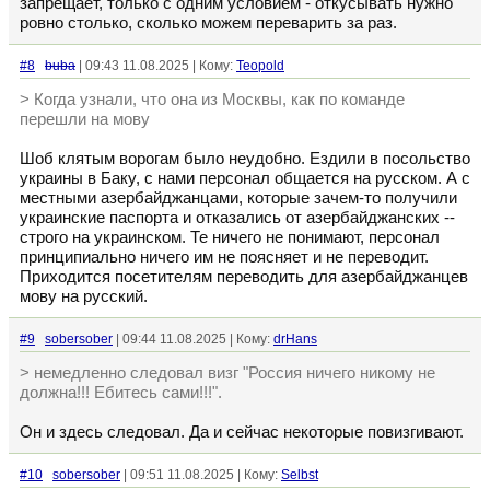
запрещает, только с одним условием - откусывать нужно
ровно столько, сколько можем переварить за раз.
#8
buba
| 09:43 11.08.2025 | Кому:
Teopold
> Когда узнали, что она из Москвы, как по команде
перешли на мову
Шоб клятым ворогам было неудобно. Ездили в посольство
украины в Баку, с нами персонал общается на русском. А с
местными азербайджанцами, которые зачем-то получили
украинские паспорта и отказались от азербайджанских --
строго на украинском. Те ничего не понимают, персонал
принципиально ничего им не поясняет и не переводит.
Приходится посетителям переводить для азербайджанцев
мову на русский.
#9
sobersober
| 09:44 11.08.2025 | Кому:
drHans
> немедленно следовал визг "Россия ничего никому не
должна!!! Ебитесь сами!!!".
Он и здесь следовал. Да и сейчас некоторые повизгивают.
#10
sobersober
| 09:51 11.08.2025 | Кому:
Selbst