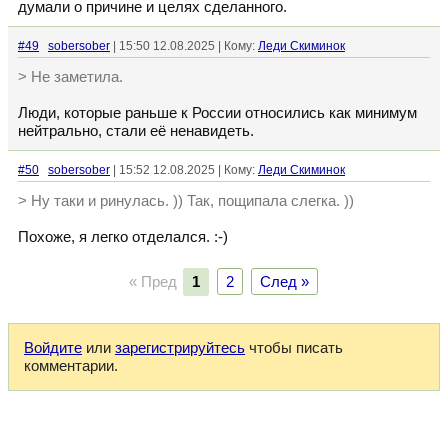
думали о причине и целях сделанного.
#49
sobersober
| 15:50 12.08.2025 | Кому:
Леди Скиминок
> Не заметила.
Люди, которые раньше к России относились как минимум
нейтрально, стали её ненавидеть.
#50
sobersober
| 15:52 12.08.2025 | Кому:
Леди Скиминок
> Ну таки и ринулась. )) Так, пощипала слегка. ))
Похоже, я легко отделался. :-)
« Пред
1
2
След »
Войдите
или
зарегистрируйтесь
чтобы писать
комментарии.