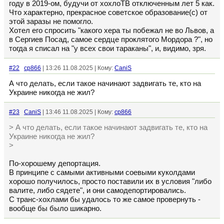
году в 2019-ом, будучи от хохлоТВ отключенным лет 5 как.
Что характерно, прекрасное советское образование(с) от
этой заразы не помогло.
Хотел его спросить "какого хера ты побежал не во Львов, а
в Сергиев Посад, самое сердце проклятого Мордора ?", но
тогда я списал на "у всех свои тараканы", и, видимо, зря.
#22
cp866
| 13:26 11.08.2025 | Кому:
CaniS
А что делать, если такое начинают задвигать те, кто на
Украине никогда не жил?
#23
CaniS
| 13:46 11.08.2025 | Кому:
cp866
> А что делать, если такое начинают задвигать те, кто на
Украине никогда не жил?
>
По-хорошему депортация.
В принципе с самыми активными соевыми куколдами
хорошо получилось, просто поставили их в условия "либо
валите, либо сядете", и они самодепортировались.
С транс-хохлами бы удалось то же самое провернуть -
вообще бы было шикарно.