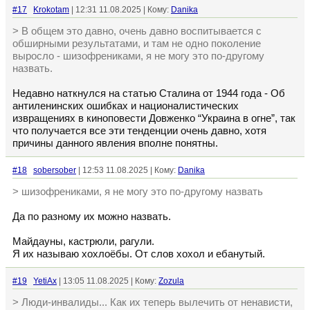
#17
Krokotam
| 12:31 11.08.2025 | Кому:
Danika
> В общем это давно, очень давно воспитывается с
обширными результатами, и там не одно поколение
выросло - шизофрениками, я не могу это по-другому
назвать.
Недавно наткнулся на статью Сталина от 1944 года - Об
антиленинских ошибках и националистических
извращениях в киноповести Довженко “Украина в огне”, так
что получается все эти тенденции очень давно, хотя
причины данного явления вполне понятны.
#18
sobersober
| 12:53 11.08.2025 | Кому:
Danika
> шизофрениками, я не могу это по-другому назвать
Да по разному их можно назвать.
Майдауны, кастрюли, рагули.
Я их называю хохлоёбы. От слов хохол и ебанутый.
#19
YetiAx
| 13:05 11.08.2025 | Кому:
Zozula
> Люди-инвалиды... Как их теперь вылечить от ненависти,