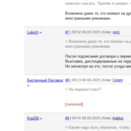
помогал спасать. Причём я уверен, 
Возможно даже те, кто воевал на др
иностранными режимами.
Lukich
»
#7
| 08:52 08.08.2025 | Кому:
yvv1
> Возможно даже те, кто воевал на 
иностранными режимами.
После подписания договора о пере
Вьетнама, дислоцированные на терр
Но несмотря на это, после ухода а
Беспечный Лесовод
#8
| 09:13 08.08.2025 | Кому:
Склеп
»
> На перерасстрел?
[censored]
Kia256
»
#9
| 09:41 08.08.2025 | Кому:
Kaktus
> Каким надо быть ебанатом, чтобы 