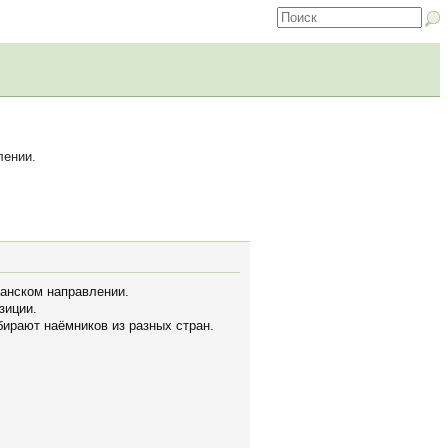
лении.
анском направлении.
зиции.
бирают наёмников из разных стран.