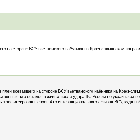
го на стороне ВСУ вьетнамского наёмника на Краснолиманском направ
 плен воевавшего на стороне ВСУ вьетнамского наёмника на Краснолим
ственный, кто остался в живых после удара ВС России по украинской по
был зафиксирован шеврон 4-го интернационального легиона ВСУ, куда на