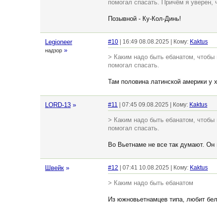
помогал спасать. Причём я уверен, 
Позывной - Ку-Кол-Динь!
Legioneer
#10
| 16:49 08.08.2025 | Кому:
Kaktus
»
надзор
> Каким надо быть ебанатом, чтобы 
помогал спасать.
Там половина латинской америки у 
LORD-13
»
#11
| 07:45 09.08.2025 | Кому:
Kaktus
> Каким надо быть ебанатом, чтобы 
помогал спасать.
Во Вьетнаме не все так думают. Он 
Швейк
»
#12
| 07:41 10.08.2025 | Кому:
Kaktus
> Каким надо быть ебанатом
Из южновьетнамцев типа, любит бел