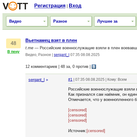
Регистрация
Вход
|
Видео
Разное
Лучшее за
Вьетнамец взят в плен
48
t.me
— Российские военнослужащие взяли в плен воевавше
В пену
Видео, Разное
|
sergant_l
07:35 08.08.2025
12 комментариев | 48 за, 0 против
|
sergant_l
»
#1
| 07:35 08.08.2025 | Кому: Всем
Российские военнослужащие взяли в
Как признался сам наёмник, он един
Отмечается, что у военнопленного 
[censored]
[censored]
[censored]
Источник:
[censored]