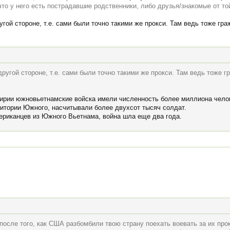
что у него есть пострадавшие родственники, либо друзья/знакомые от то
угой стороне, т.е. сами были точно такими же прокси. Там ведь тоже гр
другой стороне, т.е. сами были точно такими же прокси. Там ведь тоже 
мирии южновьетнамские войска имели численность более миллиона чело
итории Южного, насчитывали более двухсот тысяч солдат.
мериканцев из Южного Вьетнама, война шла еще два года.
после того, как США разбомбили твою страну поехать воевать за их прок