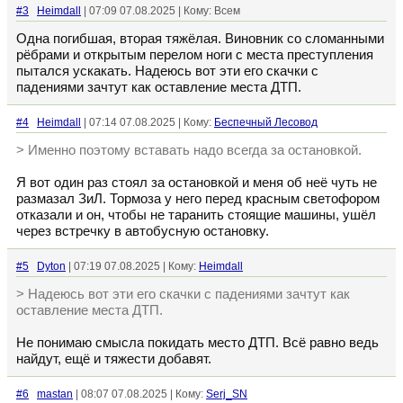
#3
Heimdall
| 07:09 07.08.2025 | Кому: Всем
Одна погибшая, вторая тяжёлая. Виновник со сломанными
рёбрами и открытым перелом ноги с места преступления
пытался ускакать. Надеюсь вот эти его скачки с
падениями зачтут как оставление места ДТП.
#4
Heimdall
| 07:14 07.08.2025 | Кому:
Беспечный Лесовод
> Именно поэтому вставать надо всегда за остановкой.
Я вот один раз стоял за остановкой и меня об неё чуть не
размазал ЗиЛ. Тормоза у него перед красным светофором
отказали и он, чтобы не таранить стоящие машины, ушёл
через встречку в автобусную остановку.
#5
Dyton
| 07:19 07.08.2025 | Кому:
Heimdall
> Надеюсь вот эти его скачки с падениями зачтут как
оставление места ДТП.
Не понимаю смысла покидать место ДТП. Всё равно ведь
найдут, ещё и тяжести добавят.
#6
mastan
| 08:07 07.08.2025 | Кому:
Serj_SN