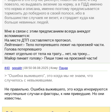
повезло, но выдавать везение за норму, а в ПДД именно
что норма и описана, именно поэтому предписывается
тормозить до победного в своей полосе, ибо в
большинстве случаев не везет, и страдает куда как
больше невинных людей.
Мне в связи с этим предписанием всегда анекдот
вспоминается:
На месте ДТП составляется протокол.
Лейтенант:- Тело потерпевшего лежит на проезжей части.
Голова потерпевшего
лежит отдельно от тела на трату... нет, на троку...
Майор пинает голову:- Пиши тоже на проезжей части!
#40
speaktr
| 08:50 08.08.2025 | Кому:
Пацак
> "Ошибка выжившего", это когда мы не знаем, что
случилось с невыжившими.
Не правильно. Ошибка выжившего, это когда игнорируются
неуспешные случаи и факторы, к ним приведшие. Но они
известны.