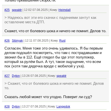
только превышения скорости.
#25
speaktr
| 12:02 07.08.2025 | Кому:
Heimdall
> Надеюсь вот эти его скачки с падениями зачтут как
оставление места ДТП.
Скажет, что от болевого шока и ничего не помнит. Делов то.
#26
Sibiryak
| 12:11 07.08.2025 | Кому:
Rust
Согласен. Меня тоже это очень удивилось. Я бы первым
делом подошёл посмотреть, что там с пострадавшими и
звонил бы в 112. Ещё глядел бы где этот полупокер,
который за рулём был. А тут, такое ощущение, что всем
пох (хотя там дядечка вроде с мобилой у уха).
#27
Dyton
| 13:26 07.08.2025 | Кому:
speaktr
> Скажет, что от болевого шока и ничего не помнит. Делов
то.
Сказать любой может что угодно. Поверит ли суд?
#28
Dyton
| 13:27 07.08.2025 | Кому:
Langedok