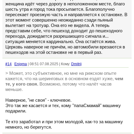
женщина идёт через дорогу в неположенном месте, благо
шесть утра и город тока просыпается. Благополучно
пересекает проезжую часть и направляется к остановке. В
этот момент совершенно неожиданно сзади пьяный
вылетает на тротуар. Она его не видела. А теперь
представим себе, что пешеход доходит до пешеходного
перехода, дожидается разрешающего сигнала и...
ситуация меняется кардинально. Она остаётся жива.
Церковь наверное не причём, но автомобили врезаются в
пешеходов на этой остановке не в первый раз.
#14
Enigma
| 08:51 07.08.2025 | Кому:
Dmitrij
> Может, это субъективное, но мне на рижском опыте
кажется, что на шеринговых в основном ездят хуже,
чем
те, у кого своя.
Возможно, потому что налёт часов
меньше.
Наверное, "не своя" - ключевое.
Это так же касается и тех, кому "папаСмамай" машинку
подарили.
Те кто заработал и при этом молодой, как-то за машинку
немного, но берегутся.