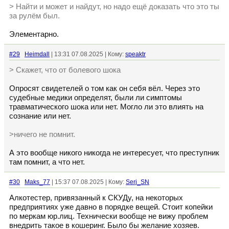
> Найти и может и найдут, но надо ещё доказать что это ты
за рулём был.
Элементарно.
#29
Heimdall
| 13:31 07.08.2025 | Кому:
speaktr
> Скажет, что от болевого шока
Опросят свидетелей о том как он себя вёл. Через это
судебные медики определят, были ли симптомы
травматического шока или нет. Могло ли это влиять на
сознание или нет.
>ничего не помнит.
А это вообще никого никогда не интересует, что преступник
там помнит, а что нет.
#30
Maks_77
| 15:37 07.08.2025 | Кому:
Serj_SN
Алкотестер, привязанный к СКУДу, на некоторых
предприятиях уже давно в порядке вещей. Стоит копейки
по меркам юр.лиц. Технически вообще не вижу проблем
внедрить такое в кошеринг. Было бы желание хозяев.