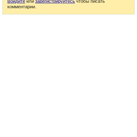
Войдите
или
зарегистрируйтесь
чтобы писать
комментарии.