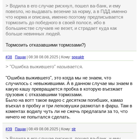
> Водила в его случае рискнул, пошел ва-банк, и ему
повезло, но выдавать везение за норму, а в ПДД именно
что норма и описана, именно поэтому предписывается
тормозить до победного в своей полосе, ибо в
большинстве случаев не везет, и страдает куда как
больше невинных людей.
Тормозить отказавшими тормозами?)
#38
Пацак
| 08:38 08.08.2025 | Кому:
speaktr
> "Ошибка выжившего" называется.
"Ошибка выжившего", это когда мы не знаем, что
случилось с невыжившими. А в данном случае мы знаем в
какую кашу превращается пробка в которую въезжает
грузовик с отказавшими тормозами.
Было на вотт такое видео с десятком погибших, камаз
въехал в пробку и три легковушки размотал в фарш. Там в
коментах водилу чуть ли не сжечь предлагали за то, что
ничего не попытался сделать.
#39
Пацак
| 08:49 08.08.2025 | Кому:
str
> Водила в его случае рискнул, пошел ва-банк, и ему