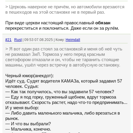
> Церковь наверное не причём, но автомобили врезаются
в пешеходов на этой остановке не в первый раз.
При виде церкви настоящий православный
обязан
перекреститься и поклониться. Даже если он за рулём.
#21
Rust
| 09:53 07.08.2025 | Кому:
Heimdall
> Я вот один раз стоял за остановкой и меня об неё чуть
не размазал ЗиЛ. Тормоза у него перед красным
светофором отказали и он, чтобы не таранить стоящие
машины, ушёл через встречку в автобусную остановку.
Черный юмор(анекдот):
Идёт суд. Судят водителя КАМАЗа, который задавил 57
человек. Судья:
— Как так получилось, что вы задавили 57 человек?
— Еду я под горку, груженный щебнем, вдруг тормоза
отказывают. Скорость растет, надо что-то предпринимать...
И у меня выбор:
— Либо давить маленького мальчика, либо врезаться в
рынок.
— И что вы выбрали?
— Мальчика, конечно.