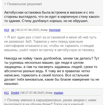
> Гениальное решение!
Автобусная остановка была встроена в магазин и с его
стороны выглядело, что он едет в кирпичную стену какого-
то здания. Стену долбанул хорошо, но не обрушил.
#10
str
| 08:22 07.08.2025 | Кому:
Heimdall
> Я вот один раз стоял за остановкой и меня об неё чуть
не размазал ЗиЛ. Тормоза у него перед красным
светофором отказали и он, чтобы не таранить стоящие
машины, ушёл через встречку в автобусную остановку.
Никогда не пойму таких долбоебов, зачем так делать? Тут
ты уценишь несколько машин, где люди в целом
защищены, а там ты насмерть задавишь людей, сроки то
абсолютно разные ведь. К тому же в правилах четко
написано, тормозить в своей полосе. Все остальное
делает тебя виноватым, какие бы благие намерения ты не
называл.
#11
Dmitrij
| 08:27 07.08.2025 | Кому:
mastan
> Почему именно в каршеринговые, разве аварии с ними
выделяются на общем фоне? Тогда уж в каждый