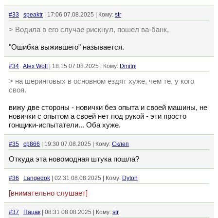
#33
speaktr
| 17:06 07.08.2025 | Кому:
str
> Водила в его случае рискнул, пошел ва-банк,
"Ошибка выжившего" называется.
#34
Alex Wolf
| 18:15 07.08.2025 | Кому:
Dmitrij
> на шеринговых в основном ездят хуже, чем те, у кого
своя.
вижу две стороны - новички без опыта и своей машины, не
новички с опытом а своей нет под рукой - эти просто
гонщики-испытатели... Оба хуже.
#35
cp866
| 19:30 07.08.2025 | Кому:
Склеп
Откуда эта новомодная штука пошла?
#36
Langedok
| 02:31 08.08.2025 | Кому:
Dyton
[внимательно слушает]
#37
Пацак
| 08:31 08.08.2025 | Кому:
str