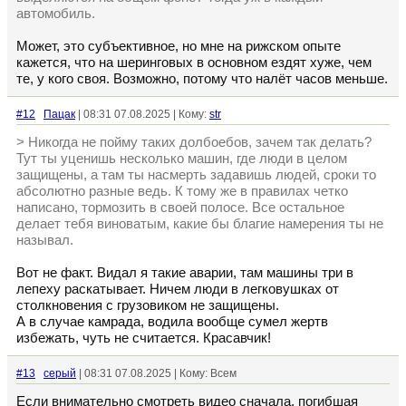
автомобиль.
Может, это субъективное, но мне на рижском опыте
кажется, что на шеринговых в основном ездят хуже, чем
те, у кого своя. Возможно, потому что налёт часов меньше.
#12
Пацак
| 08:31 07.08.2025 | Кому:
str
> Никогда не пойму таких долбоебов, зачем так делать?
Тут ты уценишь несколько машин, где люди в целом
защищены, а там ты насмерть задавишь людей, сроки то
абсолютно разные ведь. К тому же в правилах четко
написано, тормозить в своей полосе. Все остальное
делает тебя виноватым, какие бы благие намерения ты не
называл.
Вот не факт. Видал я такие аварии, там машины три в
лепеху раскатывает. Ничем люди в легковушках от
столкновения с грузовиком не защищены.
А в случае камрада, водила вообще сумел жертв
избежать, чуть не считается. Красавчик!
#13
серый
| 08:31 07.08.2025 | Кому: Всем
Если внимательно смотреть видео сначала, погибшая