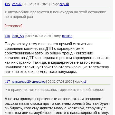
#15
серый
| 09:12 07.08.2025 | Кому:
серый
> автомобили врезаются в пешеходов на этой остановке
не в первый раз
[censored]
#16
Serj_SN
| 09:15 07.08.2025 | Кому:
mastan
Погуглил эту тему и не нашел прямой статистики
сравнения количества ДТП с каршерингом и
собственниками авто, но общий тренд - снижение
количества ДПТ каршеринга с ростом каршеринговых авто,
как ни странно. Таки да, в каршеринговые авто сейчас
начинают ставить устройства отслеживающие телематику
авто, но это, как по мне, тоже полумеры.
#17
максимум 20 символов
| 09:32 07.08.2025 | Кому:
str
> в правилах четко написано, тормозить в своей полосе
А потом приходят противники автопилотов и начинают
рассказывать сказки про то как электронный болван будет
выбирать, кого ему давить: маму с коляской, старушку с
котенком или самоубиться вместе с пассажиром об стену.