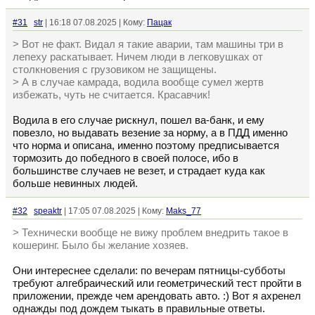
#31
str
| 16:18 07.08.2025 | Кому:
Пацак
> Вот не факт. Видал я такие аварии, там машины три в
лепеху раскатывает. Ничем люди в легковушках от
столкновения с грузовиком не защищены.
> А в случае камрада, водила вообще сумел жертв
избежать, чуть не считается. Красавчик!
Водила в его случае рискнул, пошел ва-банк, и ему
повезло, но выдавать везение за норму, а в ПДД именно
что норма и описана, именно поэтому предписывается
тормозить до победного в своей полосе, ибо в
большинстве случаев не везет, и страдает куда как
больше невинных людей.
#32
speaktr
| 17:05 07.08.2025 | Кому:
Maks_77
> Технически вообще не вижу проблем внедрить такое в
кошеринг. Было бы желание хозяев.
Они интереснее сделали: по вечерам пятницы-субботы
требуют алгебраический или геометрический тест пройти в
приложении, прежде чем арендовать авто. :) Вот я ахренел
однажды под дождем тыкать в правильные ответы.