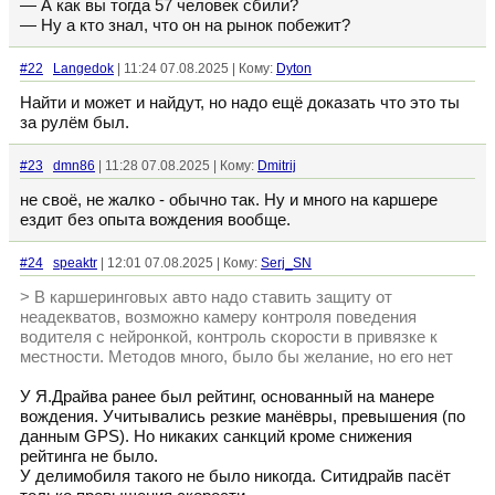
— А как вы тогда 57 человек сбили?
— Ну а кто знал, что он на рынок побежит?
#22
Langedok
| 11:24 07.08.2025 | Кому:
Dyton
Найти и может и найдут, но надо ещё доказать что это ты
за рулём был.
#23
dmn86
| 11:28 07.08.2025 | Кому:
Dmitrij
не своё, не жалко - обычно так. Ну и много на каршере
ездит без опыта вождения вообще.
#24
speaktr
| 12:01 07.08.2025 | Кому:
Serj_SN
> В каршеринговых авто надо ставить защиту от
неадекватов, возможно камеру контроля поведения
водителя с нейронкой, контроль скорости в привязке к
местности. Методов много, было бы желание, но его нет
У Я.Драйва ранее был рейтинг, основанный на манере
вождения. Учитывались резкие манёвры, превышения (по
данным GPS). Но никаких санкций кроме снижения
рейтинга не было.
У делимобиля такого не было никогда. Ситидрайв пасёт