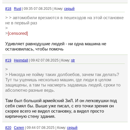
#18
Rust
| 09:35 07.08.2025 | Кому:
серый
> > автомобили врезаются в пешеходов на этой остановке
не в первый раз
>
>
[censored]
Удивляет равнодушие людей - ни одна машина не
остановилась, чтобы помочь
#19
Heimdall
| 09:42 07.08.2025 | Кому:
str
>
> Никогда не пойму таких долбоебов, зачем так делать?
Тут ты уценишь несколько машин, где люди в целом
защищены, а там ты насмерть задавишь людей, сроки то
абсолютно разные ведь.
Там был большой армейский ЗиЛ. И он легковушки под
себя смял бы. Выше уже писал, с его точки зрения он
скорее всего не видел остановку, а видел просто
кирпичную стену здания.
#20
Склеп
| 09:44 07.08.2025 | Кому:
серый