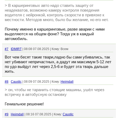
> В каршеринговых авто надо ставить защиту от
неадекватов, возможно камеру контроля поведения
водителя с нейронкой, контроль скорости в привязке к
местности. Методов много, было бы желание, но его нет.
Почему именно в каршеринговые, разве аварии с ними
выделяются на общем фоне? Тогда уж в каждый
автомобиль.
#7
IDMIRT
| 08:08 07.08.2025 | Кому: Всем
Вот чем бесят такие твари,ладно бы сами убивались, так
нет убивают непричастных, а дадут им максимум 5-12 лет
по удо выйдут лет через 2,5-6 и будет эта тварь дальше
жить.
#8
Caustic
| 08:09 07.08.2025 | Кому:
Heimdall
> он, чтобы не таранить стоящие машины, ушёл через
встречку в автобусную остановку
Гениальное решение!
#9
Heimdall
| 08:16 07.08.2025 | Кому:
Caustic