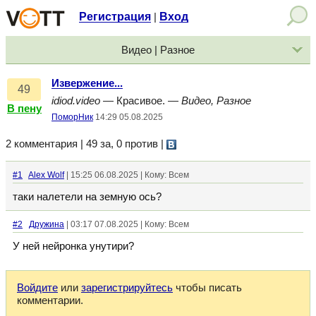
Регистрация
Вход
|
Видео | Разное
Извержение...
49
idiod.video
— Красивое. —
Видео, Разное
В пену
ПоморНик
14:29 05.08.2025
2 комментария | 49 за, 0 против
|
#1
Alex Wolf
| 15:25 06.08.2025 | Кому: Всем
таки налетели на земную ось?
#2
Дружина
| 03:17 07.08.2025 | Кому: Всем
У ней нейронка унутири?
Войдите
или
зарегистрируйтесь
чтобы писать
комментарии.