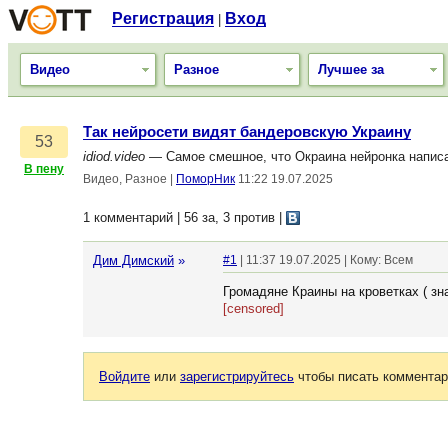
Регистрация
Вход
|
Видео
Разное
Лучшее за
Так нейросети видят бандеровскую Украину
53
idiod.video
— Самое смешное, что Окраина нейронка написа
В пену
Видео, Разное
|
ПоморНик
11:22 19.07.2025
1 комментарий | 56 за, 3 против
|
Дим Димский
»
#1
| 11:37 19.07.2025 | Кому: Всем
Громадяне Краины на кроветках ( знаю
[censored]
Войдите
или
зарегистрируйтесь
чтобы писать комментар