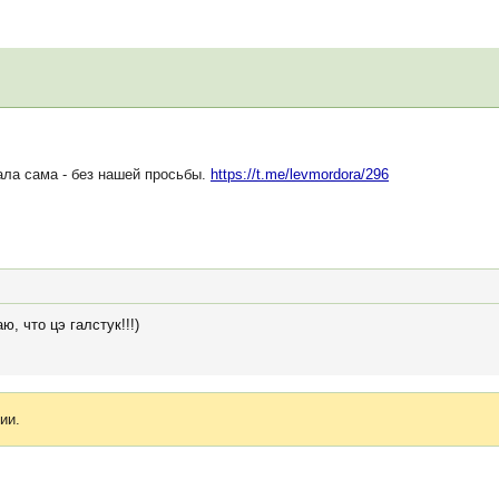
ла сама - без нашей просьбы.
https://t.me/levmordora/296
, что цэ галстук!!!)
ии.