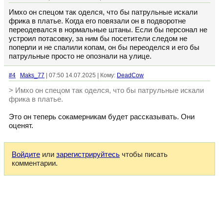
Имхо он спецом так оделся, что бы патрульные искали
фрика в платье. Когда его повязали он в подворотне
переодевался в нормальные штаны. Если бы персонал не
устроил потасовку, за ним бы посетители следом не
поперли и не спалили копам, он бы переоделся и его бы
патрульные просто не опознали на улице.
#4
Maks_77
| 07:50 14.07.2025 | Кому:
DeadCow
> Имхо он спецом так оделся, что бы патрульные искали
фрика в платье.
Это он теперь сокамерникам будет рассказывать. Они
оценят.
Войдите
или
зарегистрируйтесь
чтобы писать
комментарии.