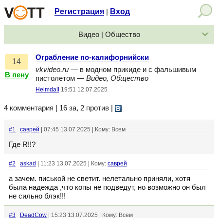
Регистрация
Вход
|
Видео | Общество
Ограбление по-калифорнийски
14
vkvideo.ru
— в модном прикиде и с фальшивым
В пену
пистолетом —
Видео, Общество
Heimdall
19:51 12.07.2025
4 комментария | 16 за, 2 против
|
#1
саврей
| 07:45 13.07.2025 | Кому: Всем
Где R!!?
#2
askad
| 11:23 13.07.2025 | Кому:
саврей
а зачем. писькой не светит. нелетально приняли, хотя
была надежда ,что копы не подведут, но возможно он был
не сильно блэк!!!
#3
DeadCow
| 15:23 13.07.2025 | Кому: Всем