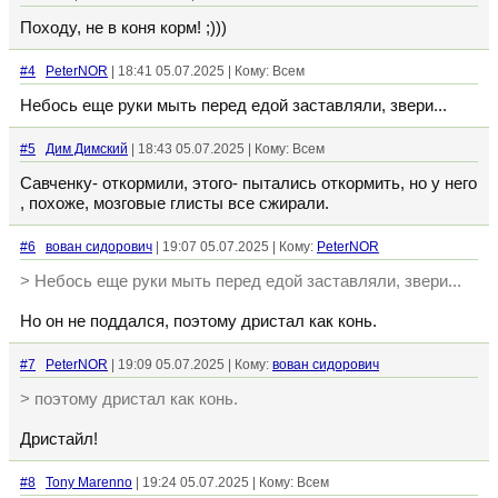
Походу, не в коня корм! ;)))
#4
PeterNOR
| 18:41 05.07.2025 | Кому: Всем
Небось еще руки мыть перед едой заставляли, звери...
#5
Дим Димский
| 18:43 05.07.2025 | Кому: Всем
Савченку- откормили, этого- пытались откормить, но у него
, похоже, мозговые глисты все сжирали.
#6
вован сидорович
| 19:07 05.07.2025 | Кому:
PeterNOR
> Небось еще руки мыть перед едой заставляли, звери...
Но он не поддался, поэтому дристал как конь.
#7
PeterNOR
| 19:09 05.07.2025 | Кому:
вован сидорович
> поэтому дристал как конь.
Дристайл!
#8
Tony Marenno
| 19:24 05.07.2025 | Кому: Всем