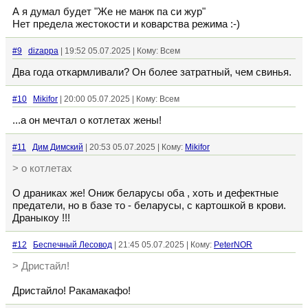
А я думал будет "Же не манж па си жур"
Нет предела жестокости и коварства режима :⁠-⁠)
#9
dizappa
| 19:52 05.07.2025 | Кому: Всем
Два года откармливали? Он более затратный, чем свинья.
#10
Mikifor
| 20:00 05.07.2025 | Кому: Всем
...а он мечтал о котлетах жены!
#11
Дим Димский
| 20:53 05.07.2025 | Кому:
Mikifor
> о котлетах
О драниках же! Ониж беларусы оба , хоть и дефектные
предатели, но в базе то - беларусы, с картошкой в крови.
Драныкоу !!!
#12
Беспечный Лесовод
| 21:45 05.07.2025 | Кому:
PeterNOR
> Дристайл!
Дристайло! Ракамакафо!