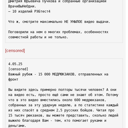
Дмитрия Юрьевича Пучкова и собранные организацией 
ВрачиВыНеОдни.

— 10 изделий РЭБтест4

Что ж, смотрите максимально НЕ УНЫЛОЕ видео выдачи.

Поговорили на нем о многих проблемах, особенностях 
[censored]
[censored]
Важный рубеж - 15 000 МЕДРЮКЗАКОВ, отправленных на 
фронт 

Вы видите здесь примерно полторы тысячи человек? А они 
на видео есть, просто ещё сами не знают об этом. Потому 
что в это видео вместились около 600 медрюкзаков, 
собранных за эту ударную неделю, а по статистике каждый 
из них спасёт в среднем 2,5 русских бойцов. Читая про 
15 тысяч рюкзаков, вы можете представить, сколько людей 
выжило благодаря Вам - тем, кто помогает руками и 
деньгами. 
