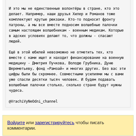
И это мы не единственные волонтёры в стране, кто это 
делает. Например, наши друзья Хилер и Романов тоже 
комплектуют крутые рюкзаки. Кто-то подносит фронту 
патроны, а мы все вместе подносим волшебные палочки 
самым настоящим волшебникам - военным медикам. Которые 
в адских условиях делают то, что должны - спасают 
людей. 

Ещё в этой юбилей невозможно не отметить тех, кто 
вместе с нами ищет и находит финансирование на военную 
медицину - Дмитрия Пучкова, Володю Грубника, Дуню 
Шереметьеву, фонд «Рамзай» и многих других. Без вас эти 
цифры были бы скромнее. Совместными усилиями мы с вами 
уже спасли десятки тысяч человек. И будем подавать 
волшебные палочки столько, сколько стране будут нужны 
чудеса. 

Войдите
или
зарегистрируйтесь
чтобы писать
комментарии.