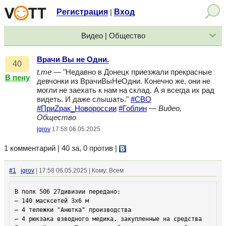
Регистрация
Вход
|
Видео | Общество
Врачи Вы не Одни.
40
t.me
— "Недавно в Донецк приезжали прекрасные
В пену
девчонки из ВрачиВыНеОдни. Конечно же, они не
могли не заехать к нам на склад. А я всегда их рад
видеть. И даже слышать."
#СВО
#ПриZрак_Новороссии
#Гоблин
—
Видео,
Общество
igrov
17:58 06.05.2025
1 комментарий | 40 за, 0 против
|
#1
igrov
| 17:58 06.05.2025 | Кому: Всем
В полк 506 27дивизии передано:

— 140 масксетей 3х6 м

— 4 тележки "Анютка" производства 

— 4 рюкзака взводного медика, закупленные на средства 