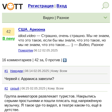
Регистрация
Вход
|
Видео | Разное
США. Аризона
42
idiod.video
— Страшно, очень страшно. Мы не знаем,
В пену
что это такое, если бы мы знали, что это такое, но
мы не знаем, что это такое..... :) —
Видео, Разное
ПоморНик
06:12 02.05.2025
16 комментариев | 42 за, 0 против
|
#1
Никодим
| 06:14 02.05.2025 | Кому: Всем
Червей с Арракиса завезли?
#2
серый
| 06:25 02.05.2025 | Кому: Всем
Группа аниматоров развлекает туристов. Накрылись
серыми простынями и пошли плясать под напряжённую
музычку. Я такое где-то видел, в театре каком-то, ещё в
детстве.