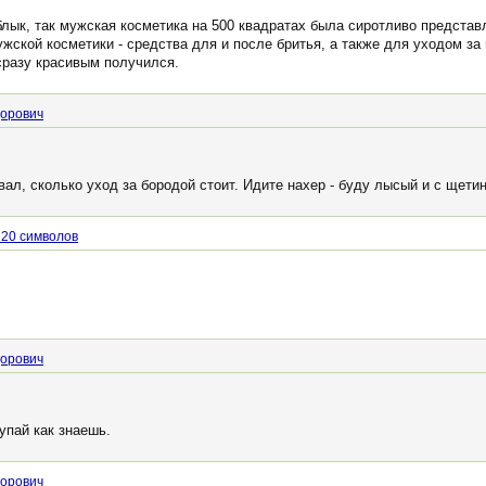
блык, так мужская косметика на 500 квадратах была сиротливо представ
жской косметики - средства для и после бритья, а также для уходом за
сразу красивым получился.
дорович
вал, сколько уход за бородой стоит. Идите нахер - буду лысый и с щетин
 20 символов
дорович
упай как знаешь.
дорович