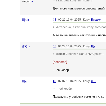
> а как она жопу вытирает?
»
надзор
Для этого нанимается специальный 
Ща
»
#4
| 00:21 16.04.2025 | Кому:
Бурдюк
> Интересно, а как она жопу вытира
А то ты не знаешь как котики и пёси
iTRi
»
#5
| 01:27 16.04.2025 | Кому:
Ща
> котики и пёсики жопы вытирают...
[censored]
... об ковёр.
Ща
»
#6
| 02:02 16.04.2025 | Кому:
iTRi
> ... об ковёр.
Патамучта у собачки тоже когти, хот