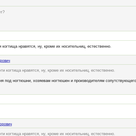
ет?
и когтища нравятся, ну, кроме их носительниц, естественно.
орович
ти когтища нравятся, ну, кроме их носительниц, естественно.
 под ногтюшни, хозяевам ногтюшен и производителям сопутствующего 
дорович
ти когтища нравятся, ну, кроме их носительниц, естественно.