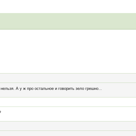
нельзя. А у ж про остальное и говорить зело грешно...
?