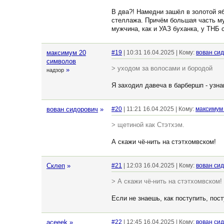
В два?! Намедни зашёл в золотой я
стеллажа. Причём большая часть му
мужчина, как и УАЗ буханка, у ТНБ 
максимум 20
#19
| 10:31 16.04.2025 | Кому:
вован си
символов
> уходом за волосами и бородой
»
надзор
Я заходил давеча в барбершп - узна
вован сидорович
»
#20
| 11:21 16.04.2025 | Кому:
максимум
> щетиной как Стэтхэм.
А скажи чё-нить на стэтхомвском!
Склеп
»
#21
| 12:03 16.04.2025 | Кому:
вован си
> А скажи чё-нить на стэтхомвском!
Если не знаешь, как поступить, пост
aceeek
»
#22
| 12:45 16.04.2025 | Кому:
вован си