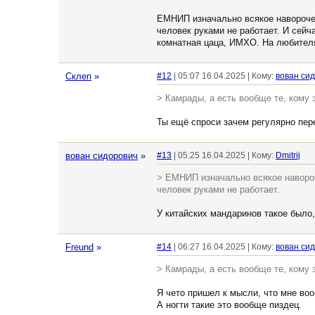
ЕМНИП изначально всякое навороче
человек руками не работает. И сейч
комнатная цаца, ИМХО. На любителя
Склеп
»
#12
| 05:07 16.04.2025 | Кому:
вован си
> Камрады, а есть вообще те, кому э
Ты ещё спроси зачем регулярно пер
вован сидорович
»
#13
| 05:25 16.04.2025 | Кому:
Dmitrij
> ЕМНИП изначально всякое навороч
человек руками не работает.
У китайских мандаринов такое было,
Freund
»
#14
| 06:27 16.04.2025 | Кому:
вован си
> Камрады, а есть вообще те, кому э
Я чето пришел к мысли, что мне во
А ногти такие это вообще пиздец.