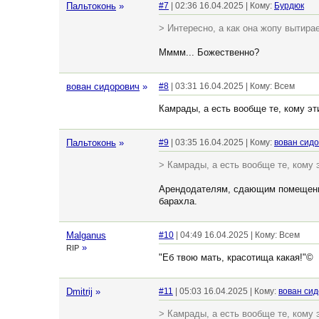
Пальтоконь
»
#7
| 02:36 16.04.2025 | Кому:
Бурдюк
> Интересно, а как она жопу вытира
Мммм... Божественно?
вован сидорович
»
#8
| 03:31 16.04.2025 | Кому: Всем
Камрады, а есть вообще те, кому эт
Пальтоконь
»
#9
| 03:35 16.04.2025 | Кому:
вован сид
> Камрады, а есть вообще те, кому э
Арендодателям, сдающим помещения
барахла.
Malganus
#10
| 04:49 16.04.2025 | Кому: Всем
»
RIP
"Еб твою мать, красотища какая!"©
Dmitrij
»
#11
| 05:03 16.04.2025 | Кому:
вован си
> Камрады, а есть вообще те, кому э