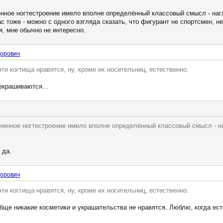
нное ногтестроение имело вполне определённый классовый смысл - наг
ас тоже - можно с одного взгляда сказать, что фигурант не спортсмен, н
, мне обычно не интересно.
дорович
ти когтища нравятся, ну, кроме их носительниц, естественно.
екрашиваются...
енное ногтестроение имело вполне определённый классовый смысл - н
 да.
дорович
ти когтища нравятся, ну, кроме их носительниц, естественно.
обще никакие косметики и украшательства не нравятся. Люблю, когда ес