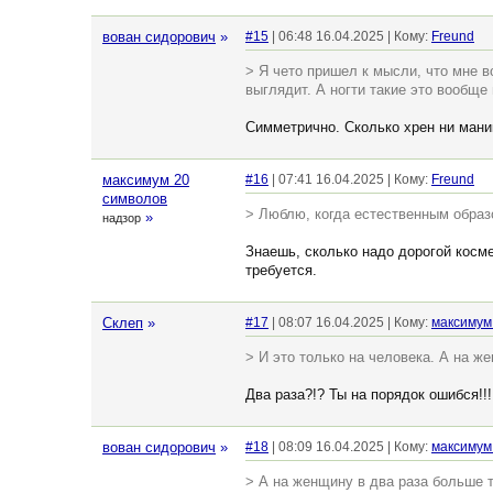
вован сидорович
»
#15
| 06:48 16.04.2025 | Кому:
Freund
> Я чето пришел к мысли, что мне 
выглядит. А ногти такие это вообще 
Симметрично. Сколько хрен ни маник
максимум 20
#16
| 07:41 16.04.2025 | Кому:
Freund
символов
> Люблю, когда естественным образ
»
надзор
Знаешь, сколько надо дорогой косме
требуется.
Склеп
»
#17
| 08:07 16.04.2025 | Кому:
максимум
> И это только на человека. А на ж
Два раза?!? Ты на порядок ошибся!!!
вован сидорович
»
#18
| 08:09 16.04.2025 | Кому:
максимум
> А на женщину в два раза больше 