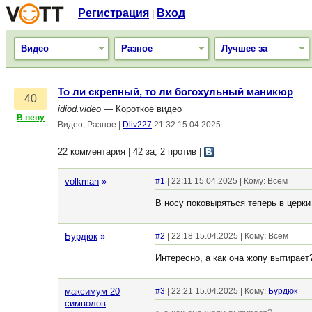
Регистрация
Вход
|
Видео
Разное
Лучшее за
То ли скрепный, то ли богохульный маникюр
40
idiod.video
— Короткое видео
В пену
Видео, Разное
|
Dliv227
21:32 15.04.2025
22 комментария | 42 за, 2 против
|
volkman
»
#1
| 22:11 15.04.2025 | Кому: Всем
В носу поковыряться теперь в церки 
Бурдюк
»
#2
| 22:18 15.04.2025 | Кому: Всем
Интересно, а как она жопу вытирает
максимум 20
#3
| 22:21 15.04.2025 | Кому:
Бурдюк
символов