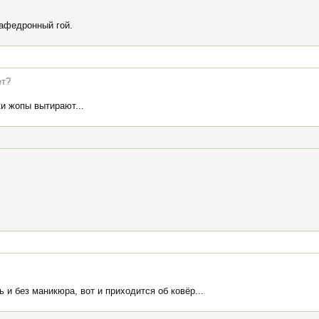
афедронный гой.
ет?
ки жопы вытирают...
ь и без маникюра, вот и приходится об ковёр...