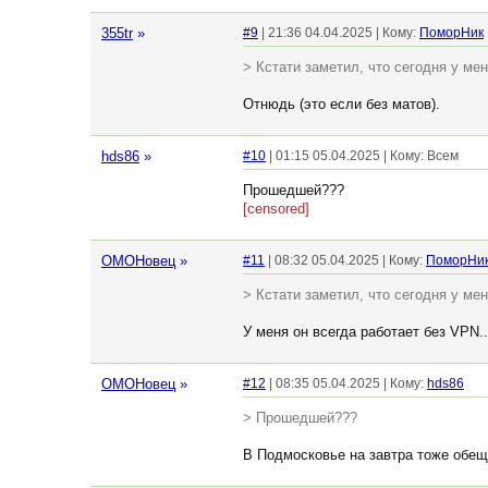
355tr
»
#9
| 21:36 04.04.2025 | Кому:
ПоморНик
> Кстати заметил, что сегодня у мен
Отнюдь (это если без матов).
hds86
»
#10
| 01:15 05.04.2025 | Кому: Всем
Прошедшей???
[censored]
ОМОНовец
»
#11
| 08:32 05.04.2025 | Кому:
ПоморНи
> Кстати заметил, что сегодня у мен
У меня он всегда работает без VPN..
ОМОНовец
»
#12
| 08:35 05.04.2025 | Кому:
hds86
> Прошедшей???
В Подмосковье на завтра тоже обещ