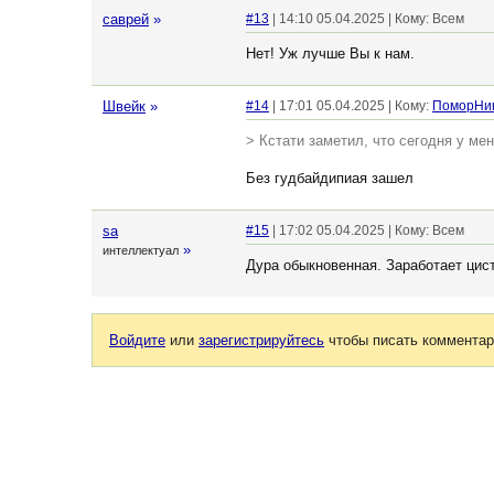
саврей
»
#13
| 14:10 05.04.2025 | Кому: Всем
Нет! Уж лучше Вы к нам.
Швейк
»
#14
| 17:01 05.04.2025 | Кому:
ПоморНи
> Кстати заметил, что сегодня у мен
Без гудбайдипиая зашел
sa
#15
| 17:02 05.04.2025 | Кому: Всем
»
интеллектуал
Дура обыкновенная. Заработает цис
Войдите
или
зарегистрируйтесь
чтобы писать комментар