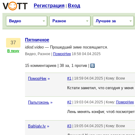
Регистрация
Вход
|
Видео
Разное
Лучшее за
Пятничное
37
idiod.video
— Прошедший зиме посвящается.
В пену
Видео, Разное
|
ПоморНик
18:58 04.04.2025
15 комментариев | 38 за, 1 против
|
ПоморНик
»
#1
| 18:59 04.04.2025 | Кому: Всем
Кстати заметил, что сегодня у меня 
Пальтоконь
»
#2
| 19:03 04.04.2025 | Кому:
ПоморНик
Лень менять конфиг, чтоб посмотрет
Baltijalv.lv
»
#3
| 19:05 04.04.2025 | Кому: Всем