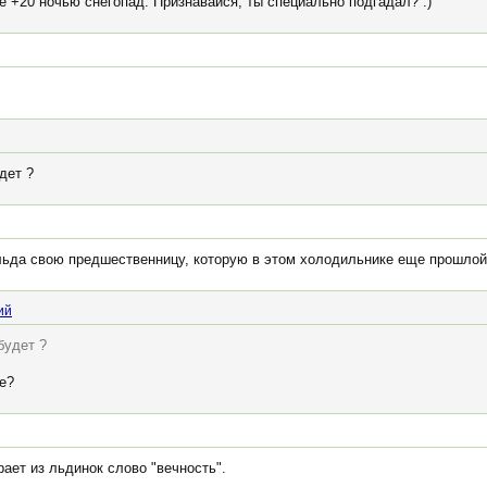
ле +20 ночью снегопад. Признавайся, ты специально подгадал? :)
дет ?
льда свою предшественницу, которую в этом холодильнике еще прошлой
ий
будет ?
ее?
рает из льдинок слово "вечность".