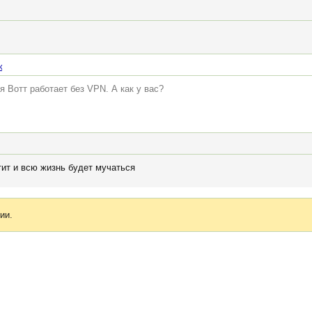
к
я Вотт работает без VPN. А как у вас?
тит и всю жизнь будет мучаться
ии.