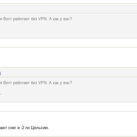
я Вотт работает без VPN. А как у вас?
к
я Вотт работает без VPN. А как у вас?
.
ают снег и -2 по Цельсию.