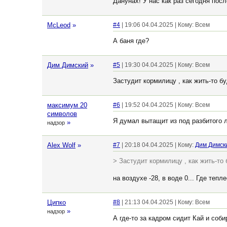
Данунах! У нас как раз сегодня пос
McLeod
»
#4
| 19:06 04.04.2025 | Кому: Всем
А баня где?
Дим Димский
»
#5
| 19:30 04.04.2025 | Кому: Всем
Застудит кормилицу , как жить-то бу
максимум 20
#6
| 19:52 04.04.2025 | Кому: Всем
символов
Я думал вытащит из под разбитого 
»
надзор
Alex Wolf
»
#7
| 20:18 04.04.2025 | Кому:
Дим Димск
> Застудит кормилицу , как жить-то 
на воздухе -28, в воде 0... Где тепл
Ципко
#8
| 21:13 04.04.2025 | Кому: Всем
»
надзор
А где-то за кадром сидит Кай и соби