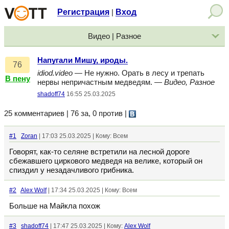
Регистрация
Вход
|
Видео | Разное
Напугали Мишу, ироды.
76
idiod.video
— Не нужно. Орать в лесу и трепать
В пену
нервы непричастным медведям. —
Видео, Разное
shadoff74
16:55 25.03.2025
25 комментариев | 76 за, 0 против
|
#1
Zoran
| 17:03 25.03.2025 | Кому: Всем
Говорят, как-то селяне встретили на лесной дороге
сбежавшего циркового медведя на велике, который он
спиздил у незадачливого грибника.
#2
Alex Wolf
| 17:34 25.03.2025 | Кому: Всем
Больше на Майкла похож
#3
shadoff74
| 17:47 25.03.2025 | Кому:
Alex Wolf