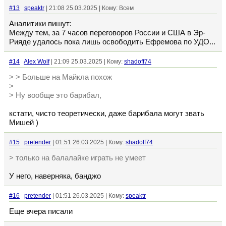
#13
speaktr
| 21:08 25.03.2025 | Кому: Всем
Аналитики пишут:
Между тем, за 7 часов переговоров России и США в Эр-
Рияде удалось пока лишь освободить Ефремова по УДО...
#14
Alex Wolf
| 21:09 25.03.2025 | Кому:
shadoff74
> > Больше на Майкла похож
>
> Ну вообще это барибал,
кстати, чисто теоретически, даже барибала могут звать
Мишей )
#15
pretender
| 01:51 26.03.2025 | Кому:
shadoff74
> только на балалайке играть не умеет
У него, наверняка, банджо
#16
pretender
| 01:51 26.03.2025 | Кому:
speaktr
Еще вчера писали