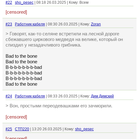
#22
sho_pesec
| 08:18 26.03.2025 | Кому: Всем
[censored]
#23
Работник кабеля
| 08:30 26.03.2025 | Кому:
Zoran
> Говорят, как-то селяне встретили на лесной дороге
сбежавшего циркового медведя на велике, который он
спиздил у незадачливого грибника.
Bad to the bone
Bad to the bone
B-b-b-b-b-b-b-bad
B-b-b-b-b-b-b-bad
B-b-b-b-b-b-b-bad
Bad to the bone
#24
Работник кабеля
| 08:33 26.03.2025 | Кому:
Дим Димский
> Вон, простыми переодевашками его зачморили.
[censored]
#25
СТП220
| 13:20 26.03.2025 | Кому:
sho_pesec
[censored]