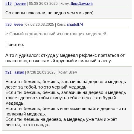
#19
Гречин
| 05:38 26.03.2025 | Кому:
Дим Димский
Со спины показали, не видно чем чмырил)
#20
buba
| 07:02 26.03.2025 | Кому:
shadoff74
> Самый недоделанный из настоящих медведей.
Понятно.
А то я удивился: откуда у медведя рефлекс прятаться от
опасности, он же самый крупный и сильный в лесу.
#21
askad
| 07:38 26.03.2025 | Кому: Всем
Если ты бежишь, бежишь, залазишь на дерево и медведь
лезет за тобой, то это черный медведь.
Если ты бежишь, бежишь, залазишь на дерево и медведь
трясет дерево чтобы скинуть тебя с него - это бурый
медведь.
Если ты бежишь, бежишь и не можешь найти дерево - это
полярный медведь.
Если ты лезешь на дерево, а медведь уже там и жрёт
листья, то это панда.