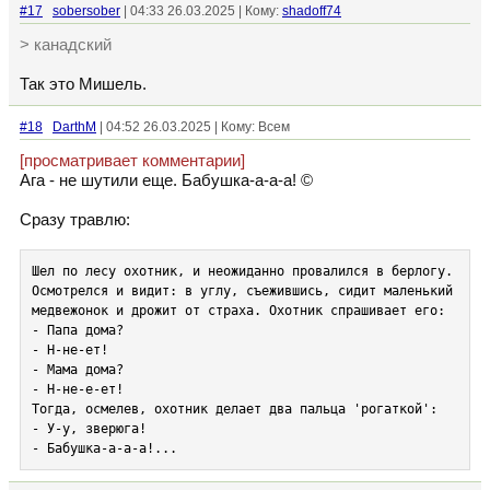
#17
sobersober
| 04:33 26.03.2025 | Кому:
shadoff74
> канадский
Так это Мишель.
#18
DarthM
| 04:52 26.03.2025 | Кому: Всем
[просматривает комментарии]
Ага - не шутили еще. Бабушка-а-а-а! ©
Сразу травлю:
Шел по лесу охотник, и неожиданно провалился в берлогу. 
Осмотрелся и видит: в углу, съежившись, сидит маленький 
медвежонок и дрожит от страха. Охотник спрашивает его:

- Папа дома?

- Н-не-ет!

- Мама дома?

- Н-не-е-ет!

Тогда, осмелев, охотник делает два пальца 'рогаткой':

- У-у, зверюга!

- Бабушка-а-а-а!...