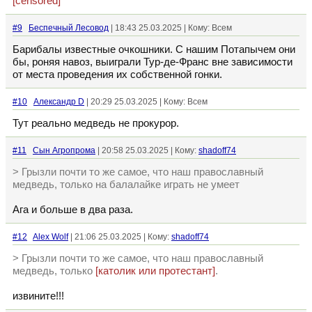
[censored]
#9
Беспечный Лесовод
| 18:43 25.03.2025 | Кому: Всем
Барибалы известные очкошники. С нашим Потапычем они
бы, роняя навоз, выиграли Тур-де-Франс вне зависимости
от места проведения их собственной гонки.
#10
Александр D
| 20:29 25.03.2025 | Кому: Всем
Тут реально медведь не прокурор.
#11
Сын Агропрома
| 20:58 25.03.2025 | Кому:
shadoff74
> Грызли почти то же самое, что наш православный
медведь, только на балалайке играть не умеет
Ага и больше в два раза.
#12
Alex Wolf
| 21:06 25.03.2025 | Кому:
shadoff74
> Грызли почти то же самое, что наш православный
медведь, только
[католик или протестант]
.
извините!!!