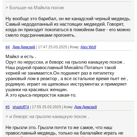
> Больше на Майкла похож
Ну вообще это барибал, он же канадский черный медведь.
Самый недоделанный из настоящих медведей. Говорят,
когда он приходит покопаться в помойном баке - его можно
смело подсрачниками прогонять.
#4
Дим Димский
| 17:47 25.03.2025 | Кому:
Alex Wolf
Майкл и есть .
Орут по нерусски, и беворс на грызлю канацкую похож .
Наш родной православный Михайло Потапыч такой
херней не занимается.Он подкинет раз в пятилетку
урановый лом в реактор , а все остальное время пьет ее ,
родимую, играет на щипковых инструментах и примеряет
ушанки на красивых женщин.
А это крыса-переросток какая-то.
#5
shadoff74
| 17:55 25.03.2025 | Кому:
Дим Димский
> и беворс на грызлю канацкую похож .
Не грызли это. Грызли почти то же самое, что наш
православный медведь, только на балалайке играть не