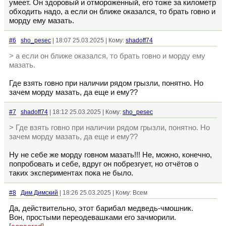
умеет. Он здоровый и отмороженный, его тоже за километр
обходить надо, а если он ближе оказался, то брать говно и
морду ему мазать.
#6
sho_pesec
| 18:07 25.03.2025 | Кому:
shadoff74
> а если он ближе оказался, то брать говно и морду ему
мазать.
Где взять говно при наличии рядом грызли, понятно. Но
зачем морду мазать, да еще и ему??
#7
shadoff74
| 18:12 25.03.2025 | Кому:
sho_pesec
> Где взять говно при наличии рядом грызли, понятно. Но
зачем морду мазать, да еще и ему??
Ну не себе же морду говном мазать!!! Не, можно, конечно,
попробовать и себе, вдруг он побрезгует, но отчётов о
таких экспериментах пока не было.
#8
Дим Димский
| 18:26 25.03.2025 | Кому: Всем
Да, действительно, этот барибал медведь-чмошник.
Вон, простыми переодевашками его зачморили.