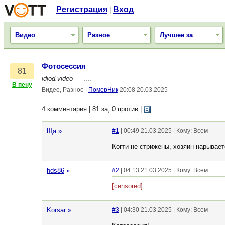
Регистрация
Вход
|
Видео
Разное
Лучшее за
Фотосессия
81
idiod.video
— ....
В пену
Видео, Разное
|
ПоморНик
20:08 20.03.2025
4 комментария | 81 за, 0 против
|
Ща
»
#1
| 00:49 21.03.2025 | Кому: Всем
Когти не стрижены, хозяин нарываетс
hds86
»
#2
| 04:13 21.03.2025 | Кому: Всем
[censored]
Korsar
»
#3
| 04:30 21.03.2025 | Кому: Всем