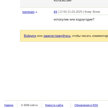
Котосессия!
torminen
»
#4
| 12:50 21.03.2025 | Кому: Всем
котохулие или кодоугодие?
Войдите
или
зарегистрируйтесь
чтобы писать комментар
Наверх
© 2026 vott.ru
Новости сайта
Обновления в RSS