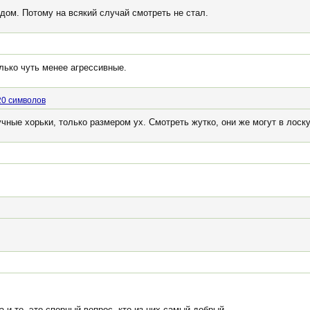
дом. Потому на всякий случай смотреть не стал.
лько чуть менее агрессивные.
20 символов
учные хорьки, только размером ух. Смотреть жутко, они же могут в лоск
 и то, это спорный вопрос, кто из них самый добрый.