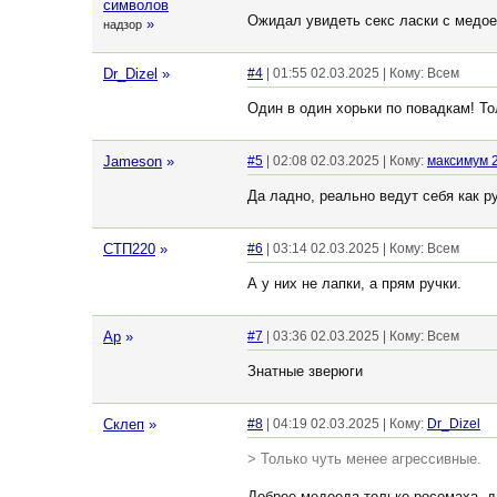
символов
Ожидал увидеть секс ласки с медое
»
надзор
Dr_Dizel
»
#4
| 01:55 02.03.2025 | Кому: Всем
Один в один хорьки по повадкам! То
Jameson
»
#5
| 02:08 02.03.2025 | Кому:
максимум 
Да ладно, реально ведут себя как р
СТП220
»
#6
| 03:14 02.03.2025 | Кому: Всем
А у них не лапки, а прям ручки.
Ар
»
#7
| 03:36 02.03.2025 | Кому: Всем
Знатные зверюги
Склеп
»
#8
| 04:19 02.03.2025 | Кому:
Dr_Dizel
> Только чуть менее агрессивные.
Добрее медоеда только росомаха, да