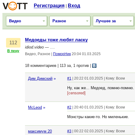
Регистрация
Вход
|
Видео
Разное
Лучшее за
Медоеды тоже любят ласку
112
idiod.video
— ....
В пену
Видео, Разное
|
ПоморНик
20:04 01.03.2025
18 комментариев | 113 за, 1 против
|
Дим Димский
»
#1
| 20:22 01.03.2025 | Кому: Всем
Ну, как же... Медоед, помню-помню.
[censored]
McLeod
»
#2
| 20:40 01.03.2025 | Кому: Всем
Монстры какие-то. Но миленькие.
максимум 20
#3
| 00:22 02.03.2025 | Кому: Всем