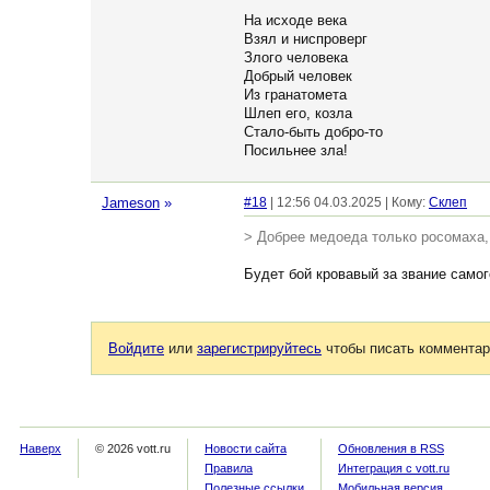
На исходе века
Взял и ниспроверг
Злого человека
Добрый человек
Из гранатомета
Шлеп его, козла
Стало-быть добро-то
Посильнее зла!
Jameson
»
#18
| 12:56 04.03.2025 | Кому:
Склеп
> Добрее медоеда только росомаха, 
Будет бой кровавый за звание самог
Войдите
или
зарегистрируйтесь
чтобы писать комментар
Наверх
© 2026 vott.ru
Новости сайта
Обновления в RSS
Правила
Интеграция с vott.ru
Полезные ссылки
Мобильная версия