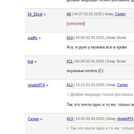
Dr_Dizel
»
#9
| 04:37 02.03.2025 | Кому:
Склеп
[censored]
sadfs
»
#10
| 05:00 02.03.2025 | Кому: Всем
Ага, и руки у мужика все в крови
kot
»
#11
| 06:28 02.03.2025 | Кому: Всем
охуенные котята (С)
shadoff74
»
#12
| 10:22 02.03.2025 | Кому:
Склеп
> Добрее медоеда только росомаха, 
Так это почти одно и то же, только 
Склеп
»
#13
| 10:43 02.03.2025 | Кому:
shadoff74
> Так это почти одно и то же, тольк