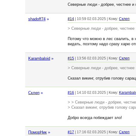
Северные люди - добрее, честнее и 
shadoff74
»
#14
| 10:59 02.03.2025 | Кому:
Склеп
> Северные люди - добрее, честнее 
Потому что можно в лес свалить, в н
видать, поэтому надо сразу харю от
Karambaloid
»
#15
| 13:56 02.03.2025 | Кому:
Склеп
> Северные люди - добрее, честнее 
Сказал викинг, отрубив голову сарац
Склеп
»
#16
| 14:10 02.03.2025 | Кому:
Karambal
> > Северные люди - добрее, честне
> Сказал викинг, отрубив голову сар
Добро всегда побеждает зло!
ПоморНик
»
#17
| 17:16 02.03.2025 | Кому:
Склеп