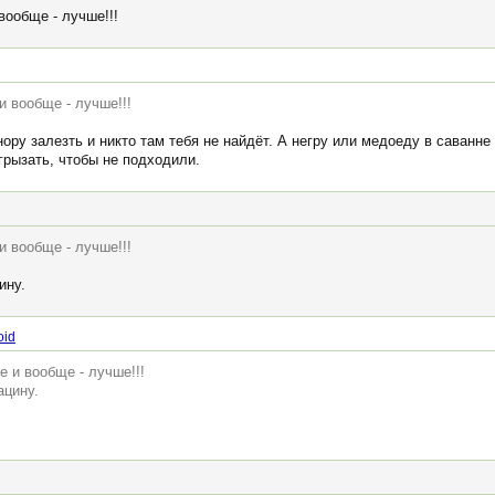
вообще - лучше!!!
и вообще - лучше!!!
ору залезть и никто там тебя не найдёт. А негру или медоеду в саванне 
грызать, чтобы не подходили.
и вообще - лучше!!!
ину.
oid
е и вообще - лучше!!!
ацину.