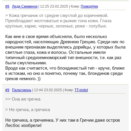
#8
Леди Скиминок
| 12:25 23.02.2025 | Кому:
ПоморНик
> Кожа гречанок от средне смуглой до коричневой.
Преобладают желтоватые и рыжие тона кожи. Глаза
крупные, карие, черные, зеленые, реже - голубые.
Как мне в свое время объясняли, было несколько
народностей, населяющих Древнюю Грецию. Среди них по
внешним признакам выделялись дорийцы, у которых была
светлые глаза, кожа и волосы. Остальные имели
типичный средиземноморский тип внешности, т.е. как раз
были смугленькими.
Вроде как считается, что блондинистый тип - круче, ближе
к истокам, но оно и понятно, почему так, блондинов среди
греков немного. ))
#9
Пальтоконь
| 12:44 23.02.2025 | Кому:
TT-pistol
>> Она же гречка
> Не гречка, а гречиха
Не гречиха, а гречиянка. У них там в Гречии даже остров
Лесбос изобрели!