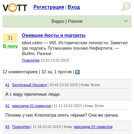
Регистрация
Вход
|
Видео | Разное
Ожившие бюсты и портреты
31
idiod.video
— ИИ. Исторические личности. Заметил
В пену
где подпись Тутанхамон похоже Нефертити. —
Видео, Разное
ПоморНик
10:33 23.02.2025
12 комментариев | 32 за, 1 против
|
#1
Беспечный Лесовод
| 10:44 23.02.2025 | Кому: Всем
А с виду приличные люди.
#2
максимум 20 символов
| 11:12 23.02.2025 | Кому: Всем
Почему у них Клеопатра опять чёрная? Она же гречка.
#3
ПоморНик
| 11:18 23.02.2025 | Кому:
максимум 20 символов