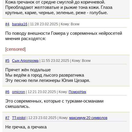
Кожа гречанок от средне смуглой до коричневой.
Преобладают желтоватые и рыжие тона кожи. Глаза
крупные, карие, черные, зеленые, реже - голубые.
#4
baraka16
| 11:28 23.02.2025 | Кому: Всем
По поводу внешности Гомера у современных нейросетей
мнения расходятся:
[censored]
#5
Сын Агропрома
| 11:55 23.02.2025 | Кому: Всем
Прячет жён подальше
Мы ведём а город лысого развратника
Эту песню пели легионеры Юлия Цезаря.
#6
omicron
| 12:21 23.02.2025 | Кому:
ПоморНик
Это современных, которые с турками-османами
смешались.
#7
TT-pistol
| 12:23 23.02.2025 | Кому:
максимум 20 символов
Не гречка, а гречиха