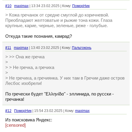
#10
maximax
| 13:34 23.02.2025 | Кому:
ПоморНик
> Кожа гречанок от средне смуглой до коричневой.
Преобладают желтоватые и рыжие тона кожи. Глаза
крупные, карие, черные, зеленые, реже - голубые.
Откуда такие познания, камрад?
#11
maximax
| 13:40 23.02.2025 | Кому:
Пальтоконь
> >> Она же гречка
>
> > Не гречка, а гречиха
>
> Не гречиха, а гречиянка. У них там в Гречии даже остров
Лесбос изобрели!
По гречески будет "Ελληνίδα" - эллинида, по русски -
гречанка!
#12
ПоморНик
| 15:54 23.02.2025 | Кому:
maximax
Из поисковика Яндекс:
[censored]