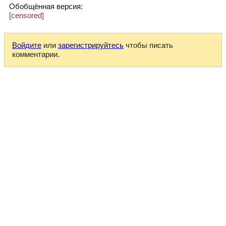
Обобщённая версия:
[censored]
Войдите
или
зарегистрируйтесь
чтобы писать
комментарии.