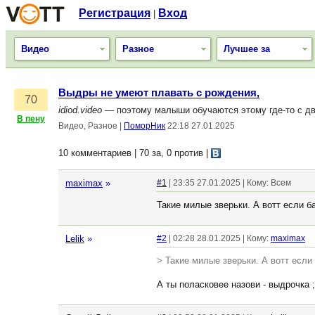
Регистрация
Вход
|
Видео
Разное
Лучшее за
Выдры не умеют плавать с рождения,
70
idiod.video
— поэтому малыши обучаются этому где-то с дву
В пену
Видео, Разное
|
ПоморНик
22:18 27.01.2025
10 комментариев | 70 за, 0 против
|
maximax
»
#1
| 23:35 27.01.2025 | Кому: Всем
Такие милые зверьки. А вотт если б
Lelik
»
#2
| 02:28 28.01.2025 | Кому:
maximax
> Такие милые зверьки. А вотт если
А ты поласковее назови - выдрочка ;