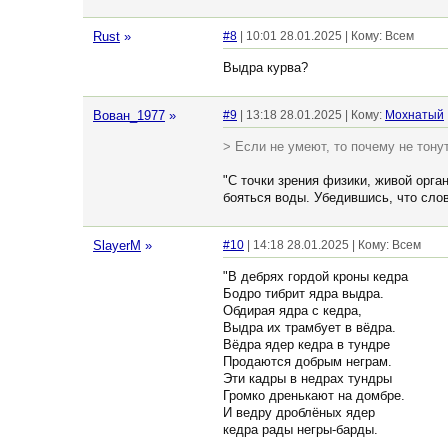
Rust
»
#8
| 10:01 28.01.2025 | Кому: Всем
Выдра курва?
Вован_1977
»
#9
| 13:18 28.01.2025 | Кому:
Мохнатый
> Если не умеют, то почему не тону
"С точки зрения физики, живой орга
бояться воды. Убедившись, что слов
SlayerM
»
#10
| 14:18 28.01.2025 | Кому: Всем
"В дебрях гордой кроны кедра
Бодро тибрит ядра выдра.
Обдирая ядра с кедра,
Выдра их трамбует в вёдра.
Вёдра ядер кедра в тундре
Продаются добрым неграм.
Эти кадры в недрах тундры
Громко дренькают на домбре.
И ведру дроблёных ядер
кедра рады негры-барды.