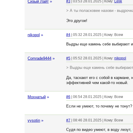
Сизый Лайт
»
#3
| 03:53 28.01.2025 | Кому:
Lelik
> А ты поласковее назови - выдрочка
Это другое!
nikopol
»
#4
| 05:32 28.01.2025 | Кому: Всем
Выдры еще камень себе выбирают и 
Comrade9444
»
#5
| 05:52 28.01.2025 | Кому:
nikopol
> Выдры еще камень себе выбирают 
Да, таскают его с собой в кармане,
эффективней чем какой-то новый.
Мохнатый
»
#6
| 06:54 28.01.2025 | Кому: Всем
Если не умеют, то почему не тонут?
vysotin
»
#7
| 08:46 28.01.2025 | Кому: Всем
Судя по видео умеют, в воду лезут,