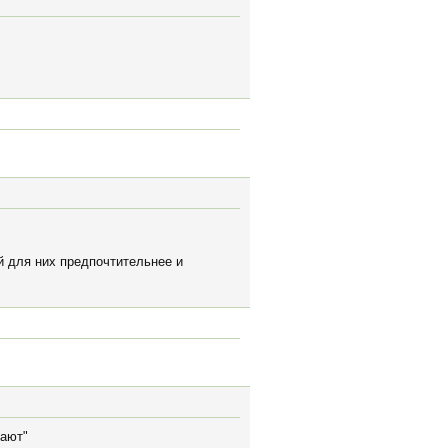
й для них предпочтительнее и
гают"