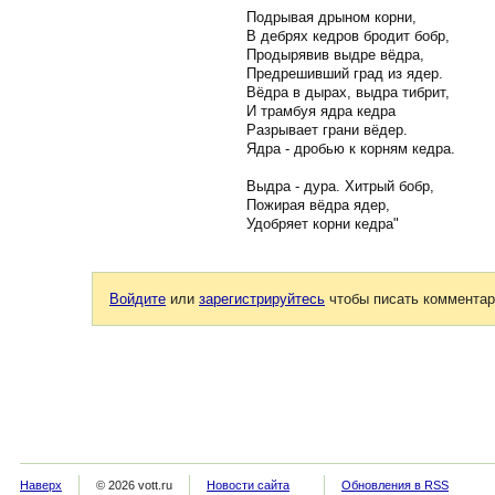
Подрывая дрыном корни,
В дебрях кедров бродит бобр,
Продырявив выдре вёдра,
Предрешивший град из ядер.
Вёдра в дырах, выдра тибрит,
И трамбуя ядра кедра
Разрывает грани вёдер.
Ядра - дробью к корням кедра.
Выдра - дура. Хитрый бобр,
Пожирая вёдра ядер,
Удобряет корни кедра"
Войдите
или
зарегистрируйтесь
чтобы писать комментар
Наверх
© 2026 vott.ru
Новости сайта
Обновления в RSS