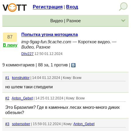
Регистрация
Вход
|
Видео | Разное
Попытка угона мотоцикла
87
img-9gag-fun.9cache.com
— Короткое видео. —
В пену
Видео, Разное
Dliv227
12:50 01.12.2024
9 комментариев | 88 за, 1 против
|
#1
konstruktor
| 14:04 01.12.2024 | Кому: Всем
но шлем таки спиздили
#2
Anton_Gebet
| 14:25 01.12.2024 | Кому: Всем
Это Бразилия? Где в каменных лесах много-много диких
обезьян?
#3
sobersober
| 15:59 01.12.2024 | Кому:
Anton_Gebet