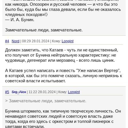
как никогда. Опозорен и русский человек — и что бы это
было бы, куда бы мы глаза девали, если бы не оказалось
«ледяных походов»!》
— И. А. Бунин.
Замечательные люди, замечательные.
#4
Nord
| 08:29 28.01.2024 | Кому:
Longint
Должен заметить, что Катаев - чуть ли не единственный,
кто получил от Бунина нейтральную характеристику: не
чудовище, дегенерат или мерзавец - всего лишь циник.
А Катаев успел написать и повесть "Уже написан Вертер",
в которой, как бы это помягче сказать, личную неприязнь к
советской власти испытывает.
#5
Srg_Alex
| 11:22 28.01.2024 | Кому:
Longint
> Замечательные люди, замечательные.
Бунина штормило, как типичную творческую личность. Он
ненавидел советских людей и советскую власть даже
тогда, когда его здесь с оркестром и толпой пионерок с
цветами встречали.