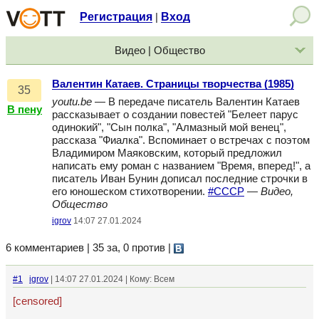
Регистрация
Вход
|
Видео | Общество
Валентин Катаев. Страницы творчества (1985)
35
youtu.be
— В передаче писатель Валентин Катаев
В пену
рассказывает о создании повестей "Белеет парус
одинокий", "Сын полка", "Алмазный мой венец",
рассказа "Фиалка". Вспоминает о встречах с поэтом
Владимиром Маяковским, который предложил
написать ему роман с названием "Время, вперед!", а
писатель Иван Бунин дописал последние строчки в
его юношеском стихотворении.
#СССР
—
Видео,
Общество
igrov
14:07 27.01.2024
6 комментариев | 35 за, 0 против
|
#1
igrov
| 14:07 27.01.2024 | Кому: Всем
[censored]