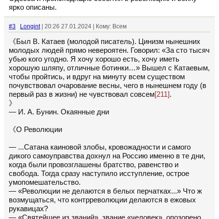
ярко описаны.
#3
Longint
| 20:26 27.01.2024 | Кому: Всем
《Был В. Катаев (молодой писатель). Цинизм нынешних
молодых людей прямо невероятен. Говорил: «За сто тысяч
убью кого угодно. Я хочу хорошо есть, хочу иметь
хорошую шляпу, отличные ботинки…» Вышел с Катаевым,
чтобы пройтись, и вдруг на минуту всем существом
почувствовал очарование весны, чего в нынешнем году (в
первый раз в жизни) не чувствовал совсем
[211]
.
》
— И. А. Бунин. Окаянные дни
《О Революции
— ...Сатана каиновой злобы, кровожадности и самого
дикого самоуправства дохнул на Россию именно в те дни,
когда были провозглашены братство, равенство и
свобода. Тогда сразу наступило исступление, острое
умопомешательство.
— «Революции не делаются в белых перчатках...» Что ж
возмущаться, что контрреволюции делаются в ежовых
рукавицах?
— «Святейшее из званий», звание «человек», опозорено,