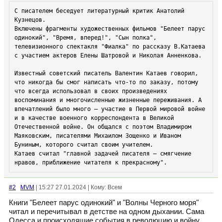
С писателем беседует литературный критик Анатолий 
Кузнецов.

Включены фрагменты художественных фильмов "Белеет парус 
одинокий", "Время, вперед!", "Сын полка", 
телевизионного спектакля "Фиалка" по рассказу В.Катаева 
с участием актеров Елены Шатровой и Николая Анненкова.

Известный советский писатель Валентин Катаев говорил, 
что никогда бы смог написать что-то по заказу, потому 
что всегда использовал в своих произведениях 
воспоминания и многочисленные жизненные переживания. А 
впечатлений было много – участие в Первой мировой войне 
и в качестве военного корреспондента в Великой 
Отечественной войне. Он общался с поэтом Владимиром 
Маяковским, писателями Михаилом Зощенко и Иваном 
Буниным, которого считал своим учителем. 

Катаев считал "главной задачей писателя – смягчение 
нравов, приближение читателя к прекрасному". 
#2
MVM
| 15:27 27.01.2024 | Кому: Всем
Книги "Белеет парус одинокий" и "Волны Черного моря"
читал и перечитывал в детстве на одном дыхании. Сама
Одесса и происходящие события в революцию и войну