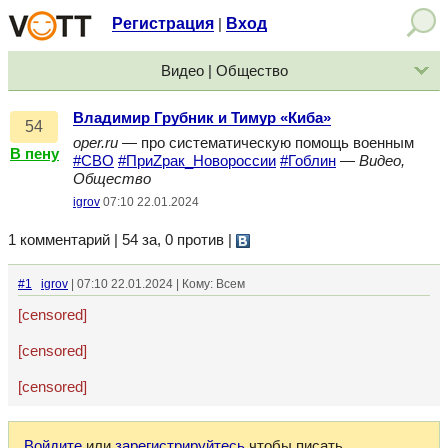
Регистрация
Вход
|
Видео | Общество
Владимир Грубник и Тимур «Киба»
54
oper.ru
— про систематическую помощь военным
В пену
#СВО
#ПриZрак_Новороссии
#Гоблин
—
Видео,
Общество
igrov
07:10 22.01.2024
1 комментарий | 54 за, 0 против
|
#1
igrov
| 07:10 22.01.2024 | Кому: Всем
[censored]
[censored]
[censored]
Войдите
или
зарегистрируйтесь
чтобы писать