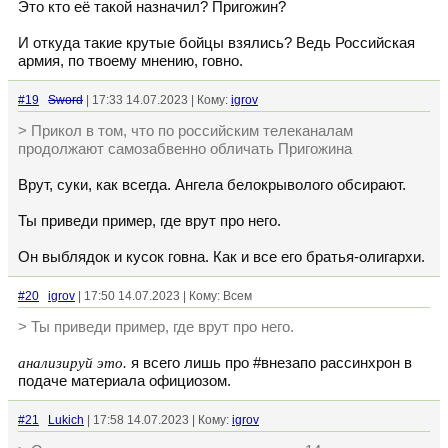
Это кто её такой назначил? Пригожин?
И откуда такие крутые бойцы взялись? Ведь Российская
армия, по твоему мнению, говно.
#19
Sword
| 17:33 14.07.2023 | Кому:
igrov
> Прикол в том, что по российским телеканалам
продолжают самозабвенно обличать Пригожина
Врут, суки, как всегда. Ангела белокрыволого обсирают.
Ты приведи пример, где врут про него.
Он выблядок и кусок говна. Как и все его братья-олигархи.
#20
igrov
| 17:50 14.07.2023 | Кому: Всем
> Ты приведи пример, где врут про него.
анализируй это.
я всего лишь про #внезапо рассинхрон в
подаче материала официозом.
#21
Lukich
| 17:58 14.07.2023 | Кому:
igrov