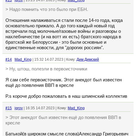
#13
igrov
| 15:23 14.07.2023 | Кому:
Mad_King
> Надо помнить что это было при ЕБН.
Отношения налаживаться стали после 14-го года, когда
основательно прижало. А до того каждый новый год
встречали под молочные/газовые войны и разговоры о
нахлебничестве (и на вотт их есть) братского народа в
братской же Белоруссии - это были основные и
единственные новости, для "дорогих россиян".
#14
Mad_King
| 15:32 14.07.2023 | Кому:
Дим Димский
> Ну, штош, полезли в первоисточники
Я сам себе первоисточник. Этот анекдот был известен
ещё до появления ВВП в кресле
P.s короче добро пожаловать в наш шпиенский коллектив
#15
igrov
| 16:35 14.07.2023 | Кому:
Mad_King
> Этот анекдот был известен ещё до появления ВВП в
кресле
Батькой(в широком смысле слова)Александр Григорьевич