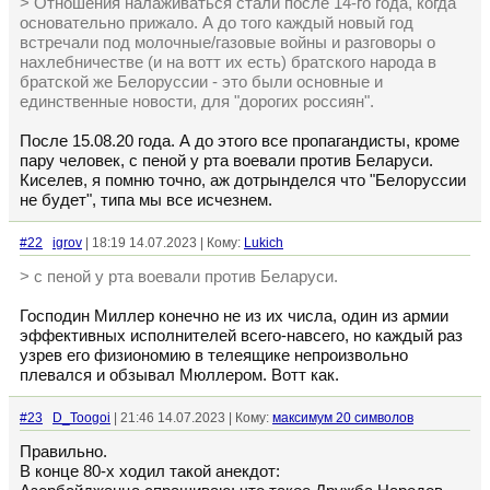
> Отношения налаживаться стали после 14-го года, когда
основательно прижало. А до того каждый новый год
встречали под молочные/газовые войны и разговоры о
нахлебничестве (и на вотт их есть) братского народа в
братской же Белоруссии - это были основные и
единственные новости, для "дорогих россиян".
После 15.08.20 года. А до этого все пропагандисты, кроме
пару человек, с пеной у рта воевали против Беларуси.
Киселев, я помню точно, аж дотрынделся что "Белоруссии
не будет", типа мы все исчезнем.
#22
igrov
| 18:19 14.07.2023 | Кому:
Lukich
> с пеной у рта воевали против Беларуси.
Господин Миллер конечно не из их числа, один из армии
эффективных исполнителей всего-навсего, но каждый раз
узрев его физиономию в телеящике непроизвольно
плевался и обзывал Мюллером. Вотт как.
#23
D_Toogoi
| 21:46 14.07.2023 | Кому:
максимум 20 символов
Правильно.
В конце 80-х ходил такой анекдот: