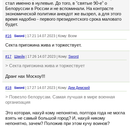
стал именно в нулевые. До того, в "святые 90-е" о
Белоруссии в России и не вспоминали. На контрасте
экономической политики анекдот же вызрел, а для этого
время надобно - первого президентского срока маловато
будет.
#16
Sword
| 17:21 14.07.2023 | Кому: Всем
Секта пригожина жива и торжествует.
#17
Швейк
| 17:26 14.07.2023 | Кому:
Sword
> Секта пригожина жива и торжествует
Дранг нах Москоу!!!
#18
Sword
| 17:27 14.07.2023 | Кому:
Дим Димский
> Повезло белорусам. Самая лучшая в мире военная
организация
Это которая, нахуй кому непонятно, полтора года не могла
взять не самый большой город? И, нахуй никому
непонятно, зачем? Положив при этом кучу воинов?