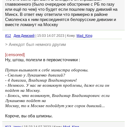
главвоенного (было очередное обострение с РБ по газу
или ещё по чем) что будет если пошлем пару дивизий на
Минск. В ответ ему ответили что примерно в районе
Смоленска к ним присоединятся белорусские дивизии и
вместе ломанут на Москву
#12
Дим Димский
| 15:03 14.07.2023 | Кому:
Mad_King
> Анекдот был немного другим
[censored]
Ну, штош, полезли в первоисточники :
Путин вызывает к себе министра обороны.
- Сколько у Лукашенко дивизий?
- 4 дивизии, Владимир Владимирович!
- Немного. У нас не возникнут проблемы, даже если он
пойдет на Москву.
- Боюсь, что возникнут, Владимир Владимирович: если
Лукашенко пойдет на
Москву, то к Москве подойдут уже сорок дивизий...
Короче, вы оба шпионы.