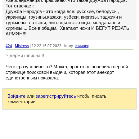
Азербайджанца спрашиваю: что такое Дружба Народов.
Тот отвечает:
Дружба Народов - это когда все: русские, белорусы,
украинцы, грузины,казахи, узбеки, киргизы, таджики и
туркмены, латыши, литовцы и эстонцы, молдаване и
киргизы.... Все в общем.. Хватают ножи И БЕГУТ РЕЗАТЬ
АРМЯН!!!
#24
Mistress
| 12:22 15.07.2023 | Кому:
сочинец
> держи шпиона!!!
Чего сразу шпион-то? Может, просто не поверила первой
странице поисковой выдачи, которая этот анекдот
единственным показала.
Войдите
или
зарегистрируйтесь
чтобы писать
комментарии.