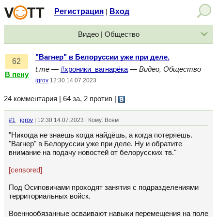
Регистрация
Вход
|
Видео | Общество
"Вагнер" в Белоруссии уже при деле.
62
t.me
—
#хроники_вагнарёка
—
Видео, Общество
В пену
igrov
12:30 14.07.2023
24 комментария | 64 за, 2 против
|
#1
igrov
| 12:30 14.07.2023 | Кому: Всем
"Никогда не знаешь когда найдёшь, а когда потеряешь.
"Вагнер" в Белоруссии уже при деле. Ну и обратите
внимание на подачу новостей от белорусских тв."
[censored]
Под Осиповичами проходят занятия с подразделениями
территориальных войск.
Военнообязанные осваивают навыки перемещения на поле