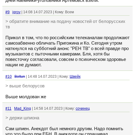
дней наемники-уголовники Артёмовск взяли.
#9
igrov
| 14:08 14.07.2023 | Кому: Всем
> обратите внимание на подачу новостей от белорусских
тв
Прикол в том, что по российским телеканалам продолжают
самозабвенно обличать Пригожина и Ко. Сегодня утром
наткнулся на субботний анонс "РЕН ТВ" о всей правде про
музыкантов с пыточными камерами. Бля, хотя бы
повесточку согласовали, совсем о психическом здоровье
нации не думают.
#10
Boltun
| 14:48 14.07.2023 | Кому:
Швейк
> выше белорусов
Выше молдован же
#11
Mad_King
| 14:58 14.07.2023 | Кому:
сочинец
> держи шпиона
Сам шпиен. Анекдот был немного другим. Надо помнить
что это было при ЕБН. В анекдоте он спрашивал