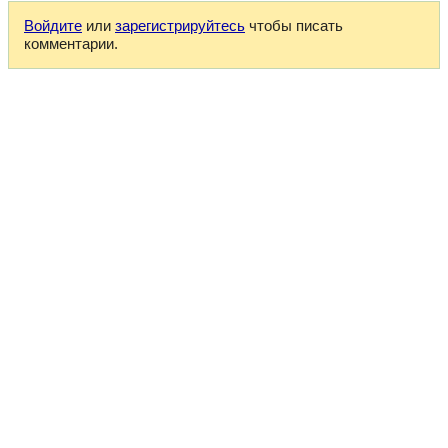
Войдите
или
зарегистрируйтесь
чтобы писать
комментарии.