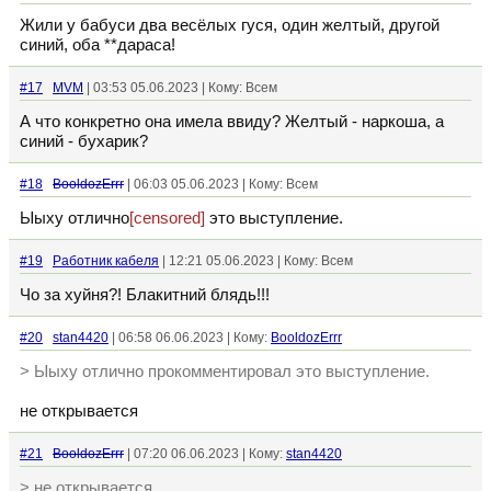
Жили у бабуси два весёлых гуся, один желтый, другой
синий, оба **дараса!
#17
MVM
| 03:53 05.06.2023 | Кому: Всем
А что конкретно она имела ввиду? Желтый - наркоша, а
синий - бухарик?
#18
BooldozErrr
| 06:03 05.06.2023 | Кому: Всем
Ыыху отлично
[censored]
это выступление.
#19
Работник кабеля
| 12:21 05.06.2023 | Кому: Всем
Чо за хуйня?! Блакитний блядь!!!
#20
stan4420
| 06:58 06.06.2023 | Кому:
BooldozErrr
> Ыыху отлично прокомментировал это выступление.
не открывается
#21
BooldozErrr
| 07:20 06.06.2023 | Кому:
stan4420
> не открывается