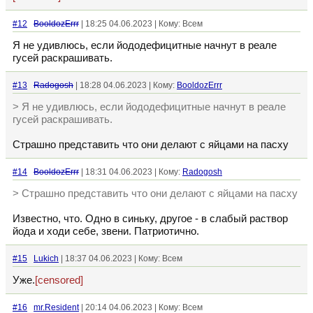
#12
BooldozErrr
| 18:25 04.06.2023 | Кому: Всем
Я не удивлюсь, если йододефицитные начнут в реале
гусей раскрашивать.
#13
Radogosh
| 18:28 04.06.2023 | Кому:
BooldozErrr
> Я не удивлюсь, если йододефицитные начнут в реале
гусей раскрашивать.
Страшно представить что они делают с яйцами на пасху
#14
BooldozErrr
| 18:31 04.06.2023 | Кому:
Radogosh
> Страшно представить что они делают с яйцами на пасху
Известно, что. Одно в синьку, другое - в слабый раствор
йода и ходи себе, звени. Патриотично.
#15
Lukich
| 18:37 04.06.2023 | Кому: Всем
Уже.
[censored]
#16
mr.Resident
| 20:14 04.06.2023 | Кому: Всем