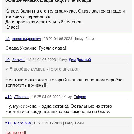
больше никаких шацов кацов и альбацов.
Класс. Залип на его телеграмчике. Оказывается он еще и
толковый переводчик.
Да и просто замечательный человек.
Класс!
#8
вован сидорович
| 18:21 04.06.2023 | Кому: Всем
Слава Украине! Гусям слава!
#9
Shnyrik
| 18:24 04.06.2023 | Кому:
Дим Димский
> Я вообще думал, что это анекдот.
Нет такого анекдота, который нельзя на полном серьёзе
воплотить в жизнь!!
#10
AThomas
| 18:25 04.06.2023 | Кому:
Enigma
Ну, муж и жена, - одна сатана). Остальные из этого
коллектива вроде в зашкварах замечены не были.
#11
NightTNW
| 18:25 04.06.2023 | Кому: Всем
[censored]