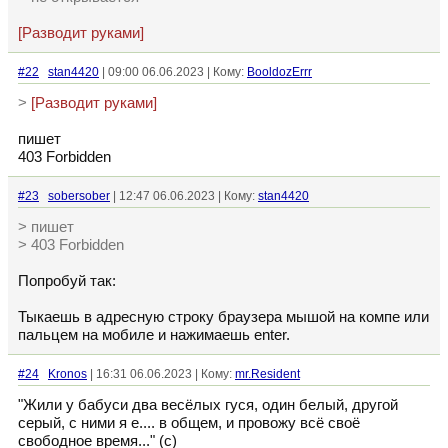
[Разводит руками]
#22
stan4420
| 09:00 06.06.2023 | Кому:
BooldozErrr
>
[Разводит руками]
пишет
403 Forbidden
#23
sobersober
| 12:47 06.06.2023 | Кому:
stan4420
> пишет
> 403 Forbidden
Попробуй так:
Тыкаешь в адресную строку браузера мышой на компе или
пальцем на мобиле и нажимаешь enter.
#24
Kronos
| 16:31 06.06.2023 | Кому:
mr.Resident
"Жили у бабуси два весёлых гуся, один белый, другой
серый, с ними я е.... в общем, и провожу всё своё
свободное время..." (с)