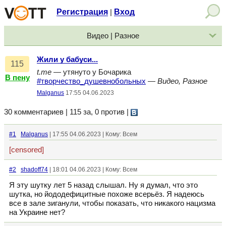
Регистрация
Вход
|
Видео | Разное
Жили у бабуси...
115
t.me
— утянуто у Бочарика
В пену
#творчество_душевнобольных
—
Видео, Разное
Malganus
17:55 04.06.2023
30 комментариев | 115 за, 0 против
|
#1
Malganus
| 17:55 04.06.2023 | Кому: Всем
[censored]
#2
shadoff74
| 18:01 04.06.2023 | Кому: Всем
Я эту шутку лет 5 назад слышал. Ну я думал, что это
шутка, но йододефицитные похоже всерьёз. Я надеюсь
все в зале зиганули, чтобы показать, что никакого нацизма
на Украине нет?