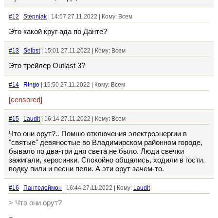
#12
Stepnjak
| 14:57 27.11.2022 | Кому: Всем
Это какой круг ада по Данте?
#13
Selbst
| 15:01 27.11.2022 | Кому: Всем
Это трейлер Outlast 3?
#14
Ringo
| 15:50 27.11.2022 | Кому: Всем
[censored]
#15
Laudit
| 16:14 27.11.2022 | Кому: Всем
Что они орут?.. Помню отключения электроэнергии в
"святые" девяностые во Владимирском районном городе,
бывало по два-три дня света не было. Люди свечки
зажигали, керосинки. Спокойно общались, ходили в гости,
водку пили и песни пели. А эти орут зачем-то.
#16
Пантелеймон
| 16:44 27.11.2022 | Кому:
Laudit
> Что они орут?