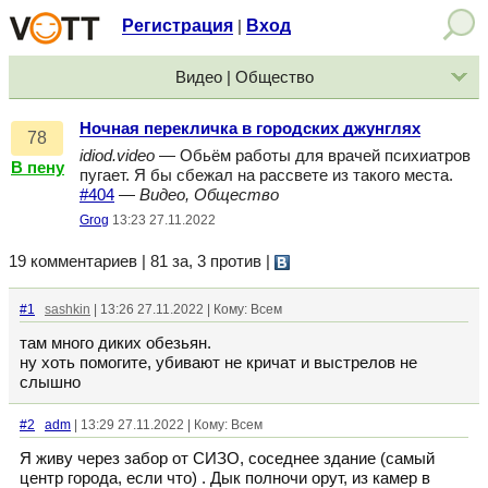
Регистрация
Вход
|
Видео | Общество
Ночная перекличка в городских джунглях
78
idiod.video
— Обьём работы для врачей психиатров
В пену
пугает. Я бы сбежал на рассвете из такого места.
#404
—
Видео, Общество
Grog
13:23 27.11.2022
19 комментариев | 81 за, 3 против
|
#1
sashkin
| 13:26 27.11.2022 | Кому: Всем
там много диких обезьян.
ну хоть помогите, убивают не кричат и выстрелов не
слышно
#2
adm
| 13:29 27.11.2022 | Кому: Всем
Я живу через забор от СИЗО, соседнее здание (самый
центр города, если что) . Дык полночи орут, из камер в