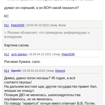
думал он хороший, а он ВОН какой оказался?
КС
#11
PeterNOR
| 18:05 04.10.2022 | Кому: Всем
> Япония объявляет, что проведены референдумы о
вхождении
Картина салом.
#12
arch stanton
| 18:09 04.10.2022 | Кому:
PeterNOR
Рисовая бумага, сало.
#13
Egor33
| 18:29 04.10.2022 | Кому:
Dimonij
Димка, давно погон носишь? 45 годин, а всё
соответствуешь!
На дальнем востоке щас другое государство правит бал,
япошки не пляшут.
Позиция ДЮ не менялась, шапкозадительства
поубавилось, но не менялась.
По поводу "нравится" лучше вмего отвечает В.В. Путин.