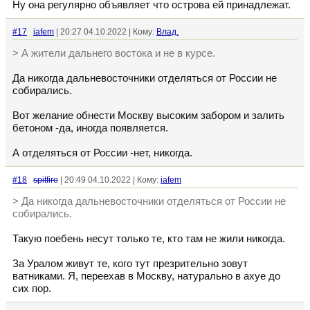
Ну она регулярно объявляет что острова ей принадлежат.
#17
iafem
| 20:27 04.10.2022 | Кому:
Влад.
> А жители дальнего востока и не в курсе.
Да никогда дальневосточники отделяться от России не
собирались.
Вот желание обнести Москву высоким забором и залить
бетоном -да, иногда появляется.
А отделяться от России -нет, никогда.
#18
spitfire
| 20:49 04.10.2022 | Кому:
iafem
> Да никогда дальневосточники отделяться от России не
собирались.
Такую поебень несут только те, кто там не жили никогда.
За Уралом живут те, кого тут презрительно зовут
ватниками. Я, переехав в Москву, натурально в ахуе до
сих пор.