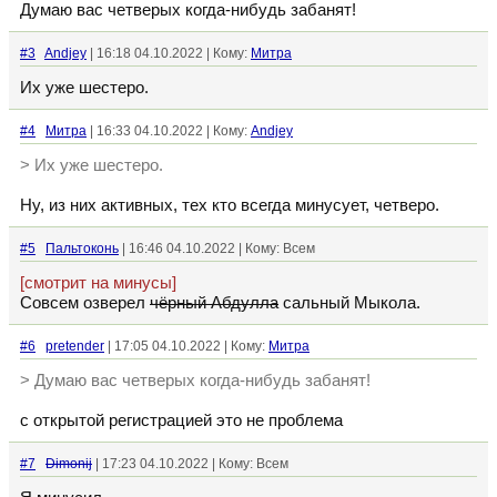
Думаю вас четверых когда-нибудь забанят!
#3
Andjey
| 16:18 04.10.2022 | Кому:
Митра
Их уже шестеро.
#4
Митра
| 16:33 04.10.2022 | Кому:
Andjey
> Их уже шестеро.
Ну, из них активных, тех кто всегда минусует, четверо.
#5
Пальтоконь
| 16:46 04.10.2022 | Кому: Всем
[смотрит на минусы]
Совсем озверел
чёрный Абдулла
сальный Мыкола.
#6
pretender
| 17:05 04.10.2022 | Кому:
Митра
> Думаю вас четверых когда-нибудь забанят!
с открытой регистрацией это не проблема
#7
Dimonij
| 17:23 04.10.2022 | Кому: Всем