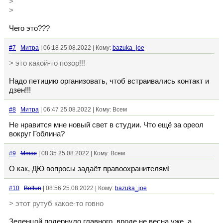
>
>
Чего это???
#7
Митра
| 06:18 25.08.2022 | Кому:
bazuka_joe
> это какой-то позор!!!
Надо петицию организовать, чтоб встраивались контакт и
дзен!!!
#8
Митра
| 06:47 25.08.2022 | Кому: Всем
Не нравится мне новый свет в студии. Что ещё за ореол
вокруг Гоблина?
#9
Mmax
| 08:35 25.08.2022 | Кому: Всем
О как, ДЮ вопросы задаёт правоохранителям!
#10
Boltun
| 08:56 25.08.2022 | Кому:
bazuka_joe
> этот рутуб какое-то говно
Зеленцой подернуло главного, вроде не весна уже, а