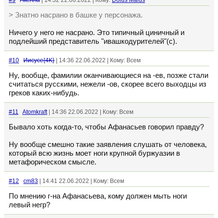
#9
Акелла
| 14:32 22.06.2022 | Кому:
Dolus Malus
> Знатно насрано в башке у персонажа.
Ничего у него не насрано. Это типичный циничный и
подлейший представитель "ивашкодурителей"(с).
#10
Иисусе{4K}
| 14:36 22.06.2022 | Кому: Всем
Ну, вообще, фамилии оканчивающиеся на -ев, позже стали
считаться русскими, нежели -ов, скорее всего выходцы из
греков каких-нибудь.
#11
Atomkraft
| 14:36 22.06.2022 | Кому: Всем
Бывало хоть когда-то, чтобы Афанасьев говорил правду?
Ну вообще смешно такие заявления слушать от человека,
который всю жизнь моет ноги крупной буржуазии в
метафорическом смысле.
#12
cm83
| 14:41 22.06.2022 | Кому: Всем
По мнению г-на Афанасьева, кому должен мыть ноги
левый негр?