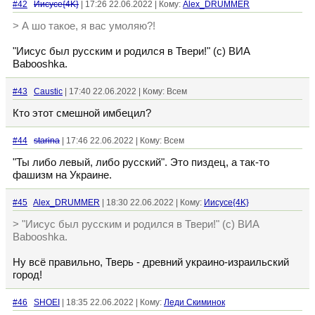
#42
Иисусе{4K}
| 17:26 22.06.2022 | Кому:
Alex_DRUMMER
> А шо такое, я вас умоляю?!
"Иисус был русским и родился в Твери!" (с) ВИА
Babooshka.
#43
Caustic
| 17:40 22.06.2022 | Кому: Всем
Кто этот смешной имбецил?
#44
starina
| 17:46 22.06.2022 | Кому: Всем
"Ты либо левый, либо русский". Это пиздец, а так-то
фашизм на Украине.
#45
Alex_DRUMMER
| 18:30 22.06.2022 | Кому:
Иисусе{4K}
> "Иисус был русским и родился в Твери!" (с) ВИА
Babooshka.
Ну всё правильно, Тверь - древний украино-израильский
город!
#46
SHOEI
| 18:35 22.06.2022 | Кому:
Леди Скиминок