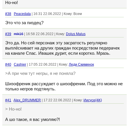
Но-но!
#38
Peacedata
| 16:31 22.06.2022 | Кому: Всем
Это что за пиздец?
#39
mik16
| 16:58 22.06.2022 | Кому:
Dolus Malus
Это да. Но сей персонаж эту засратость регулярно
выплёскивает на других граждан посредством педерачек
на канале Спас. Ивашек дурит, если коротко. Мразь.
#40
Cashier
| 17:05 22.06.2022 | Кому:
Леди Скиминок
>А при чем тут негры, я не поняла?
Шизофреник рассуждает о шизофрении. Под это можно не
только негров подтянуть.
#41
Alex_DRUMMER
| 17:22 22.06.2022 | Кому:
Иисусе{4K}
> Но-но!
А шо такое, я вас умоляю?!