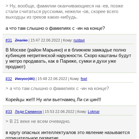
> Ну, вообще, фамилии оканчивающиеся на -ев, позже
стали считаться русскими, нежели -ов, скорее всего
выходцы из греков каких-нибудь.
а что там слышно о фамилиях с -ин на конце?
#31
Znaeko
| 15:47 22.06.2022 | Кому:
rustavi
В Москве (район Марьино) и в ближнем замкадье полно
кубинцев негритянской наружности. Скоро каштаны будут
у метро продавать, как в Париже, сумки и духи уже
продают)
#32
Иисусе{4K}
| 15:48 22.06.2022 | Кому:
fswl
> а что там слышно о фамилиях с -ин на конце?
Корейцы же!!! Ну или вьетнамец Ли си цин!!!
#33
Леди Скиминок
| 15:53 22.06.2022 | Кому:
Loknar
> В 21 веке не всем очевидно.
в кругу опасных интеллектуалов это явление называется
отрицательное развитие.