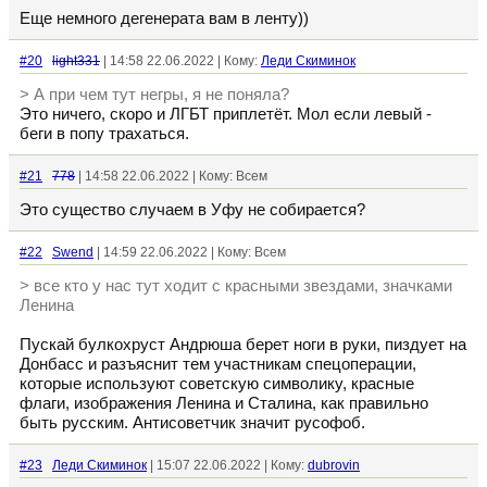
Еще немного дегенерата вам в ленту))
#20
light331
| 14:58 22.06.2022 | Кому:
Леди Скиминок
> А при чем тут негры, я не поняла?
Это ничего, скоро и ЛГБТ приплетёт. Мол если левый -
беги в попу трахаться.
#21
778
| 14:58 22.06.2022 | Кому: Всем
Это существо случаем в Уфу не собирается?
#22
Swend
| 14:59 22.06.2022 | Кому: Всем
> все кто у нас тут ходит с красными звездами, значками
Ленина
Пускай булкохруст Андрюша берет ноги в руки, пиздует на
Донбасс и разъяснит тем участникам спецоперации,
которые используют советскую символику, красные
флаги, изображения Ленина и Сталина, как правильно
быть русским. Антисоветчик значит русофоб.
#23
Леди Скиминок
| 15:07 22.06.2022 | Кому:
dubrovin