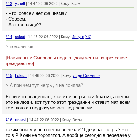
#13
ycheff
| 14:44 22.06.2022 | Кому: Всем
- Что, совсем нет фашизма?
- Совсем.
- А если найду?!
#14
askad
| 14:45 22.06.2022 | Кому:
Иисусе{4K}
> нежели -ов
[Новиковы и Смирновы подают документы на греческое
гражданство]
#15
Loknar
| 14:46 22.06.2022 | Кому:
Леди Скиминок
> А при чем тут негры, я не поняла?
Если интернационал, значит и негры нам братья, а негры
это не люди, вот тут то этот гражданин и ставит мат всем
тем, кого он подразумевает под левыми.
#16
rustavi
| 14:47 22.06.2022 | Кому: Всем
каким боком у него негры вылезли? Где у нас негры? Что-
то в РФ они не торопятся. А вообще сегодня в передаче у