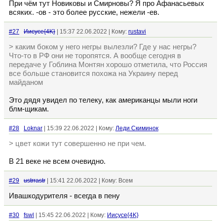
При чём тут Новиковы и Смирновы? Я про Афанасьевых
всяких. -ов - это более русские, нежели -ев.
#27
Иисусе{4K}
| 15:37 22.06.2022 | Кому:
rustavi
> каким боком у него негры вылезли? Где у нас негры?
Что-то в РФ они не торопятся. А вообще сегодня в
передаче у Гоблина Монтян хорошо отметила, что Россия
все больше становится похожа на Украину перед
майданом
Это дядя увидел по телеку, как американцы мыли ноги
блм-щикам.
#28
Loknar
| 15:39 22.06.2022 | Кому:
Леди Скиминок
> цвет кожи тут совершенно не при чем.
В 21 веке не всем очевидно.
#29
ustrrastr
| 15:41 22.06.2022 | Кому: Всем
Ивашкодурителя - всегда в пену
#30
fswl
| 15:45 22.06.2022 | Кому:
Иисусе{4K}