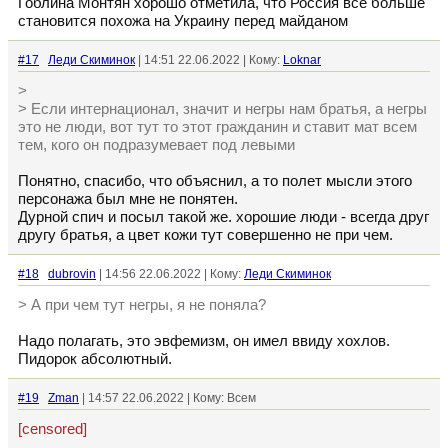
Гоблина Монтян хорошо отметила, что Россия все больше
становится похожа на Украину перед майданом
#17
Леди Скиминок
| 14:51 22.06.2022 | Кому:
Loknar
>
> Если интернационал, значит и негры нам братья, а негры
это не люди, вот тут то этот гражданин и ставит мат всем
тем, кого он подразумевает под левыми
Понятно, спасибо, что объяснил, а то полет мысли этого
персонажа был мне не понятен.
Дурной спич и посыл такой же. хорошие люди - всегда друг
другу братья, а цвет кожи тут совершенно не при чем.
#18
dubrovin
| 14:56 22.06.2022 | Кому:
Леди Скиминок
> А при чем тут негры, я не поняла?
Надо полагать, это эвфемизм, он имел ввиду хохлов.
Пидорок абсолютный.
#19
Zman
| 14:57 22.06.2022 | Кому: Всем
[censored]