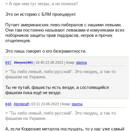
> А при чем тут негры, я не поняла?
Это он историю с БЛМ проецирует.
Путает американских лево-либералов с нашими левыми.
Они там постоянно называют леваками и комуняками всех
поборников защиты прав пидорасов, негров и прочих
отщепенцев.
Это лишь говорит о его безграмотности.
#47
Иисусе{4K}
| 18:40 22.06.2022 | Кому:
starina
> "Ты либо левый, либо русский". Это пиздец, а так-то
фашизм на Украине.
Ты не путай, фашисты есть везде, а состоявщийся
фашизм пока ещё не везде.
#48
Atomkraft
| 03:11 23.06.2022 | Кому:
starina
> "Ты либо левый, либо русский". Это пиздец, а так-то
фашизм на Украине.
А, если Коррозию металла послушать, то у нас уже самый