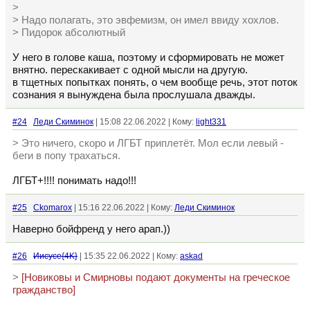
>
> Надо полагать, это эвфемизм, он имел ввиду хохлов.
> Пидорок абсолютный
У него в голове каша, поэтому и сформировать не может
внятно. перескакивает с одной мысли на другую.
в тщетных попытках понять, о чем вообще речь, этот поток
сознания я вынуждена была прослушала дважды.
#24
Леди Скиминок
| 15:08 22.06.2022 | Кому:
light331
> Это ничего, скоро и ЛГБТ приплетёт. Мол если левый -
беги в попу трахаться.
ЛГБТ+!!!! понимать надо!!!
#25
Ckomarox
| 15:16 22.06.2022 | Кому:
Леди Скиминок
Наверно бойфренд у него арап.))
#26
Иисусе{4K}
| 15:35 22.06.2022 | Кому:
askad
>
[Новиковы и Смирновы подают документы на греческое
гражданство]