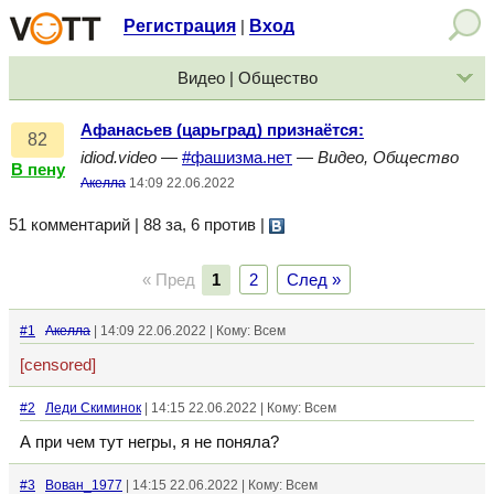
Регистрация
Вход
|
Видео | Общество
Афанасьев (царьград) признаётся:
82
idiod.video
—
#фашизма.нет
—
Видео, Общество
В пену
Акелла
14:09 22.06.2022
51 комментарий | 88 за, 6 против
|
« Пред
1
2
След »
#1
Акелла
| 14:09 22.06.2022 | Кому: Всем
[censored]
#2
Леди Скиминок
| 14:15 22.06.2022 | Кому: Всем
А при чем тут негры, я не поняла?
#3
Вован_1977
| 14:15 22.06.2022 | Кому: Всем