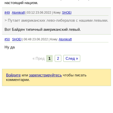
настоящий нацизм.
#49
Atomkraft
| 03:12 23.06.2022 | Кому:
SHOEI
> Путает американских лево-либералов с нашими левыми.
Вот Байден типичный американский левый.
#50
SHOEI
| 06:48 23.06.2022 | Кому:
Atomkraft
Ну да
« Пред
1
2
След »
Войдите
или
зарегистрируйтесь
чтобы писать
комментарии.