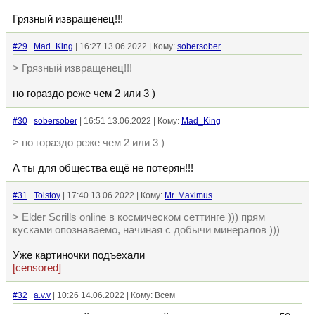
Грязный извращенец!!!
#29
Mad_King
| 16:27 13.06.2022 | Кому:
sobersober
> Грязный извращенец!!!
но гораздо реже чем 2 или 3 )
#30
sobersober
| 16:51 13.06.2022 | Кому:
Mad_King
> но гораздо реже чем 2 или 3 )
А ты для общества ещё не потерян!!!
#31
Tolstoy
| 17:40 13.06.2022 | Кому:
Mr. Maximus
> Elder Scrills online в космическом сеттинге ))) прям
кусками опознаваемо, начиная с добычи минералов )))
Уже картиночки подъехали
[censored]
#32
a.v.v
| 10:26 14.06.2022 | Кому: Всем