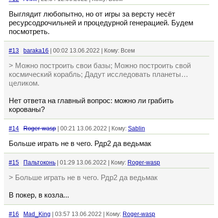
Выглядит любопытно, но от игры за версту несёт
ресурсодрочильней и процедурной генерацией. Будем
посмотреть.
#13
baraka16
| 00:02 13.06.2022 | Кому: Всем
> Можно построить свои базы; Можно построить свой
космический корабль; Дадут исследовать планеты…
целиком.
Нет ответа на главный вопрос: можно ли грабить
корованы?
#14
Roger-wasp
| 00:21 13.06.2022 | Кому:
Sablin
Больше играть не в чего. Рдр2 да ведьмак
#15
Пальтоконь
| 01:29 13.06.2022 | Кому:
Roger-wasp
> Больше играть не в чего. Рдр2 да ведьмак
В покер, в козла...
#16
Mad_King
| 03:57 13.06.2022 | Кому:
Roger-wasp