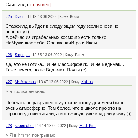
Сайт мода:
[censored]
#25
Dyton
| 11:13 13.06.2022 | Кому: Всем
Старфилд выйдет в следующем году (если снова не
перенесут).
А сейчас из играбельных космоигр есть только
НеМужицкоеНебо, ОранжеваяИгра и Иксы.
#26
Stepnjak
| 12:55 13.06.2022 | Кому: Всем
Да, это не Готика... И не МассЭффект... И не Ведьмак...
Тоже ничего, но не Ведьмак! Почти (с)
#27
Mr. Maximus
| 13:47 13.06.2022 | Кому:
Kaktus
> а тройка не знаю
Побегать по разрушенному фашингтону для меня было
очень атмосферно. Тем более, что в школе про это на
страноведении читали, а вот вживую уже вряд ли увижу )))
#28
sobersober
| 14:14 13.06.2022 | Кому:
Mad_King
> Я в hmm4 поигрываю