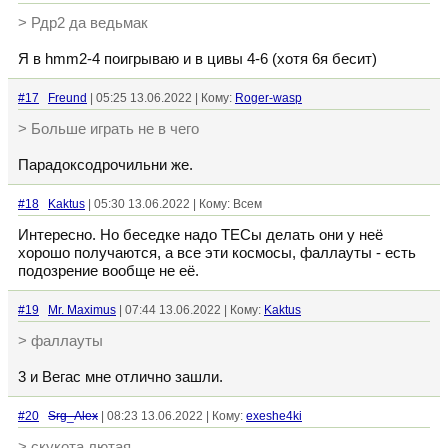
> Рдр2 да ведьмак
Я в hmm2-4 поигрываю и в цивы 4-6 (хотя 6я бесит)
#17
Freund
| 05:25 13.06.2022 | Кому:
Roger-wasp
> Больше играть не в чего
Парадоксодрочильни же.
#18
Kaktus
| 05:30 13.06.2022 | Кому: Всем
Интересно. Но беседке надо ТЕСы делать они у неё
хорошо получаются, а все эти космосы, фаллауты - есть
подозрение вообще не её.
#19
Mr. Maximus
| 07:44 13.06.2022 | Кому:
Kaktus
> фаллауты
3 и Вегас мне отлично зашли.
#20
Srg_Alex
| 08:23 13.06.2022 | Кому:
exeshe4ki
> скукота лютая