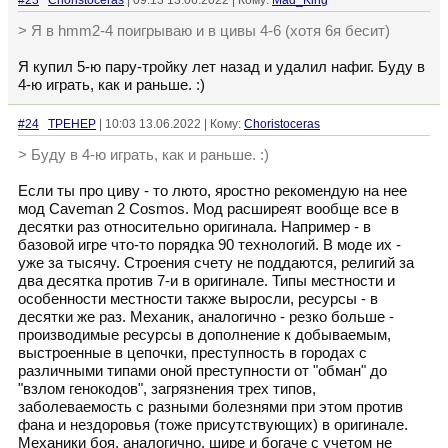
#23
Choristoceras
| 09:13 13.06.2022 | Кому:
Mad_King
> Я в hmm2-4 поигрываю и в цивы 4-6 (хотя 6я бесит)
Я купил 5-ю пару-тройку лет назад и удалил нафиг. Буду в
4-ю играть, как и раньше. :)
#24
TPEHEP
| 10:03 13.06.2022 | Кому:
Choristoceras
> Буду в 4-ю играть, как и раньше. :)
Если ты про циву - то люто, яростно рекомендую на нее
мод Caveman 2 Cosmos. Мод расширеят вообще все в
десятки раз относительно оригинала. Например - в
базовой игре что-то порядка 90 технологий. В моде их -
уже за тысячу. Строения счету не поддаются, религий за
два десятка против 7-и в оригинале. Типы местности и
особенности местности также выросли, ресурсы - в
десятки же раз. Механик, аналогично - резко больше -
производимые ресурсы в дополнение к добываемым,
выстроенные в цепочки, преступность в городах с
различными типами оной преступности от "обман" до
"взлом генокодов", загрязнения трех типов,
заболеваемость с разными болезнями при этом против
фана и нездоровья (тоже присутствующих) в оригинале.
Механики боя, аналогично, шире и богаче с учетом не