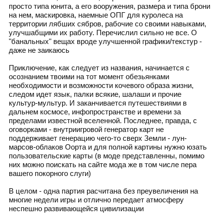
просто типа юнита, а его вооружения, размера и типа брони
на нем, маскировка, наемные ОПГ для куролеса на
территории лябших сябров, рабочие со своими навыками,
улучшабщими их работу. Перечислил сильно не все. О
"банальных" вещах вроде улучшенной графики/текстур -
даже не заикаюсь
Приключение, как следует из названия, начинается с
осознанием твоими на тот момент обезьянками
необходимости и возможности кочевого образа жизни,
следом идет язык, палки всякие, шалаши и прочие
культур-мультур. И заканчивается путешествиями в
дальнем космосе, инфопространстве и времени за
пределами известной вселенной. Последнее, правда, с
оговорками - внутриигровой генератор карт не
поддерживает генерацию чего-то сверх Земли - лун-
марсов-облаков Оорта и для полной картины нужно юзать
пользовательские карты (в моде представленны, помимо
них можно поискать на сайте мода же в том числе пера
вашего покорного слуги)
В целом - одна партия расчитана без преувеличения на
многие недели игры и отлично передает атмосферу
неспешно развивающейся цивилизации