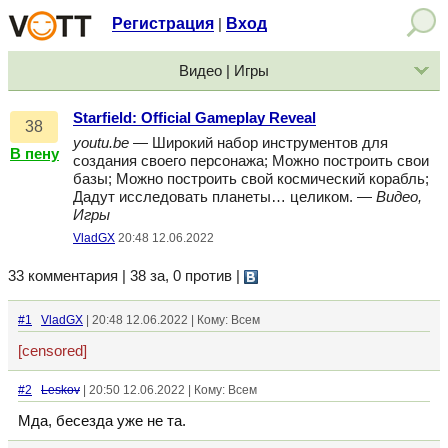
Регистрация
Вход
|
Видео | Игры
Starfield: Official Gameplay Reveal
38
youtu.be
— Широкий набор инструментов для
В пену
создания своего персонажа; Можно построить свои
базы; Можно построить свой космический корабль;
Дадут исследовать планеты… целиком. —
Видео,
Игры
VladGX
20:48 12.06.2022
33 комментария | 38 за, 0 против
|
#1
VladGX
| 20:48 12.06.2022 | Кому: Всем
[censored]
#2
Leskov
| 20:50 12.06.2022 | Кому: Всем
Мда, бесезда уже не та.