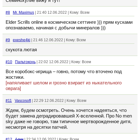
Семинохулие вижу я тут!
#8
Mr. Maximus
| 21:40 12.06.2022 | Кому: Всем
Elder Scrills online в космическом сеттинге ))) прям кусками
опознаваемо, начиная с добычи минералов )))
#9
exeshe4ki
| 21:46 12.06.2022 | Кому: Всем
скукота лютая
#10
Пальтоконь
| 22:02 12.06.2022 | Кому: Всем
Все коробокс-игрища – говно, потому что вточено под
жостики.
[напяливает шелом и грозно взирает из ныкательного
оврага]
#11
Vascosoft
| 22:29 12.06.2022 | Кому: Всем
Ждем, будем осмотреть. Очень хочется надеяться, что
будет замена деградировавшей Х-вселенной. Про No men
sky даже не говорю, там типичное мертворожденное дитя,
несмотря на десятки патчей.
#12
Алик
| 22:34 12.06.2022 | Кому: Всем