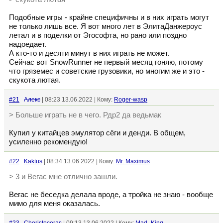
Подобные игры - крайне специфичны и в них играть могут
не только лишь все. Я вот много лет в ЭлитаДанжероус
летал и в поделки от Эгософта, но рано или поздно
надоедает.
А кто-то и десяти минут в них играть не может.
Сейчас вот SnowRunner не первый месяц гоняю, потому
что гряземес и советские грузовики, но многим же и это -
скукота лютая.
#21
Алекс
| 08:23 13.06.2022 | Кому:
Roger-wasp
> Больше играть не в чего. Рдр2 да ведьмак
Купил у китайцев эмулятор сёги и денди. В общем,
усиленно рекомендую!
#22
Kaktus
| 08:34 13.06.2022 | Кому:
Mr. Maximus
> 3 и Вегас мне отлично зашли.
Вегас не беседка делала вроде, а тройка не знаю - вообще
мимо для меня оказалась.