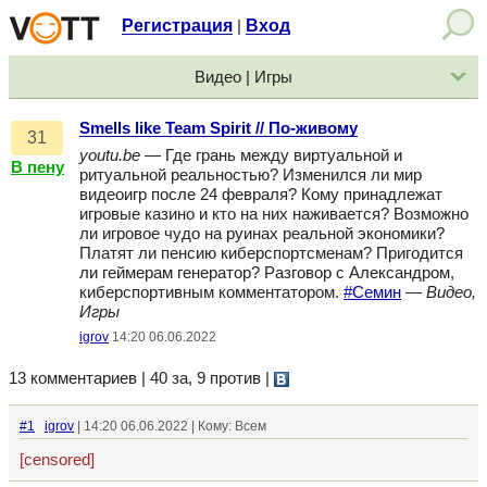
Регистрация
Вход
|
Видео | Игры
Smells like Team Spirit // По-живому
31
youtu.be
— Где грань между виртуальной и
В пену
ритуальной реальностью? Изменился ли мир
видеоигр после 24 февраля? Кому принадлежат
игровые казино и кто на них наживается? Возможно
ли игровое чудо на руинах реальной экономики?
Платят ли пенсию киберспортсменам? Пригодится
ли геймерам генератор? Разговор с Александром,
киберспортивным комментатором.
#Семин
—
Видео,
Игры
igrov
14:20 06.06.2022
13 комментариев | 40 за, 9 против
|
#1
igrov
| 14:20 06.06.2022 | Кому: Всем
[censored]