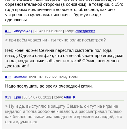
соревновательной стороны (в основном). а товарищ, с 15го
года прямо вовлечённый во всё это, объяснял, как оно
устроено за кулисами. синопсис - буржуи везде
одинаковы.
#11
Иисусе{4K}
| 20:46 06.06.2022 | Кому:
[cyber]nigger
> при всём уважении - ты точно ролик посмотрел?
Нет, конечно же! Сёмина перестал смотреть пол года
назад. Однако сам факт, что он не забывает про игры даже
тогда, когда игорьки забыли, кто такой Сёмин, неизменно
доставляет!
#12
ustrrastr
| 05:01 07.06.2022 | Кому: Всем
Надо послушать во время очередной катки.
#13
Ерш
| 08:34 07.06.2022 | Кому:
Artur_K
> Ну и да, выступлю в защиту Сёмина, он тут на игры не
кидался и тогда особо не кидался, а рассматривал только
как бизнес по выкачиванию денег и времени из людей, это
если вдуматься.