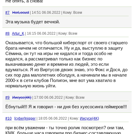
Не опять, а снова!
#7
HorLocust
| 14:51 06.06.2022 | Кому: Всем
Эта музыка будет вечной.
#8
Artur_K
| 16:15 06.06.2022 | Кому: Всем
Оказывается, что большой киберспорт от своего старшего
брата ничем не отличается. Ну и да, выступлю в защиту
Сёмина, он тут на игры не кидался и тогда особо не
кидался, а рассматривал только как бизнес по
выкачиванию денег и времени из людей, это если
вдуматься. Я из Виртусов двоих знаю, это Фокс и Дося, до
сих пор два малолетних оболдуя, а начинали мы в начале
2000-х в сети клубов Полигон, мне вот ума хватило в
нормальную жизнь уйти.
#9
Иисусе{4K}
| 17:00 06.06.2022 | Кому: Всем
Ёбнутый!!! Я ж говорил - ни дня без хуесосинга геймеров!!!
#10
[cyber]nigger
| 18:05 06.06.2022 | Кому:
Иисусе{4K}
при всём уважении - ты точно ролик посмотрел? они там,
КМК, больше часа говорили про бизнес-составляющую