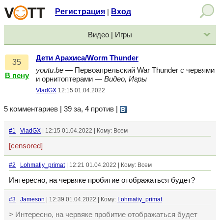
Регистрация
Вход
|
Видео | Игры
Дети Арахиса/Worm Thunder
35
youtu.be
— Первоапрельский War Thunder с червями
В пену
и орнитоптерами —
Видео, Игры
VladGX
12:15 01.04.2022
5 комментариев | 39 за, 4 против
|
#1
VladGX
| 12:15 01.04.2022 | Кому: Всем
[censored]
#2
Lohmatiy_primat
| 12:21 01.04.2022 | Кому: Всем
Интересно, на червяке пробитие отображаться будет?
#3
Jameson
| 12:39 01.04.2022 | Кому:
Lohmatiy_primat
> Интересно, на червяке пробитие отображаться будет