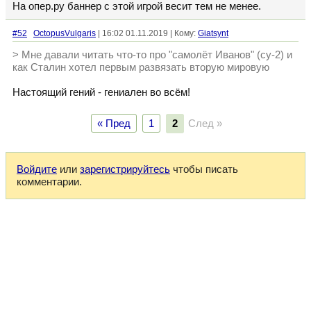
На опер.ру баннер с этой игрой весит тем не менее.
#52
OctopusVulgaris
| 16:02 01.11.2019 | Кому:
Giatsynt
> Мне давали читать что-то про "самолёт Иванов" (су-2) и
как Сталин хотел первым развязать вторую мировую
Настоящий гений - гениален во всём!
« Пред
1
2
След »
Войдите
или
зарегистрируйтесь
чтобы писать
комментарии.