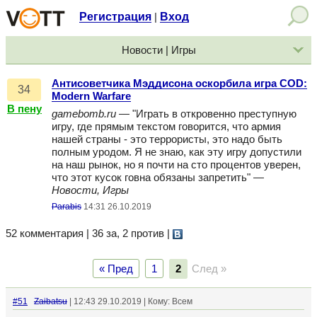
Регистрация
Вход
|
Новости | Игры
Антисоветчика Мэддисона оскорбила игра COD:
34
Modern Warfare
В пену
gamebomb.ru
— "Играть в откровенно преступную
игру, где прямым текстом говорится, что армия
нашей страны - это террористы, это надо быть
полным уродом. Я не знаю, как эту игру допустили
на наш рынок, но я почти на сто процентов уверен,
что этот кусок говна обязаны запретить" —
Новости, Игры
Parabis
14:31 26.10.2019
52 комментария | 36 за, 2 против
|
« Пред
1
2
След »
#51
Zaibatsu
| 12:43 29.10.2019 | Кому: Всем